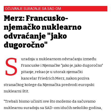
OČUVANJE SURADNJE SA SAD-OM
Merz: Francusko-
njemačko nuklearno
odvraćanje "jako
dugoročno"
S
uradnja u nuklearnom odvraćanju između
Francuske i Njemačke "jako je, jako dugoročno"
pitanje, rekao je u utorak njemački
kancelar Friedrich Merz, nakon poziva
stranačkog kolege da Njemačka predvodi europski
nuklearni štit.
"Trebali bismo učiniti sve što možemo da sačuvamo
nuklearnu suradnju sa SAD-om idućih nekoliko godina,