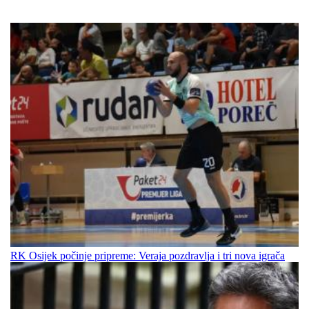
RK Osijek počinje pripreme: Veraja pozdravlja i tri nova igrača