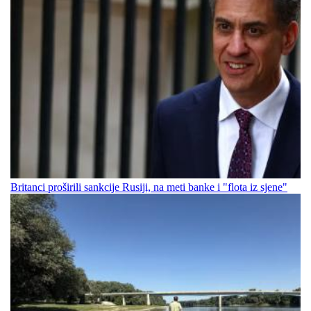
Britanci proširili sankcije Rusiji, na meti banke i "flota iz sjene"