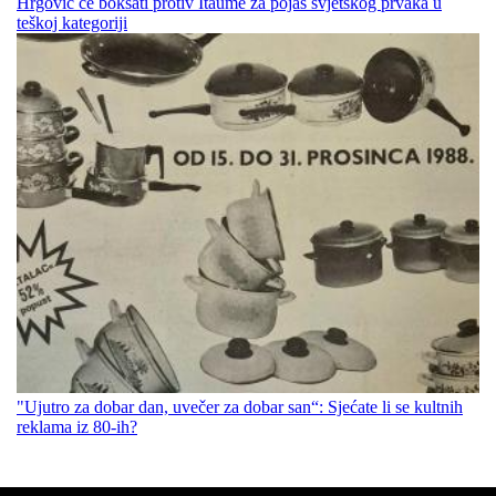
Hrgović će boksati protiv Itaume za pojas svjetskog prvaka u
teškoj kategoriji
"Ujutro za dobar dan, uvečer za dobar san“: Sjećate li se kultnih
reklama iz 80-ih?