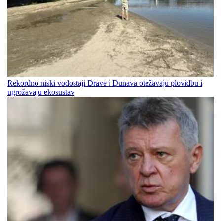
Rekordno niski vodostaji Drave i Dunava otežavaju plovidbu i
ugrožavaju ekosustav