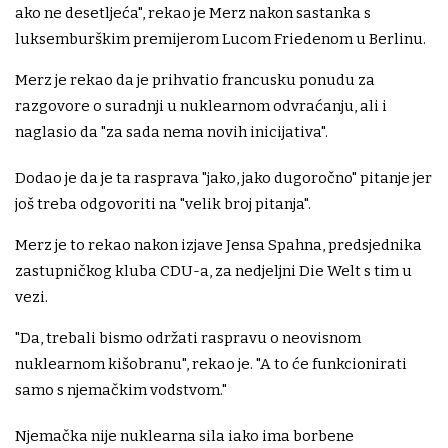
ako ne desetljeća", rekao je Merz nakon sastanka s
luksemburškim premijerom Lucom Friedenom u Berlinu.
Merz je rekao da je prihvatio francusku ponudu za
razgovore o suradnji u nuklearnom odvraćanju, ali i
naglasio da "za sada nema novih inicijativa".
Dodao je da je ta rasprava "jako, jako dugoročno" pitanje jer
još treba odgovoriti na "velik broj pitanja".
Merz je to rekao nakon izjave Jensa Spahna, predsjednika
zastupničkog kluba CDU-a, za nedjeljni Die Welt s tim u
vezi.
"Da, trebali bismo održati raspravu o neovisnom
nuklearnom kišobranu", rekao je. "A to će funkcionirati
samo s njemačkim vodstvom."
Njemačka nije nuklearna sila iako ima borbene