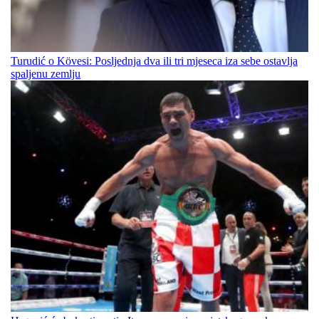
Turudić o Kövesi: Posljednja dva ili tri mjeseca iza sebe ostavlja
spaljenu zemlju