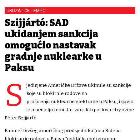
UBRZAT ĆE TEMPO
Szijjártó: SAD
ukidanjem sankcija
omogućio nastavak
gradnje nuklearke u
Paksu
S
jedinjene Američke Države ukinule su sankcije
koje su blokirale radove na
proširenju nuklearne elektrane u Paksu, izjavio
je u nedjelju ministar vanjskih poslova i trgovine
Péter Szijjártó.
Kabinet bivšeg američkog predsjednika Joea Bidena
blokirao je radove u Paksu "politički motiviranom