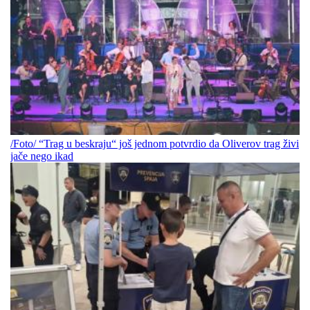
/Foto/ “Trag u beskraju“ još jednom potvrdio da Oliverov trag živi
jače nego ikad