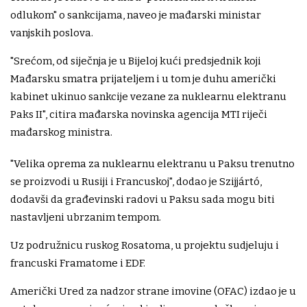
odlukom" o sankcijama, naveo je mađarski ministar
vanjskih poslova.
"Srećom, od siječnja je u Bijeloj kući predsjednik koji
Mađarsku smatra prijateljem i u tom je duhu američki
kabinet ukinuo sankcije vezane za nuklearnu elektranu
Paks II", citira mađarska novinska agencija MTI riječi
mađarskog ministra.
"Velika oprema za nuklearnu elektranu u Paksu trenutno
se proizvodi u Rusiji i Francuskoj", dodao je Szijjártó,
dodavši da građevinski radovi u Paksu sada mogu biti
nastavljeni ubrzanim tempom.
Uz podružnicu ruskog Rosatoma, u projektu sudjeluju i
francuski Framatome i EDF.
Američki Ured za nadzor strane imovine (OFAC) izdao je u