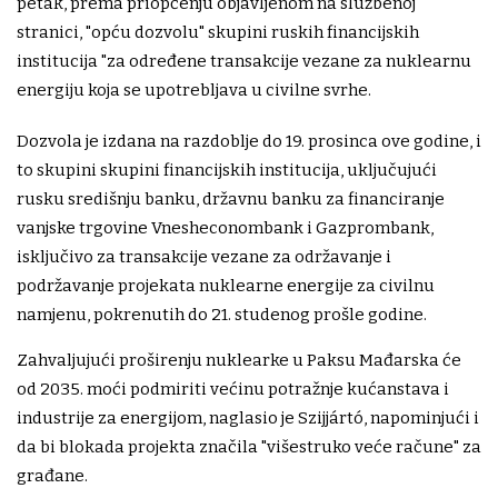
petak, prema priopćenju objavljenom na službenoj
stranici, "opću dozvolu" skupini ruskih financijskih
institucija "za određene transakcije vezane za nuklearnu
energiju koja se upotrebljava u civilne svrhe.
Dozvola je izdana na razdoblje do 19. prosinca ove godine, i
to skupini skupini financijskih institucija, uključujući
rusku središnju banku, državnu banku za financiranje
vanjske trgovine Vnesheconombank i Gazprombank,
isključivo za transakcije vezane za održavanje i
podržavanje projekata nuklearne energije za civilnu
namjenu, pokrenutih do 21. studenog prošle godine.
Zahvaljujući proširenju nuklearke u Paksu Mađarska će
od 2035. moći podmiriti većinu potražnje kućanstava i
industrije za energijom, naglasio je Szijjártó, napominjući i
da bi blokada projekta značila "višestruko veće račune" za
građane.