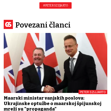
#PETER SZIJJARTO
Povezani članci
PETER SZIJJARTO
Mađarski ministar vanjskih poslova:
Ukrajinske optužbe o mađarskoj špijunskoj
mreži su "propaganda"