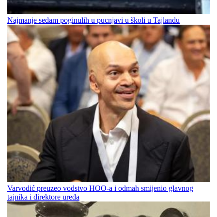
Najmanje sedam poginulih u pucnjavi u školi u Tajlandu
Varvodić preuzeo vodstvo HOO-a i odmah smijenio glavnog
tajnika i direktore ureda