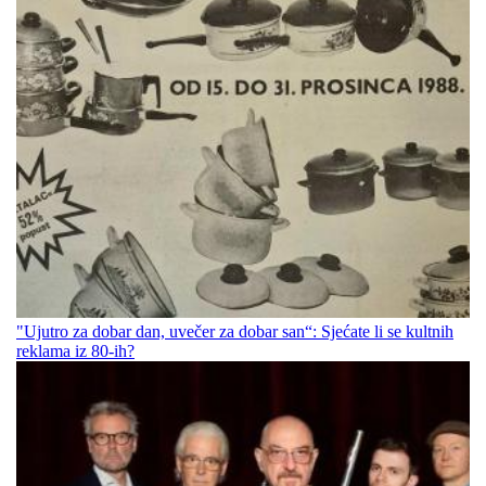
"Ujutro za dobar dan, uvečer za dobar san“: Sjećate li se kultnih
reklama iz 80-ih?