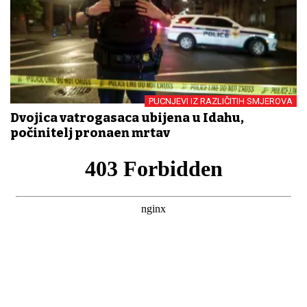
PUCNJEVI IZ RAZLIČITIH SMJEROVA
Dvojica vatrogasaca ubijena u Idahu,
počinitelj pronađen mrtav