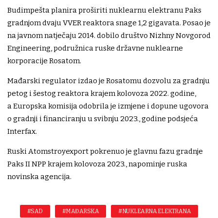
Budimpešta planira proširiti nuklearnu elektranu Paks
gradnjom dvaju VVER reaktora snage 1,2 gigavata. Posao je
na javnom natječaju 2014. dobilo društvo Nizhny Novgorod
Engineering, podružnica ruske državne nuklearne
korporacije Rosatom.
Mađarski regulator izdao je Rosatomu dozvolu za gradnju
petog i šestog reaktora krajem kolovoza 2022. godine,
a Europska komisija odobrila je izmjene i dopune ugovora
o gradnji i financiranju u svibnju 2023., godine podsjeća
Interfax.
Ruski Atomstroyexport pokrenuo je glavnu fazu gradnje
Paks II NPP krajem kolovoza 2023., napominje ruska
novinska agencija.
#SAD
#MAĐARSKA
#NUKLEARNA ELEKTRANA