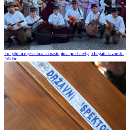
I u ljetnim mjesecima na nastupima predstavljaju bogati slavonski
folklor