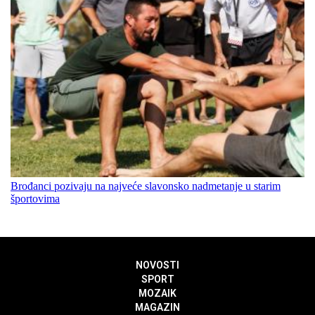
Brođanci pozivaju na najveće slavonsko nadmetanje u starim
športovima
NOVOSTI
SPORT
MOZAIK
MAGAZIN