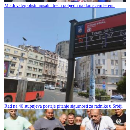
Mladi vaterpolisti upisali i treću pobjedu na domaćem terenu
Rad na 40 stupnjeva postaje pitanje sigurnosti za radnike u Srbiji