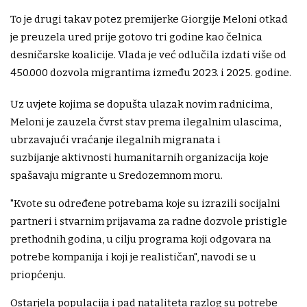
To je drugi takav potez premijerke Giorgije Meloni otkad
je preuzela ured prije gotovo tri godine kao čelnica
desničarske koalicije. Vlada je već odlučila izdati više od
450.000 dozvola migrantima između 2023. i 2025. godine.
Uz uvjete kojima se dopušta ulazak novim radnicima,
Meloni je zauzela čvrst stav prema ilegalnim ulascima,
ubrzavajući vraćanje ilegalnih migranata i
suzbijanje aktivnosti humanitarnih organizacija koje
spašavaju migrante u Sredozemnom moru.
"Kvote su određene potrebama koje su izrazili socijalni
partneri i stvarnim prijavama za radne dozvole pristigle
prethodnih godina, u cilju programa koji odgovara na
potrebe kompanija i koji je realističan", navodi se u
priopćenju.
Ostarjela populacija i pad nataliteta razlog su potrebe