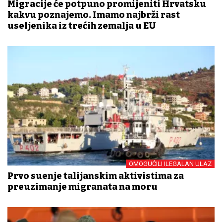
Migracije će potpuno promijeniti Hrvatsku
kakvu poznajemo. Imamo najbrži rast
useljenika iz trećih zemalja u EU
OMOGUĆILI ILEGALAN ULAZ
Prvo suđenje talijanskim aktivistima za
preuzimanje migranata na moru