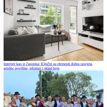
Interijer kao iz časopisa: Ključni su elementi dobra rasvjeta,
uredne površine, teksture i sklad boja