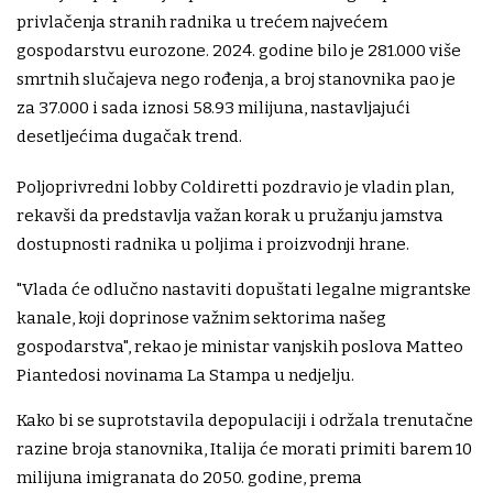
privlačenja stranih radnika u trećem najvećem
gospodarstvu eurozone. 2024. godine bilo je 281.000 više
smrtnih slučajeva nego rođenja, a broj stanovnika pao je
za 37.000 i sada iznosi 58.93 milijuna, nastavljajući
desetljećima dugačak trend.
Poljoprivredni lobby Coldiretti pozdravio je vladin plan,
rekavši da predstavlja važan korak u pružanju jamstva
dostupnosti radnika u poljima i proizvodnji hrane.
"Vlada će odlučno nastaviti dopuštati legalne migrantske
kanale, koji doprinose važnim sektorima našeg
gospodarstva", rekao je ministar vanjskih poslova Matteo
Piantedosi novinama La Stampa u nedjelju.
Kako bi se suprotstavila depopulaciji i održala trenutačne
razine broja stanovnika, Italija će morati primiti barem 10
milijuna imigranata do 2050. godine, prema