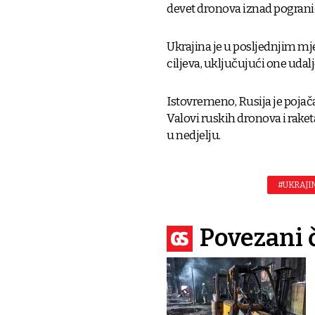
devet dronova iznad pogranič
Ukrajina je u posljednjim m
ciljeva, uključujući one udal
Istovremeno, Rusija je poja
Valovi ruskih dronova i raket
u nedjelju.
#UKRAJI
Povezani 