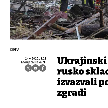
EPA
Ukrajinski 
24.6.2025., 8:28
Marijeta Nekić/H
rusko sklad
izvazvali 
zgradi