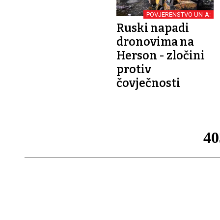
POVJERENSTVO UN-A:
Ruski napadi
dronovima na
Herson - zločini
protiv
čovječnosti