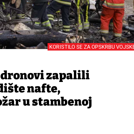
KORISTILO SE ZA OPSKRBU VOJSK
dronovi zapalili
ište nafte,
požar u stambenoj