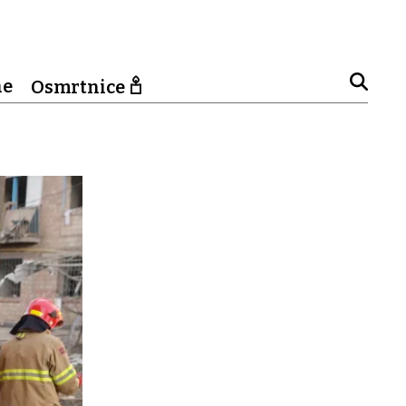
ne
Osmrtnice