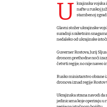
U
krajinska vojska i
nafte u ruskoj juž
stambenoj zgradi 
Glavni stožer ukrajinske vojs
suradnji s raketnim snagama i
nedaleko od ukrajinske istoč
Guverner Rostova, Jurij Sljusa
dronom prethodne noći izaz
četvrti regije, no nije naveo
Rusko ministarstvo obrane izj
dronova iznad regije Rostov 
Ukrajinska strana navodi da 
jedinicama koje operiraju u
regije na istočnom bojištu.