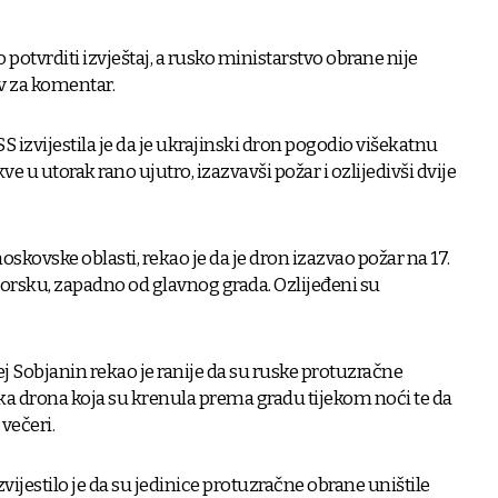
otvrditi izvještaj, a rusko ministarstvo obrane nije
v za komentar.
 izvijestila je da je ukrajinski dron pogodio višekatnu
u utorak rano ujutro, izazvavši požar i ozlijedivši dvije
kovske oblasti, rekao je da je dron izazvao požar na 17.
orsku, zapadno od glavnog grada. Ozlijeđeni su
 Sobjanin rekao je ranije da su ruske protuzračne
ka drona koja su krenula prema gradu tijekom noći te da
 večeri.
ijestilo je da su jedinice protuzračne obrane uništile