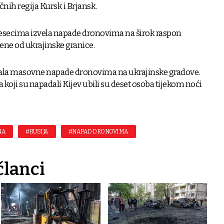
nih regija Kursk i Brjansk.
jesecima izvela napade dronovima na širok raspon
jene od ukrajinske granice.
čala masovne napade dronovima na ukrajinske gradove.
a koji su napadali Kijev ubili su deset osoba tijekom noći
NA
#RUSIJA
#NAPAD DRONOVIMA
članci