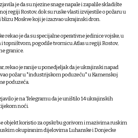
zjavila je da su njezine snage napale i zapalile skladište
noj regiji Rostov, dok su ruske vlasti izvijestile o požaru u
blizu Moskve koji je izazvao ukrajinski dron.
ke rekao je da su specijalne operativne jedinice vojske, u
 topništvom, pogodile tvornicu Atlas u regiji Rostov,
ne granice.
r, rekao je ranije u ponedjeljak da je ukrajinski napad
vao požar u "industrijskom poduzeću" u Kamenskoj
 ime poduzeća.
avilo je na Telegramu da je uništilo 14 ukrajinskih
tijekom noći.
se objekt koristio za opskrbu gorivom i mazivima ruskim
 ruskim okupiranim dijelovima Luhanske i Donjecke