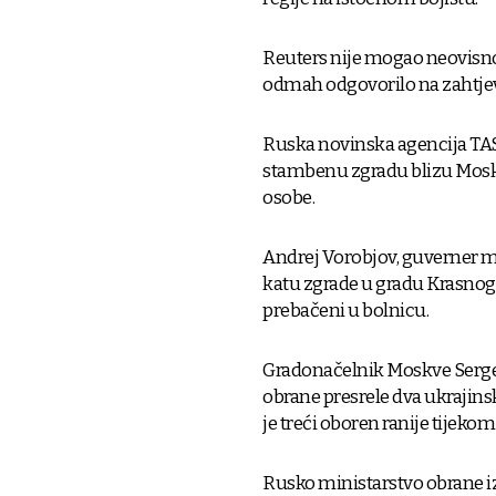
Reuters nije mogao neovisno p
odmah odgovorilo na zahtje
Ruska novinska agencija TASS
stambenu zgradu blizu Moskve 
osobe.
Andrej Vorobjov, guverner mos
katu zgrade u gradu Krasnog
prebačeni u bolnicu.
Gradonačelnik Moskve Sergej
obrane presrele dva ukrajins
je treći oboren ranije tijekom
Rusko ministarstvo obrane izv