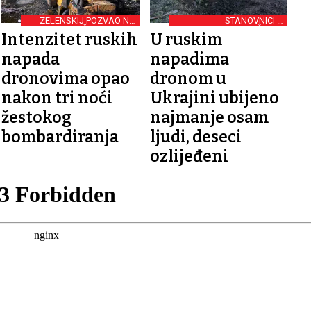
ZELENSKIJ POZVAO NA
STANOVNICI U
JAČE SANKCIJE
SKLONIŠTIMA
Intenzitet ruskih
U ruskim
napada
napadima
dronovima opao
dronom u
nakon tri noći
Ukrajini ubijeno
žestokog
najmanje osam
bombardiranja
ljudi, deseci
ozlijeđeni