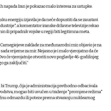
napada Iran je pokazao malo interesa za ustupke.
ku energiju izjavila je da neće dopustiti da se zaustavi
dustrije", a komentator iranske državne televizije rekao
in ili pripadnik vojske u regiji biti legitimna meta.
 Carnegiejeve zaklade za međunarodni mir, objavio je na
 sada vrijeme za mir. Nejasno je i malo vjerojatno da će
n. Ovo će vjerojatnije otvoriti novo poglavlje 46-godišnjeg
o ga zaključiti.“
a bi Trump, čija je administracija prethodno odbacivala
 vodstva, mogao biti uvučen u traženje "promjene režima"
ažnu odmazdu ili poteze prema stvaranju nuklearnog