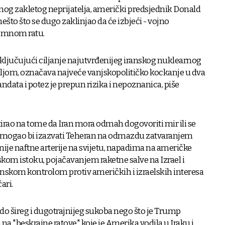
nog zakletog neprijatelja, američki predsjednik Donald
ešto što se dugo zaklinjao da će izbjeći - vojno
zemnom ratu.
ključujući ciljanje najutvrđenijeg iranskog nuklearnog
jom, označava najveće vanjskopolitičko kockanje u dva
ata i potez je prepun rizika i nepoznanica, piše
tirao na tome da Iran mora odmah dogovoriti mir ili se
, mogao bi izazvati Teheran na odmazdu zatvaranjem
je naftne arterije na svijetu, napadima na američke
skom istoku, pojačavanjem raketne salve na Izrael i
nskom kontrolom protiv američkih i izraelskih interesa
ari.
 do šireg i dugotrajnijeg sukoba nego što je Trump
 na "beskrajne ratove" koje je Amerika vodila u Iraku i