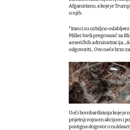
Afganistanu, a koje je Trump
u njih.
"Iranci su ozbiljno oslablje
Miller, bivši pregovarač za B
američkih administracija. „A
odgovoriti... Ovo neće brzo zav
Uoči bombardiranja koje je 
prijetnji vojnom akcijom i p
postigne dogovor o nuklea