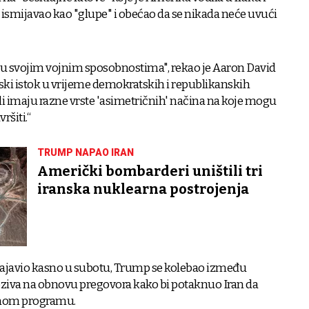
 ismijavao kao "glupe" i obećao da se nikada neće uvući
ni u svojim vojnim sposobnostima", rekao je Aaron David
liski istok u vrijeme demokratskih i republikanskih
li imaju razne vrste 'asimetričnih' načina na koje mogu
ršiti.“
TRUMP NAPAO IRAN
Američki bombarderi uništili tri
iranska nuklearna postrojenja
najavio kasno u subotu, Trump se kolebao između
oziva na obnovu pregovora kako bi potaknuo Iran da
rnom programu.