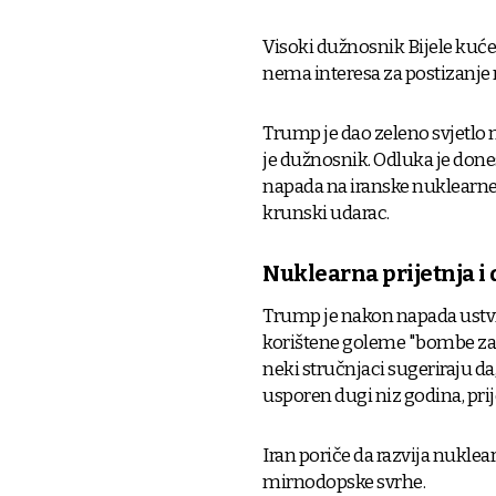
Visoki dužnosnik Bijele kuće
nema interesa za postizanje 
Trump je dao zeleno svjetlo n
je dužnosnik. Odluka je dones
napada na iranske nuklearne 
krunski udarac.
Nuklearna prijetnja i d
Trump je nakon napada ustvrd
korištene goleme "bombe za 
neki stručnjaci sugeriraju da
usporen dugi niz godina, pri
Iran poriče da razvija nuklea
mirnodopske svrhe.