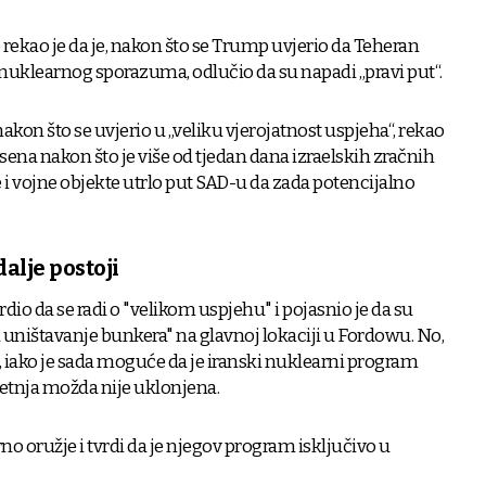
 rekao je da je, nakon što se Trump uvjerio da Teheran
nuklearnog sporazuma, odlučio da su napadi „pravi put“.
akon što se uvjerio u „veliku vjerojatnost uspjeha“, rekao
ena nakon što je više od tjedan dana izraelskih zračnih
i vojne objekte utrlo put SAD-u da zada potencijalno
alje postoji
io da se radi o "velikom uspjehu" i pojasnio je da su
uništavanje bunkera" na glavnoj lokaciji u Fordowu. No,
, iako je sada moguće da je iranski nuklearni program
jetnja možda nije uklonjena.
rno oružje i tvrdi da je njegov program isključivo u