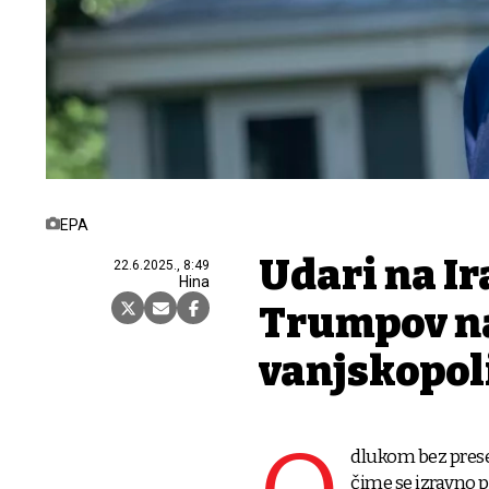
EPA
Udari na I
22.6.2025., 8:49
Hina
Trumpov naj
vanjskopoli
dlukom bez prese
čime se izravno 