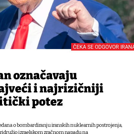
ČEKA SE ODGOVOR IRAN
ran označavaju
veći i najrizičniji
tički potez
dana o bombardiranju iranskih nuklearnih postrojenja,
pridružio izraelskom zračnom napadu na