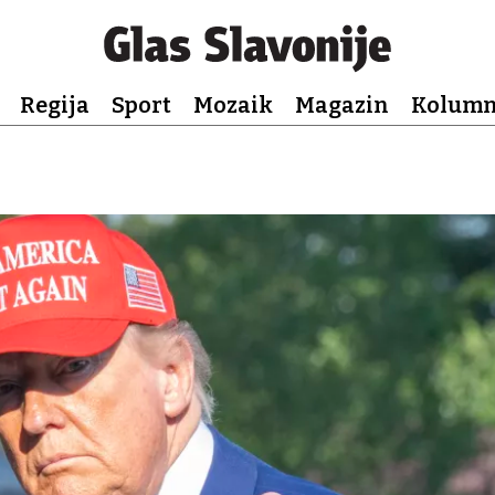
Regija
Sport
Mozaik
Magazin
Kolum