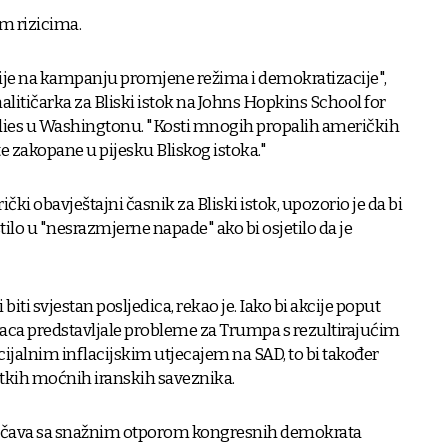
im rizicima.
je na kampanju promjene režima i demokratizacije",
alitičarka za Bliski istok na Johns Hopkins School for
dies u Washingtonu. "Kosti mnogih propalih američkih
e zakopane u pijesku Bliskog istoka."
čki obavještajni časnik za Bliski istok, upozorio je da bi
ilo u "nesrazmjerne napade" ako bi osjetilo da je
biti svjestan posljedica, rekao je. Iako bi akcije poput
ca predstavljale probleme za Trumpa s rezultirajućim
cijalnim inflacijskim utjecajem na SAD, to bi također
jetkih moćnih iranskih saveznika.
očava sa snažnim otporom kongresnih demokrata