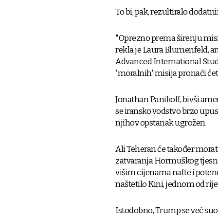
To bi, pak, rezultiralo dodatn
"Oprezno prema širenju misi
rekla je Laura Blumenfeld, an
Advanced International Stu
'moralnih' misija pronaći ćet
Jonathan Panikoff, bivši ameri
se iransko vodstvo brzo upust
njihov opstanak ugrožen.
Ali Teheran će također morati 
zatvaranja Hormuškog tjesna
višim cijenama nafte i poten
naštetilo Kini, jednom od ri
Istodobno, Trump se već su