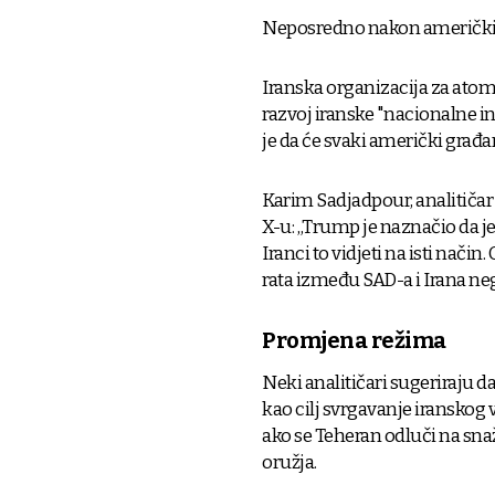
Neposredno nakon američkih 
Iranska organizacija za atoms
razvoj iranske "nacionalne in
je da će svaki američki građan
Karim Sadjadpour, analitičar
X-u: „Trump je naznačio da je
Iranci to vidjeti na isti nači
rata između SAD-a i Irana neg
Promjena režima
Neki analitičari sugeriraju d
kao cilj svrgavanje iranskog
ako se Teheran odluči na sn
oružja.