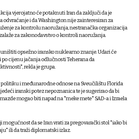
ija vjerojatno će potaknuti Iran da zaključi da je
 odvraćanje i da Washington nije zainteresiran za
ruženje za kontrolu naoružanja, nestranačka organizacija
 zalaže za zakonodavstvo o kontroli naoružanja.
ništiti opsežno iransko nuklearno znanje. Udari će
i po cijenu jačanja odlučnosti Teherana da
tivnosti", rekla je grupa.
a politiku i međunarodne odnose na Sveučilištu Florida
sljedeći iranski potez nepoznanica te je sugerirao da bi
azde mogao biti napad na "meke mete" SAD-a i Izraela
ji mogućnost da se Iran vrati za pregovarački stol "iako bi
u" ili da traži diplomatski izlaz.