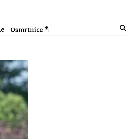
ne
Osmrtnice