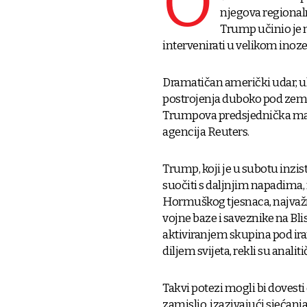
O
njegova regional
Trump učinio je n
intervenirati u velikom ino
Dramatičan američki udar, u
postrojenja duboko pod zeml
Trumpova predsjednička mand
agencija Reuters.
Trump, koji je u subotu inzis
suočiti s daljnjim napadima
Hormuškog tjesnaca, najvažni
vojne baze i saveznike na Bli
aktiviranjem skupina pod ira
diljem svijeta, rekli su analitič
Takvi potezi mogli bi dovesti
zamislio, izazivajući sjećanja