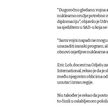
"Dugoročno gledano, vojna akc
nuklearno oružje potrebno za
diplomaciju", objavilo je Ud
sa sjedištem u SAD-u koja se
"Sami vojni napadi ne mogu u
unazaditi iranski program, al
obnovi osjetljive nuklearne ak
Eric Lob, docent na Odjelu z
International, rekao je da je 
među njegovim oblicima odm
unutar i izvan regije.
No, također je rekao da posto
to činili u oslabljenom položaj