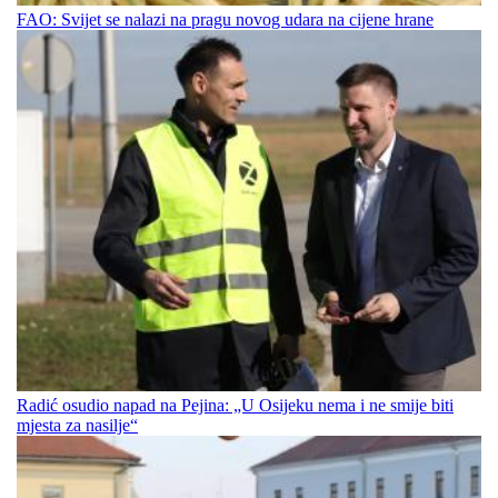
FAO: Svijet se nalazi na pragu novog udara na cijene hrane
Radić osudio napad na Pejina: „U Osijeku nema i ne smije biti
mjesta za nasilje“