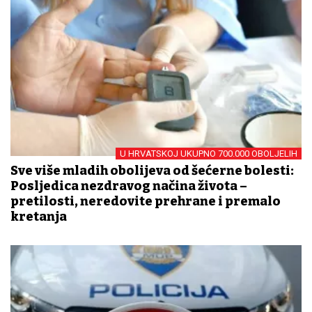
U HRVATSKOJ UKUPNO 700.000 OBOLJELIH
Sve više mladih obolijeva od šećerne bolesti:
Posljedica nezdravog načina života –
pretilosti, neredovite prehrane i premalo
kretanja