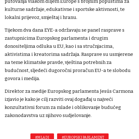
putovanja vlakom diljem Europe s brojnim popustima za
kulturne sadržaje, edukativne i sportske aktivnosti, te
lokalni prijevoz, smještaj i hranu.
Tijekom dva dana EYE-a održavaju se panel rasprave s
zastupnicima Europskog parlamenta i drugim
donositeljima odluka u EU, kao i sa stručnjacima,
aktivistima i kreatorima sadržaja. Rasprave su usmjerene
na teme klimatske pravde, vještina potrebnih za
budućnost, sljedeći dugoročni proračun EU-a te slobodu
govora i medija.
Direktor za medije Europskog parlamenta Jesús Carmona
izjavio je kako je cilj razviti ovaj događaj u najveći
konzultativni forum za mlade i oblikovanje budućeg
zakonodavstva uz njihovo sudjelovanje.
#MLADI
#EUROPSKI PARLAMENT