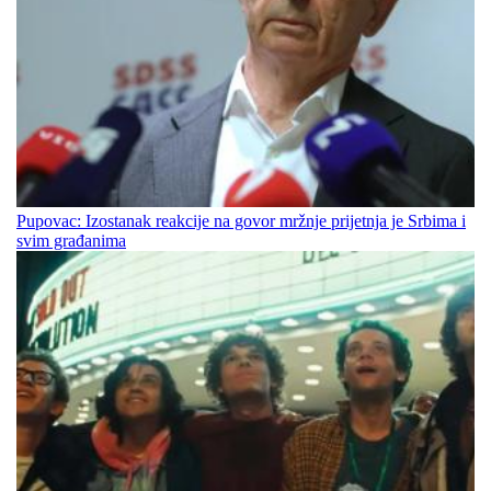
Pupovac: Izostanak reakcije na govor mržnje prijetnja je Srbima i
svim građanima