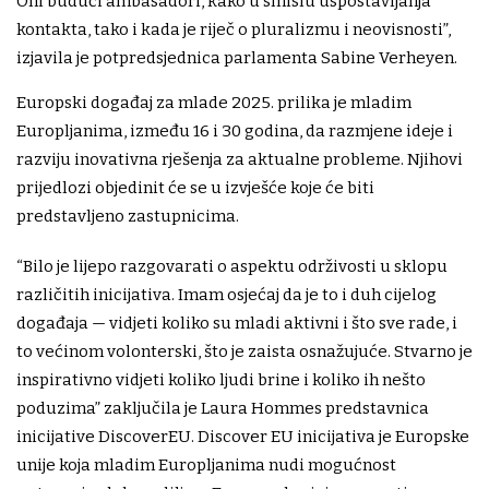
Oni budući ambasadori, kako u smislu uspostavljanja
kontakta, tako i kada je riječ o pluralizmu i neovisnosti”,
izjavila je potpredsjednica parlamenta Sabine Verheyen.
Europski događaj za mlade 2025. prilika je mladim
Europljanima, između 16 i 30 godina, da razmjene ideje i
razviju inovativna rješenja za aktualne probleme. Njihovi
prijedlozi objedinit će se u izvješće koje će biti
predstavljeno zastupnicima.
“Bilo je lijepo razgovarati o aspektu održivosti u sklopu
različitih inicijativa. Imam osjećaj da je to i duh cijelog
događaja — vidjeti koliko su mladi aktivni i što sve rade, i
to većinom volonterski, što je zaista osnažujuće. Stvarno je
inspirativno vidjeti koliko ljudi brine i koliko ih nešto
poduzima” zaključila je Laura Hommes predstavnica
inicijative DiscoverEU. Discover EU inicijativa je Europske
unije koja mladim Europljanima nudi mogućnost