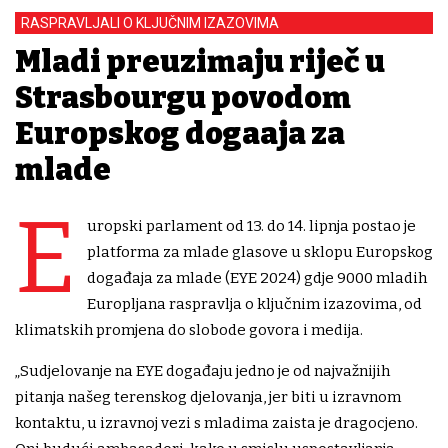
RASPRAVLJALI O KLJUČNIM IZAZOVIMA
Mladi preuzimaju riječ u
Strasbourgu povodom
Europskog događaja za
mlade
E
uropski parlament od 13. do 14. lipnja postao je
platforma za mlade glasove u sklopu Europskog
događaja za mlade (EYE 2024) gdje 9000 mladih
Europljana raspravlja o ključnim izazovima, od
klimatskih promjena do slobode govora i medija.
„Sudjelovanje na EYE događaju jedno je od najvažnijih
pitanja našeg terenskog djelovanja, jer biti u izravnom
kontaktu, u izravnoj vezi s mladima zaista je dragocjeno.