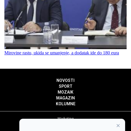
Mirovine rastu, ukida se umanjenje, a dodatak ide do 180 eura
NOVOSTI
SPORT
MOZAIK
MAGAZIN
KOLUMNE
Marketing
×
Politika privatnosti
Politika kolačića