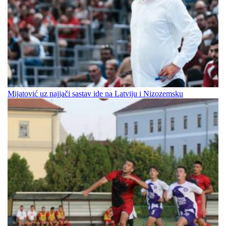
Mijatović uz najjači sastav ide na Latviju i Nizozemsku