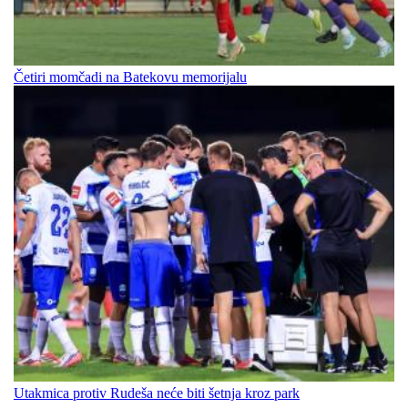
Četiri momčadi na Batekovu memorijalu
Utakmica protiv Rudeša neće biti šetnja kroz park