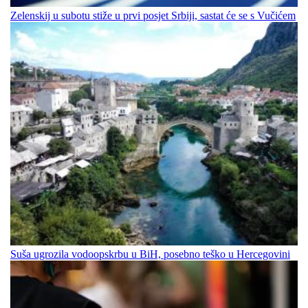
Zelenskij u subotu stiže u prvi posjet Srbiji, sastat će se s Vučićem
Suša ugrozila vodoopskrbu u BiH, posebno teško u Hercegovini