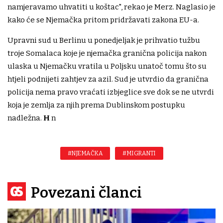
namjeravamo uhvatiti u koštac", rekao je Merz. Naglasio je
kako će se Njemačka pritom pridržavati zakona EU-a.
Upravni sud u Berlinu u ponedjeljak je prihvatio tužbu
troje Somalaca koje je njemačka granična policija nakon
ulaska u Njemačku vratila u Poljsku unatoč tomu što su
htjeli podnijeti zahtjev za azil. Sud je utvrdio da granična
policija nema pravo vraćati izbjeglice sve dok se ne utvrdi
koja je zemlja za njih prema Dublinskom postupku
nadležna.
H
n
#NJEMAČKA
#MIGRANTI
Povezani članci