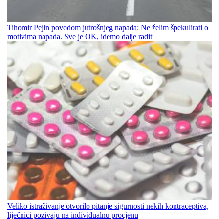
Tihomir Pejin povodom jutrošnjeg napada: Ne želim špekulirati o
motivima napada. Sve je OK, idemo dalje raditi
Veliko istraživanje otvorilo pitanje sigurnosti nekih kontraceptiva,
liječnici pozivaju na individualnu procjenu