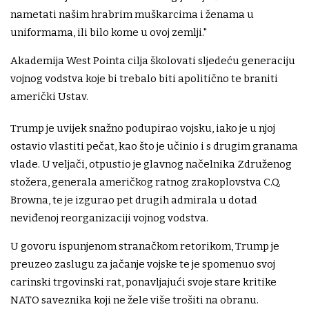
nametati našim hrabrim muškarcima i ženama u
uniformama, ili bilo kome u ovoj zemlji."
Akademija West Pointa cilja školovati sljedeću generaciju
vojnog vodstva koje bi trebalo biti apolitično te braniti
američki Ustav.
Trump je uvijek snažno podupirao vojsku, iako je u njoj
ostavio vlastiti pečat, kao što je učinio i s drugim granama
vlade. U veljači, otpustio je glavnog načelnika Združenog
stožera, generala američkog ratnog zrakoplovstva C.Q.
Browna, te je izgurao pet drugih admirala u dotad
neviđenoj reorganizaciji vojnog vodstva.
U govoru ispunjenom stranačkom retorikom, Trump je
preuzeo zaslugu za jačanje vojske te je spomenuo svoj
carinski trgovinski rat, ponavljajući svoje stare kritike
NATO saveznika koji ne žele više trošiti na obranu.