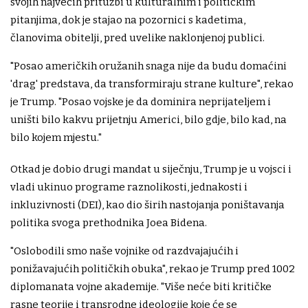
svojih najvećih pritužbi u kulturalnim i političkim
pitanjima, dok je stajao na pozornici s kadetima,
članovima obitelji, pred uvelike naklonjenoj publici.
"Posao američkih oružanih snaga nije da budu domaćini
'drag' predstava, da transformiraju strane kulture", rekao
je Trump. "Posao vojske je da dominira neprijateljem i
uništi bilo kakvu prijetnju Americi, bilo gdje, bilo kad, na
bilo kojem mjestu."
Otkad je dobio drugi mandat u siječnju, Trump je u vojsci i
vladi ukinuo programe raznolikosti, jednakosti i
inkluzivnosti (DEI), kao dio širih nastojanja poništavanja
politika svoga prethodnika Joea Bidena.
"Oslobodili smo naše vojnike od razdvajajućih i
ponižavajućih političkih obuka", rekao je Trump pred 1002
diplomanata vojne akademije. "Više neće biti kritičke
rasne teorije i transrodne ideologije koje će se