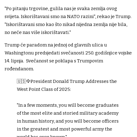
"Po pitanju trgovine, gulila nas je svaka zemlja ovog
svijeta. Iskorištavani smo na NATO razini", rekao je Trump.
"Iskorištavani smo kao što nikad nijedna zemlja nije bila,
no neće nas više iskorištavati."
Trump će paradom na jednoj od glavnih ulica u
Washingtonu predsjedati svečanosti 250. godišnjice vojske
14. lipnja. Svečanost se poklapa s Trumpovim
rođendanom.
🇺🇸🦅President Donald Trump Addresses the
West Point Class of 2025:
"In a few moments, you will become graduates
of the most elite and storied military academy
in human history, and you will become officers
in the greatest and most powerful army the