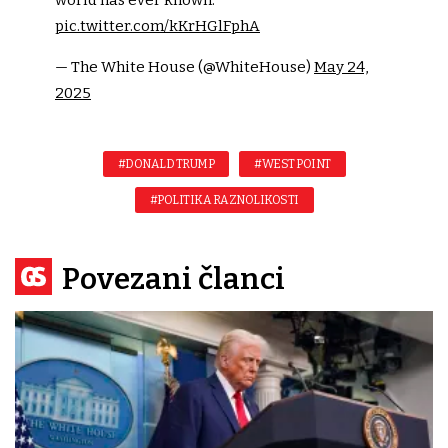
world has ever known."
pic.twitter.com/kKrHGlFphA
— The White House (@WhiteHouse)
May 24,
2025
#DONALD TRUMP
#WEST POINT
#POLITIKA RAZNOLIKOSTI
Povezani članci