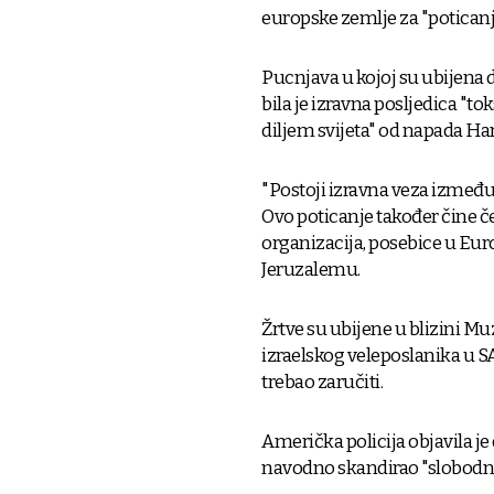
europske zemlje za "potica
Pucnjava u kojoj su ubijena 
bila je izravna posljedica "t
diljem svijeta" od napada Ham
"Postoji izravna veza između 
Ovo poticanje također čine 
organizacija, posebice u Euro
Jeruzalemu.
Žrtve su ubijene u blizini M
izraelskog veleposlanika u SA
trebao zaručiti.
Američka policija objavila je
navodno skandirao "slobodna