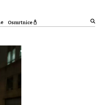
ne
Osmrtnice