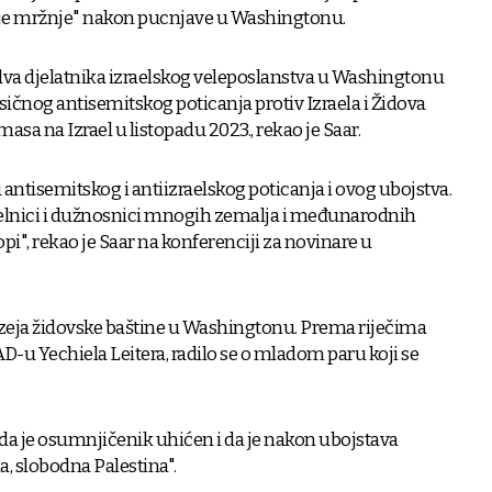
nje mržnje" nakon pucnjave u Washingtonu.
dva djelatnika izraelskog veleposlanstva u Washingtonu
oksičnog antisemitskog poticanja protiv Izraela i Židova
asa na Izrael u listopadu 2023., rekao je Saar.
antisemitskog i antiizraelskog poticanja i ovog ubojstva.
čelnici i dužnosnici mnogih zemalja i međunarodnih
pi", rekao je Saar na konferenciji za novinare u
uzeja židovske baštine u Washingtonu. Prema riječima
D-u Yechiela Leitera, radilo se o mladom paru koji se
 da je osumnjičenik uhićen i da je nakon ubojstava
, slobodna Palestina".