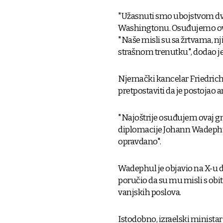
"Užasnuti smo ubojstvom dvo
Washingtonu. Osuđujemo ovaj
"Naše misli su sa žrtvama, 
strašnom trenutku", dodao je
Njemački kancelar Friedrich
pretpostaviti da je postojao 
"Najoštrije osuđujem ovaj gn
diplomacije Johann Wadephul
opravdano".
Wadephul je objavio na X-u d
poručio da su mu misli s obi
vanjskih poslova.
Istodobno, izraelski ministar