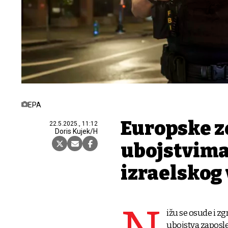
EPA
Europske z
22.5.2025., 11:12
Doris Kujek/H
ubojstvima
izraelskog
ižu se osude i z
ubojstva zaposle