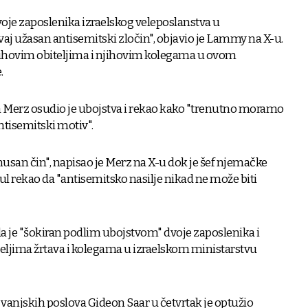
je zaposlenika izraelskog veleposlanstva u
 užasan antisemitski zločin", objavio je Lammy na X-u.
njihovim obiteljima i njihovim kolegama u ovom
.
 Merz osudio je ubojstva i rekao kako "trenutno moramo
antisemitski motiv".
usan čin", napisao je Merz na X-u dok je šef njemačke
 rekao da "antisemitsko nasilje nikad ne može biti
a je "šokiran podlim ubojstvom" dvoje zaposlenika i
teljima žrtava i kolegama u izraelskom ministarstvu
 vanjskih poslova Gideon Saar u četvrtak je optužio