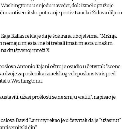
u Washingtonu u srijedu navečer, dok Izrael optužuje
čno antisemitsko poticanje protiv Izraela i Židova diljem
Kaja Kallas rekla je da je šokirana ubojstvima. "Mržnja,
nemaju mjesta i ne bi trebali imati mjesta u našim
s na društvenoj mreži X.
poslova Antonio Tajani oštro je osudio u četvrtak "scene
tva dvoje zaposlenika izraelskog veleposlanstva ispred
ital u Washingtonu.
ustaviti, užasi prošlosti se ne smiju vratiti", napisao je
poslova David Lammy rekao je u četvrtak da je "užasnut"
antisemitski čin".