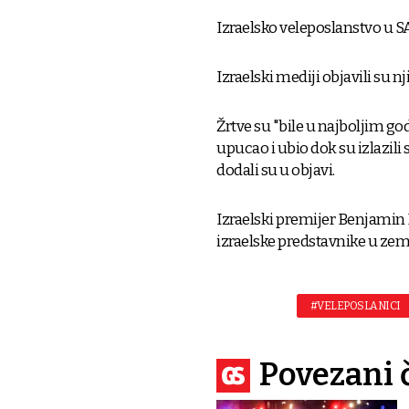
Izraelsko veleposlanstvo u SA
Izraelski mediji objavili su 
Žrtve su "bile u najboljim god
upucao i ubio dok su izlazil
dodali su u objavi.
Izraelski premijer Benjamin 
izraelske predstavnike u zeml
#VELEPOSLANICI
Povezani 