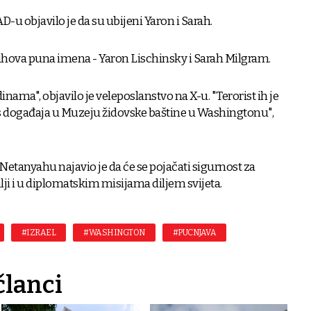
D-u objavilo je da su ubijeni Yaron i Sarah.
njihova puna imena - Yaron Lischinsky i Sarah Milgram.
inama", objavilo je veleposlanstvo na X-u. "Terorist ih je
i s događaja u Muzeju židovske baštine u Washingtonu",
Netanyahu najavio je da će se pojačati sigurnost za
ji i u diplomatskim misijama diljem svijeta.
#IZRAEL
#WASHINGTON
#PUCNJAVA
članci