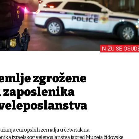
NIŽU SE OSUD
emlje zgrožene
 zaposlenika
 veleposlanstva
gražanja europskih zemalja u četvrtak na
nika izraelskog veleposlanstva ispred Muzeja židovske