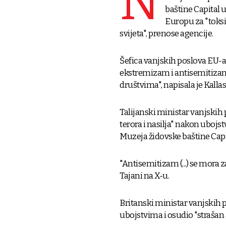
N
baštine Capital 
Europu za "toksi
svijeta", prenose agencije.
Šefica vanjskih poslova EU-a 
ekstremizam i antisemitizam 
društvima", napisala je Kalla
Talijanski ministar vanjskih 
terora i nasilja" nakon ubojs
Muzeja židovske baštine Cap
"Antisemitizam (...) se mora za
Tajani na X-u.
Britanski ministar vanjskih 
ubojstvima i osudio "strašan 