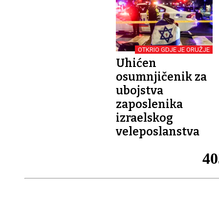
OTKRIO GDJE JE ORUŽJE
Uhićen
osumnjičenik za
ubojstva
zaposlenika
izraelskog
veleposlanstva