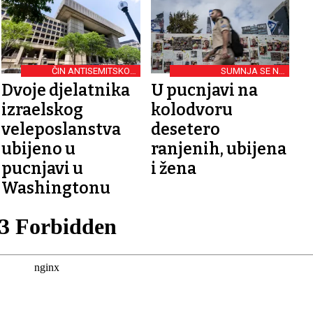
ČIN ANTISEMITSKOG
SUMNJA SE NA
TERORIZMA
TERORIZAM
Dvoje djelatnika
U pucnjavi na
izraelskog
kolodvoru
veleposlanstva
desetero
ubijeno u
ranjenih, ubijena
pucnjavi u
i žena
Washingtonu