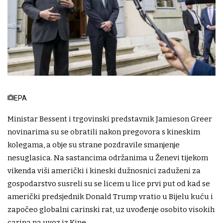
EPA
Ministar Bessent i trgovinski predstavnik Jamieson Greer
novinarima su se obratili nakon pregovora s kineskim
kolegama, a obje su strane pozdravile smanjenje
nesuglasica. Na sastancima održanima u Ženevi tijekom
vikenda viši američki i kineski dužnosnici zaduženi za
gospodarstvo susreli su se licem u lice prvi put od kad se
američki predsjednik Donald Trump vratio u Bijelu kuću i
započeo globalni carinski rat, uz uvođenje osobito visokih
carina na uvoz iz Kine.