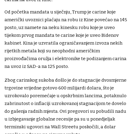
Od početka mandata u siječnju, Trump je carine koje
američki uvoznici plaćaju na robu iz Kine povećao na 145
posto, uz namete na neku kinesku robu koje je uveo
tijekom prvog mandata te carine koje je uveo Bidenov
kabinet. Kina je uzvratila ograničavanjem izvoza nekih
rijetkih metala koji su neophodni američkim
proizvođačima oružja i elektronike te podizanjem carina
na uvoz iz SAD-a na 125 posto.
Zbog carinskog sukoba došlo je do stagnacije dvosmjerne
trgovine vrijedne gotovo 600 milijardi dolara, što je
uzrokovalo poremećaje u opskrbnim lancima, potaknulo
zabrinutost o inflaciji uzrokovanoj stagnacijom te dovelo
do gašenja radnih mjesta. Ovi pregovori su pobudili nadu
u izbjegavanje globalne recesije pa su u ponedjeljak
terminski ugovori na Wall Streetu poskočili, a dolar