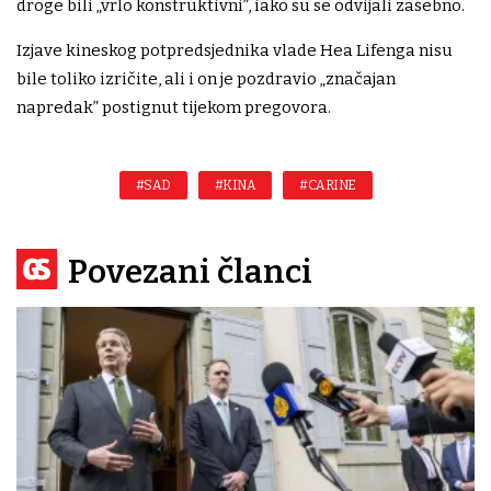
droge bili „vrlo konstruktivni”, iako su se odvijali zasebno.
Izjave kineskog potpredsjednika vlade Hea Lifenga nisu
bile toliko izričite, ali i on je pozdravio „značajan
napredak” postignut tijekom pregovora.
#SAD
#KINA
#CARINE
Povezani članci