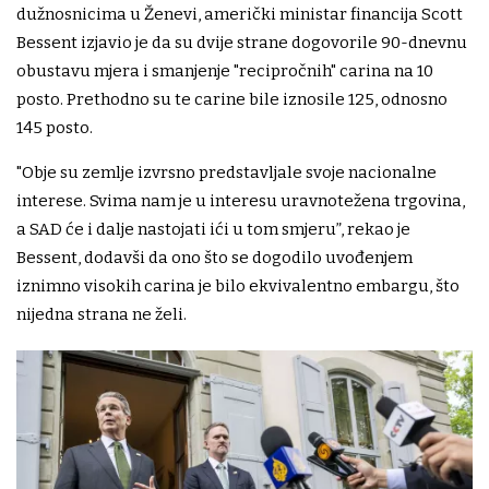
dužnosnicima u Ženevi, američki ministar financija Scott
Bessent izjavio je da su dvije strane dogovorile 90-dnevnu
obustavu mjera i smanjenje "recipročnih" carina na 10
posto. Prethodno su te carine bile iznosile 125, odnosno
145 posto.
"Obje su zemlje izvrsno predstavljale svoje nacionalne
interese. Svima nam je u interesu uravnotežena trgovina,
a SAD će i dalje nastojati ići u tom smjeru”, rekao je
Bessent, dodavši da ono što se dogodilo uvođenjem
iznimno visokih carina je bilo ekvivalentno embargu, što
nijedna strana ne želi.