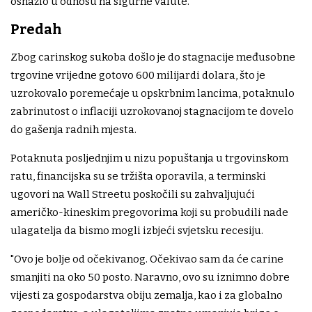
osnažio u odnosu na sigurne valute.
Predah
Zbog carinskog sukoba došlo je do stagnacije međusobne
trgovine vrijedne gotovo 600 milijardi dolara, što je
uzrokovalo poremećaje u opskrbnim lancima, potaknulo
zabrinutost o inflaciji uzrokovanoj stagnacijom te dovelo
do gašenja radnih mjesta.
Potaknuta posljednjim u nizu popuštanja u trgovinskom
ratu, financijska su se tržišta oporavila, a terminski
ugovori na Wall Streetu poskočili su zahvaljujući
američko-kineskim pregovorima koji su probudili nade
ulagatelja da bismo mogli izbjeći svjetsku recesiju.
"Ovo je bolje od očekivanog. Očekivao sam da će carine
smanjiti na oko 50 posto. Naravno, ovo su iznimno dobre
vijesti za gospodarstva obiju zemalja, kao i za globalno