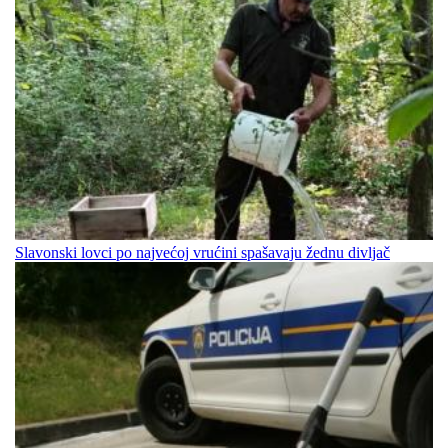
Slavonski lovci po najvećoj vrućini spašavaju žednu divljač