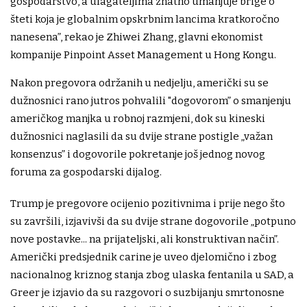
gospodarstvo, a ulagateljima znatno umanjuje brige o
šteti koja je globalnim opskrbnim lancima kratkoročno
nanesena”, rekao je Zhiwei Zhang, glavni ekonomist
kompanije Pinpoint Asset Management u Hong Kongu.
Nakon pregovora održanih u nedjelju, američki su se
dužnosnici rano jutros pohvalili "dogovorom” o smanjenju
američkog manjka u robnoj razmjeni, dok su kineski
dužnosnici naglasili da su dvije strane postigle „važan
konsenzus” i dogovorile pokretanje još jednog novog
foruma za gospodarski dijalog.
Trump je pregovore ocijenio pozitivnima i prije nego što
su završili, izjavivši da su dvije strane dogovorile „potpuno
nove postavke... na prijateljski, ali konstruktivan način”.
Američki predsjednik carine je uveo djelomično i zbog
nacionalnog kriznog stanja zbog ulaska fentanila u SAD, a
Greer je izjavio da su razgovori o suzbijanju smrtonosne