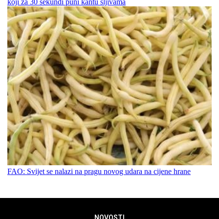
koji za 30 sekundi puni kantu šljivama
FAO: Svijet se nalazi na pragu novog udara na cijene hrane
NOVOSTI