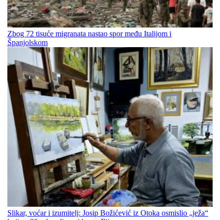
Zbog 72 tisuće migranata nastao spor među Italijom i
Španjolskom
Slikar, voćar i izumitelj: Josip Božićević iz Otoka osmislio „ježa“