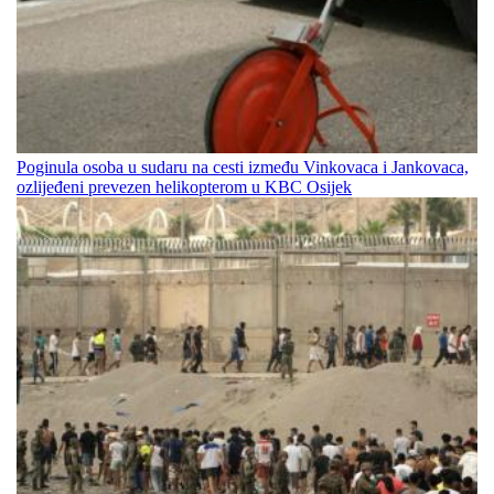
Poginula osoba u sudaru na cesti između Vinkovaca i Jankovaca,
ozlijeđeni prevezen helikopterom u KBC Osijek