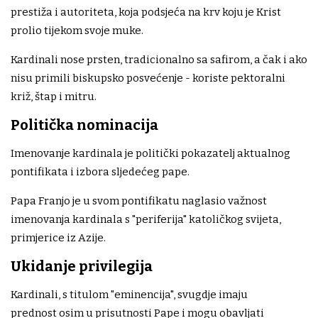
prestiža i autoriteta, koja podsjeća na krv koju je Krist
prolio tijekom svoje muke.
Kardinali nose prsten, tradicionalno sa safirom, a čak i ako
nisu primili biskupsko posvećenje - koriste pektoralni
križ, štap i mitru.
Politička nominacija
Imenovanje kardinala je politički pokazatelj aktualnog
pontifikata i izbora sljedećeg pape.
Papa Franjo je u svom pontifikatu naglasio važnost
imenovanja kardinala s "periferija" katoličkog svijeta,
primjerice iz Azije.
Ukidanje privilegija
Kardinali, s titulom "eminencija", svugdje imaju
prednost osim u prisutnosti Pape i mogu obavljati