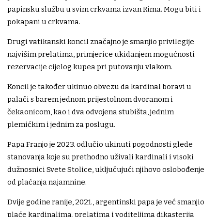
papinsku službu u svim crkvama izvan Rima. Mogu biti i
pokapani u crkvama.
Drugi vatikanski koncil značajno je smanjio privilegije
najvišim prelatima, primjerice ukidanjem mogućnosti
rezervacije cijelog kupea pri putovanju vlakom.
Koncil je također ukinuo obvezu da kardinal boravi u
palači s barem jednom prijestolnom dvoranom i
čekaonicom, kao i dva odvojena stubišta, jednim
plemićkim i jednim za poslugu.
Papa Franjo je 2023. odlučio ukinuti pogodnosti glede
stanovanja koje su prethodno uživali kardinali i visoki
dužnosnici Svete Stolice, uključujući njihovo oslobođenje
od plaćanja najamnine.
Dvije godine ranije, 2021., argentinski papa je već smanjio
plaće kardinalima, prelatima i voditeljima dikasterija