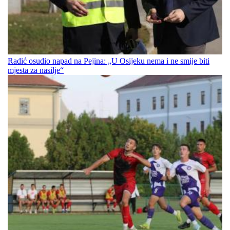
Radić osudio napad na Pejina: „U Osijeku nema i ne smije biti
mjesta za nasilje“