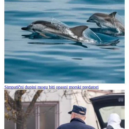
Simpatični dupini mogu biti opasni morski predatori