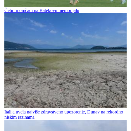
Četiri momčadi na Batekovu memorijalu
Italija uvela najviše zdravstveno upozorenje, Dunav na rekordno
niskim razinama