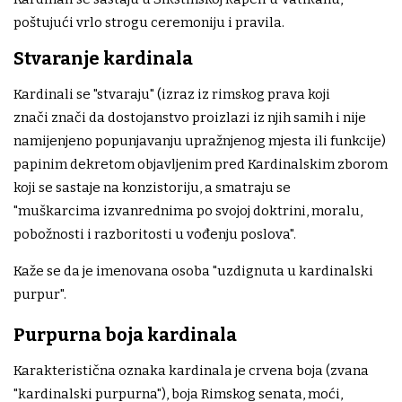
poštujući vrlo strogu ceremoniju i pravila.
Stvaranje kardinala
Kardinali se "stvaraju" (izraz iz rimskog prava koji
znači znači da dostojanstvo proizlazi iz njih samih i nije
namijenjeno popunjavanju upražnjenog mjesta ili funkcije)
papinim dekretom objavljenim pred Kardinalskim zborom
koji se sastaje na konzistoriju, a smatraju se
"muškarcima izvanrednima po svojoj doktrini, moralu,
pobožnosti i razboritosti u vođenju poslova".
Kaže se da je imenovana osoba "uzdignuta u kardinalski
purpur".
Purpurna boja kardinala
Karakteristična oznaka kardinala je crvena boja (zvana
"kardinalski purpurna"), boja Rimskog senata, moći,