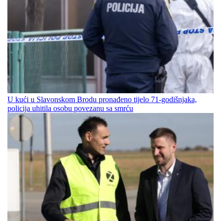
U kući u Slavonskom Brodu pronađeno tijelo 71-godišnjaka,
policija uhitila osobu povezanu sa smrću