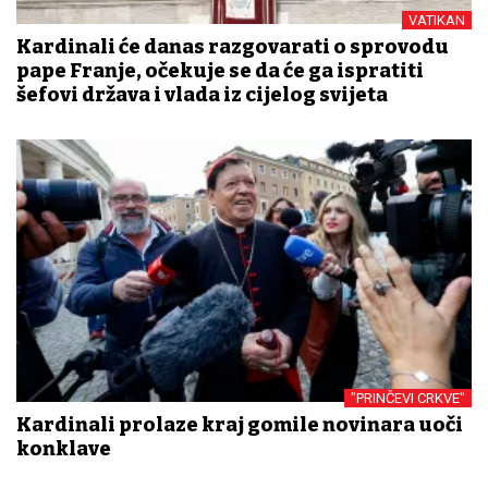
VATIKAN
Kardinali će danas razgovarati o sprovodu
pape Franje, očekuje se da će ga ispratiti
šefovi država i vlada iz cijelog svijeta
"PRINČEVI CRKVE"
Kardinali prolaze kraj gomile novinara uoči
konklave