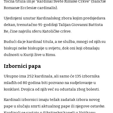
Točna titula im je "kardinal Svete Rimske Crkve" (Sanctæ
Romanæ Ecclesiæ cardinalis).
Ujedinjeni unutar Kardinalskog zbora kojim predsjedava
dekan, trenutačno 91-godišnji Talijan Giovanni Battista
Re, čine najvišu sferu Katoličke crkve.
Budući da je kardinal titula, a ne služba, mnogi od njih su
biskupi neke biskupije u svijetu, dok oni koji obnašaju
dužnosti u Kuriji žive u Rimu.
Izbornici papa
Ukupno ima 252 kardinala, ali samo će 135 izbornika
mlađih od 80 godina biti pozvano na sudjelovanje u
konklavi. Dvojica od njih već su odustala zbog bolesti.
Kardinali izbornici imaju težak zadatak izbora novog
pape u slučaju smrti aktualnog pape ili njegove ostavke.
Kardinali se sastaju u Sikstinskoj kapeli u Vatikanu,