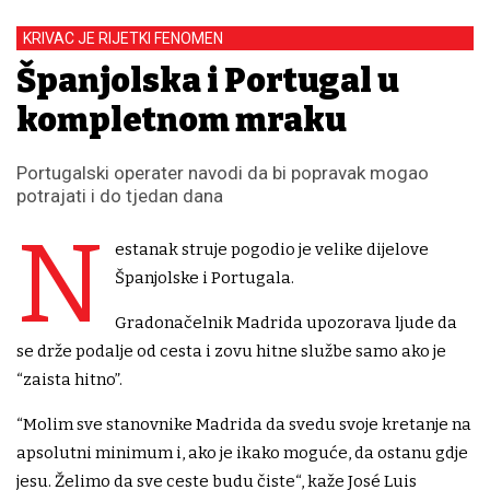
KRIVAC JE RIJETKI FENOMEN
Španjolska i Portugal u
kompletnom mraku
Portugalski operater navodi da bi popravak mogao
potrajati i do tjedan dana
N
estanak struje pogodio je velike dijelove
Španjolske i Portugala.
Gradonačelnik Madrida upozorava ljude da
se drže podalje od cesta i zovu hitne službe samo ako je
“zaista hitno”.
“Molim sve stanovnike Madrida da svedu svoje kretanje na
apsolutni minimum i, ako je ikako moguće, da ostanu gdje
jesu. Želimo da sve ceste budu čiste“, kaže José Luis