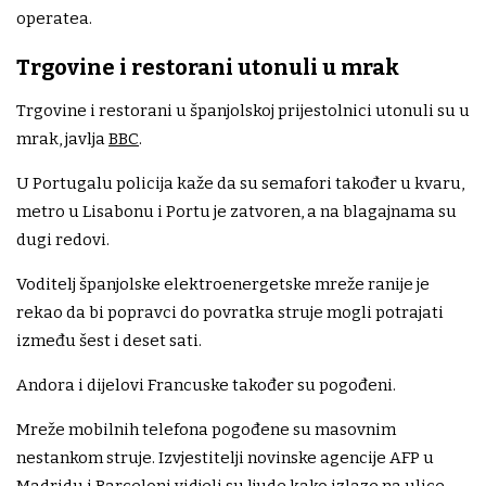
operatea.
Trgovine i restorani utonuli u mrak
Trgovine i restorani u španjolskoj prijestolnici utonuli su u
mrak, javlja
BBC
.
U Portugalu policija kaže da su semafori također u kvaru,
metro u Lisabonu i Portu je zatvoren, a na blagajnama su
dugi redovi.
Voditelj španjolske elektroenergetske mreže ranije je
rekao da bi popravci do povratka struje mogli potrajati
između šest i deset sati.
Andora i dijelovi Francuske također su pogođeni.
Mreže mobilnih telefona pogođene su masovnim
nestankom struje. Izvjestitelji novinske agencije AFP u