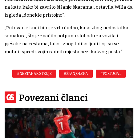
na katu kako bi završio šišanje škarama i ostavila Willa da
izgleda „donekle pristojno“.
„Putovanje kući bilo je vrlo čudno, kako zbog nedostatka
semafora, što je značilo potpunu slobodu za vozila i
pješake na cestama, tako i zbog toliko ljudi koji su se
motali ispred svojih radnih mjesta bez ikakvog posla.“
#NESTANAK STRUJE
#ŠPANJOLSKA
#PORTUGAL
Povezani članci