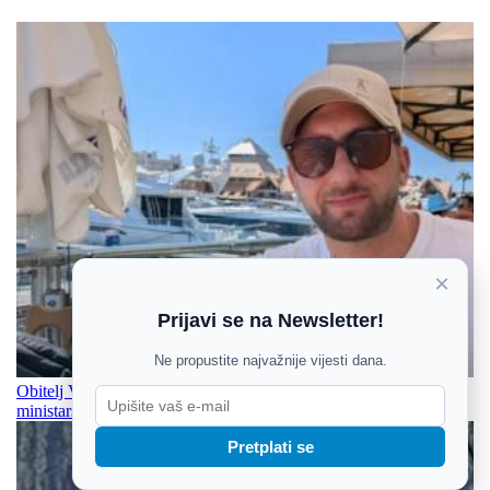
×
Prijavi se na Newsletter!
Ne propustite najvažnije vijesti dana.
Obitelj Vjezović želi vratiti Denisa u Hrvatsku, oglasilo se
ministarstvo
Pretplati se