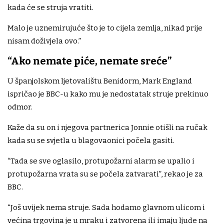
kada će se struja vratiti.
Malo je uznemirujuće što je to cijela zemlja, nikad prije
nisam doživjela ovo.”
“Ako nemate piće, nemate sreće”
U španjolskom ljetovalištu Benidorm, Mark England
ispričao je BBC-u kako mu je nedostatak struje prekinuo
odmor.
Kaže da su on i njegova partnerica Jonnie otišli na ručak
kada su se svjetla u blagovaonici počela gasiti.
“Tada se sve oglasilo, protupožarni alarm se upalio i
protupožarna vrata su se počela zatvarati”, rekao je za
BBC.
“Još uvijek nema struje. Sada hodamo glavnom ulicom i
većina trgovina je u mraku i zatvorena ili imaju ljude na