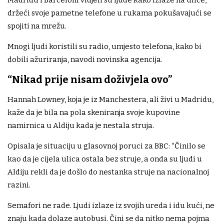
Madridu i Barceloni vidjeli su ljude kako izlaze na ulice,
držeći svoje pametne telefone u rukama pokušavajući se
spojiti na mrežu.
Mnogi ljudi koristili su radio, umjesto telefona, kako bi
dobili ažuriranja, navodi novinska agencija.
“Nikad prije nisam doživjela ovo”
Hannah Lowney, koja je iz Manchestera, ali živi u Madridu,
kaže da je bila na pola skeniranja svoje kupovine
namirnica u Aldiju kada je nestala struja.
Opisala je situaciju u glasovnoj poruci za BBC: “Činilo se
kao da je cijela ulica ostala bez struje, a onda su ljudi u
Aldiju rekli da je došlo do nestanka struje na nacionalnoj
razini.
Semafori ne rade. Ljudi izlaze iz svojih ureda i idu kući, ne
znaju kada dolaze autobusi. Čini se da nitko nema pojma