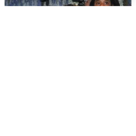
Ljubavni parovi za koje su godine doista samo broj - 15, 25 ili 40
godina razlike, nije važno, vole se!