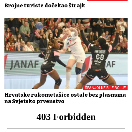
Brojne turiste dočekao štrajk
ŠPANJOLKE BILE BOLJE
Hrvatske rukometašice ostale bez plasmana
na Svjetsko prvenstvo