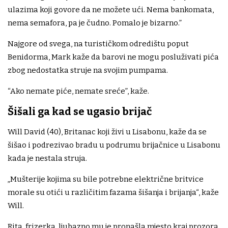
ulazima koji govore da ne možete ući. Nema bankomata,
nema semafora, pa je čudno. Pomalo je bizarno.”
Najgore od svega, na turističkom odredištu poput
Benidorma, Mark kaže da barovi ne mogu posluživati ​​pića
zbog nedostatka struje na svojim pumpama.
“Ako nemate piće, nemate sreće”, kaže.
Šišali ga kad se ugasio brijač
Will David (40), Britanac koji živi u Lisabonu, kaže da se
šišao i podrezivao bradu u podrumu brijačnice u Lisabonu
kada je nestala struja.
„Mušterije kojima su bile potrebne električne britvice
morale su otići u različitim fazama šišanja i brijanja“, kaže
Will.
Rita, frizerka, ljubazno mu je pronašla mjesto kraj prozora