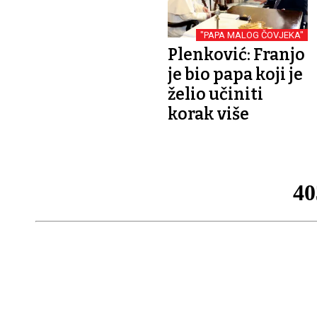
"PAPA MALOG ČOVJEKA"
Plenković: Franjo
je bio papa koji je
želio učiniti
korak više