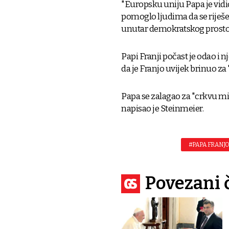
"Europsku uniju Papa je vidi
pomoglo ljudima da se riješe 
unutar demokratskog prostora
Papi Franji počast je odao i
da je Franjo uvijek brinuo z
Papa se zalagao za "crkvu milo
napisao je Steinmeier.
#PAPA FRANJ
Povezani 