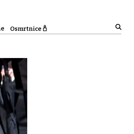
ne
Osmrtnice