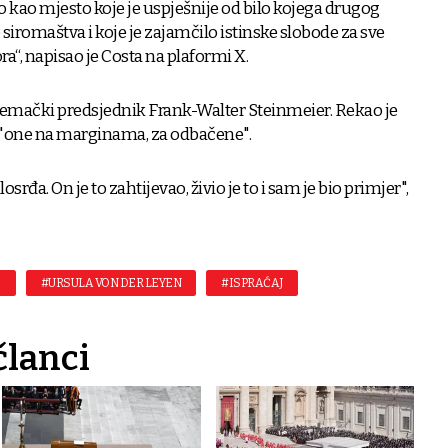
o kao mjesto koje je uspješnije od bilo kojega drugog
siromaštva i koje je zajamčilo istinske slobode za sve
“, napisao je Costa na plaformi X.
 njemački predsjednik Frank-Walter Steinmeier. Rekao je
a "one na marginama, za odbačene".
srđa. On je to zahtijevao, živio je to i sam je bio primjer",
O
#URSULA VON DER LEYEN
#ISPRAĆAJ
članci