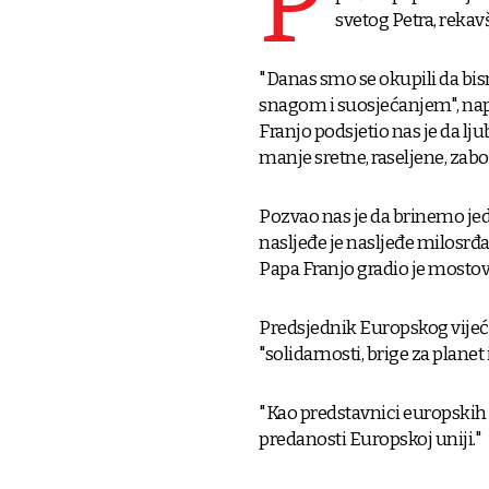
P
svetog Petra, rekav
"Danas smo se okupili da bi
snagom i suosjećanjem", napi
Franjo podsjetio nas je da lju
manje sretne, raseljene, zabo
Pozvao nas je da brinemo jed
nasljeđe je nasljeđe milosrđa,
Papa Franjo gradio je mosto
Predsjednik Europskog vijeć
"solidarnosti, brige za planet 
"Kao predstavnici europskih 
predanosti Europskoj uniji."