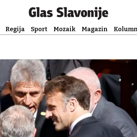
Regija
Sport
Mozaik
Magazin
Kolum