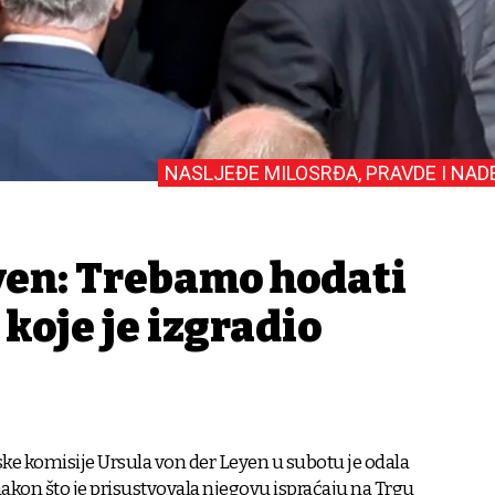
NASLJEĐE MILOSRĐA, PRAVDE I NAD
yen: Trebamo hodati
koje je izgradio
ke komisije Ursula von der Leyen u subotu je odala
nakon što je prisustvovala njegovu ispraćaju na Trgu