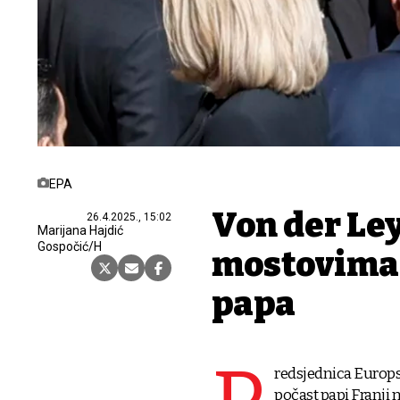
EPA
Von der Le
26.4.2025., 15:02
Marijana Hajdić
Gospočić/H
mostovima 
papa
redsjednica Europs
počast papi Franji 