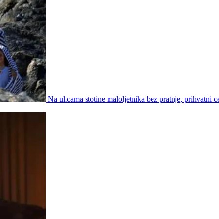
Na ulicama stotine maloljetnika bez pratnje, prihvatni ce