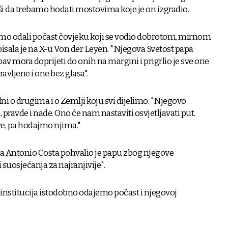
ši da trebamo hodati mostovima koje je on izgradio.
smo odali počast čovjeku koji se vodio dobrotom, mirnom
sala je na X-u Von der Leyen. "Njegova Svetost papa
bav mora doprijeti do onih na margini i prigrlio je sve one
ravljene i one bez glasa".
ni o drugima i o Zemlji koju svi dijelimo. "Njegovo
 pravde i nade. Ono će nam nastaviti osvjetljavati put.
ve, pa hodajmo njima."
a Antonio Costa pohvalio je papu zbog njegove
i suosjećanja za najranjivije".
institucija istodobno odajemo počast i njegovoj