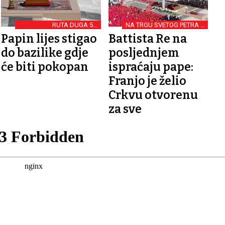
RUTA DUGA 5,5
NA TRGU SVETOG PETRA U
KILOMETARA
VATIKANU
Papin lijes stigao
Battista Re na
do bazilike gdje
posljednjem
će biti pokopan
ispraćaju pape:
Franjo je želio
Crkvu otvorenu
za sve