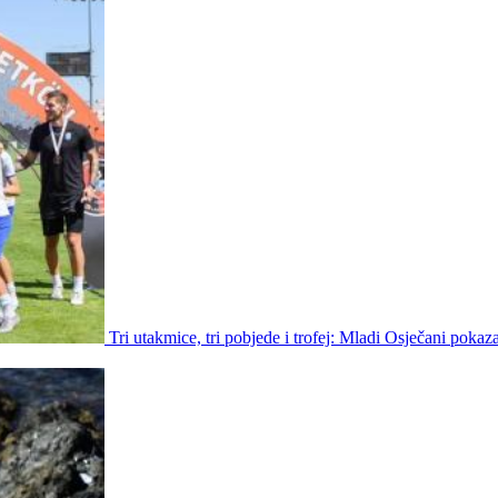
Tri utakmice, tri pobjede i trofej: Mladi Osječani pokaz