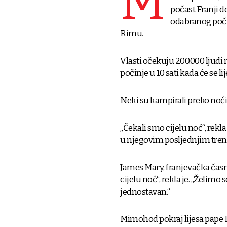
M
počast Franji d
odabranog poči
Rimu.
Vlasti očekuju 200.000 ljudi 
počinje u 10 sati kada će se lij
Neki su kampirali preko noći 
„Čekali smo cijelu noć“, rekla
u njegovim posljednjim tren
James Mary, franjevačka časna
cijelu noć“, rekla je. „Želimo s
jednostavan.“
Mimohod pokraj lijesa pape Fr