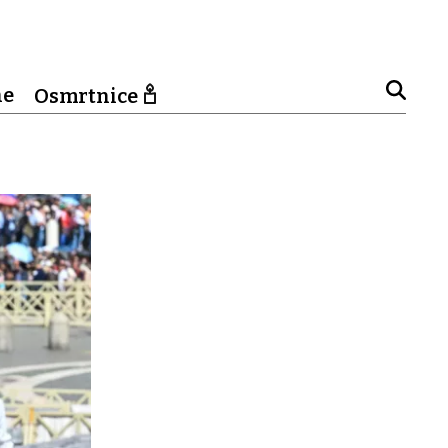
ne
Osmrtnice