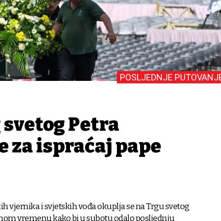
POSLJEDNJE PUTOVANJ
 svetog Petra
e za ispraćaj pape
ih vjernika i svjetskih vođa okuplja se na Trgu svetog
nom vremenu kako bi u subotu odalo posljednju