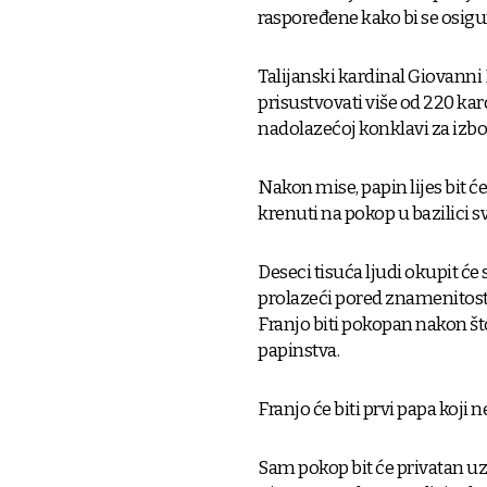
raspoređene kako bi se osigur
Talijanski kardinal Giovanni
prisustvovati više od 220 kar
nadolazećoj konklavi za izbo
Nakon mise, papin lijes bit ć
krenuti na pokop u bazilici sv
Deseci tisuća ljudi okupit će
prolazeći pored znamenitosti
Franjo biti pokopan nakon št
papinstva.
Franjo će biti prvi papa koji n
Sam pokop bit će privatan uz 