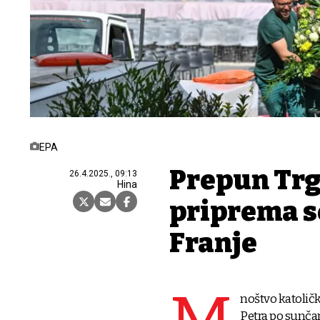
EPA
Prepun Trg
26.4.2025., 09:13
Hina
priprema s
Franje
noštvo katoličk
Petra po sunča