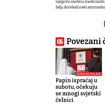
njegovu osobnu medicinsku se
želji, dočekati neki siromašni
Povezani 
PUTIN NE DOLAZI
Papin ispraćaj u
subotu, očekuju
se mnogi svjetski
čelnici