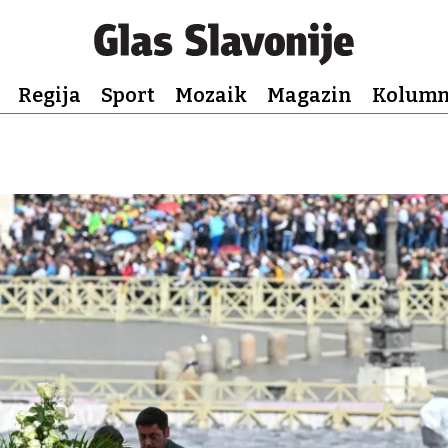
Regija
Sport
Mozaik
Magazin
Kolum