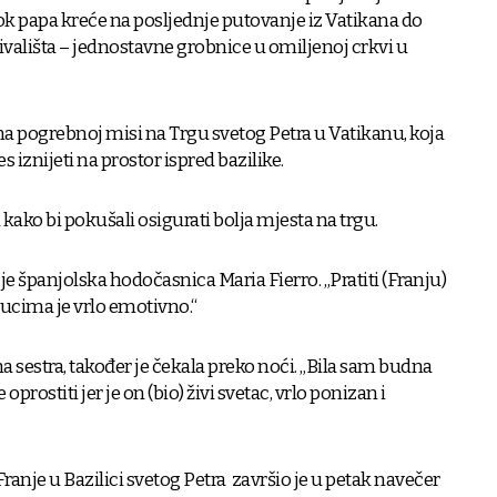
ok papa kreće na posljednje putovanje iz Vatikana do
vališta – jednostavne grobnice u omiljenoj crkvi u
na pogrebnoj misi na Trgu svetog Petra u Vatikanu, koja
es iznijeti na prostor ispred bazilike.
kako bi pokušali osigurati bolja mjesta na trgu.
 je španjolska hodočasnica Maria Fierro. „Pratiti (Franju)
ucima je vrlo emotivno.“
 sestra, također je čekala preko noći. „Bila sam budna
e oprostiti jer je on (bio) živi svetac, vrlo ponizan i
anje u Bazilici svetog Petra završio je u petak navečer