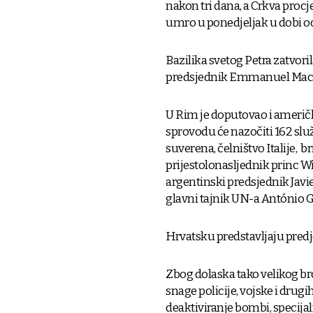
nakon tri dana, a Crkva procje
umro u ponedjeljak u dobi o
Bazilika svetog Petra zatvoril
predsjednik Emmanuel Macron i
U Rim je doputovao i ameri
sprovodu će nazočiti 162 sl
suverena, čelništvo Italije, b
prijestolonasljednik princ Wi
argentinski predsjednik Javier
glavni tajnik UN-a António G
Hrvatsku predstavljaju predj
Zbog dolaska tako velikog br
snage policije, vojske i drugih
deaktiviranje bombi, specijaln