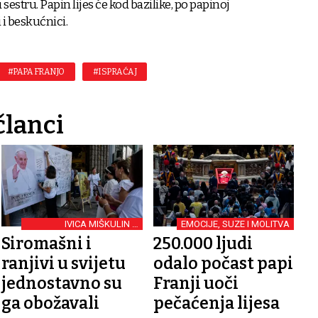
stru. Papin lijes će kod bazilike, po papinoj
 i beskućnici.
#PAPA FRANJO
#ISPRAĆAJ
članci
IVICA MIŠKULIN O
EMOCIJE, SUZE I MOLITVA
ODLASKU PAPE
Siromašni i
250.000 ljudi
ranjivi u svijetu
odalo počast papi
jednostavno su
Franji uoči
ga obožavali
pečaćenja lijesa