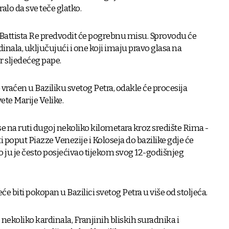
alo da sve teče glatko.
 Battista Re predvodit će pogrebnu misu. Sprovodu će
dinala, uključujući i one koji imaju pravo glasa na
r sljedećeg pape.
e vraćen u Baziliku svetog Petra, odakle će procesija
ete Marije Velike.
 se na ruti dugoj nekoliko kilometara kroz središte Rima -
 poput Piazze Venezije i Koloseja do bazilike gdje će
o ju je često posjećivao tijekom svog 12-godišnjeg
eće biti pokopan u Bazilici svetog Petra u više od stoljeća.
nekoliko kardinala, Franjinih bliskih suradnika i