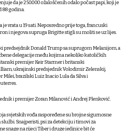
njuje da je 250.000 ožalošćenih odalo počast papi, koji je
d 88 godina.
a je vrata u 19 sati. Neposredno prije toga, francuski
 njegova supruga Brigitte stigli su moliti se uz lijes.
čki predsejdnik Donald Trump sa suprugom Melanijom, a
užbene delegacije među kojima nekoliko katoličkih
ritanski premijer Keir Starmer i britanski
lliam, ukrajinski predsjednik Volodimir Zelenskij,
 Milei, brazilski Luiz Inacio Lula da Silva i
uterres.
ednik i premijer Zoran Milanović i Andrej Plenković.
oja svjetskih vođa raspoređene su brojne sigurnosne
 službi. Snajperisti, psi za detekciju i timovi za
e snage na rijeci Tiber i druge jedinice bit će