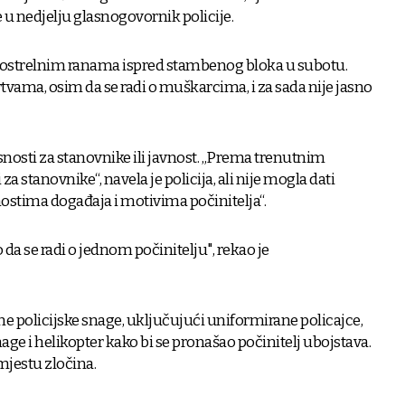
e u nedjelju glasnogovornik policije.
prostrelnim ranama ispred stambenog bloka u subotu.
žrtvama, osim da se radi o muškarcima, i za sada nije jasno
nosti za stanovnike ili javnost. „Prema trenutnim
 stanovnike“, navela je policija, ali nije mogla dati
ostima događaja i motivima počinitelja“.
a se radi o jednom počinitelju", rekao je
jne policijske snage, uključujući uniformirane policajce,
snage i helikopter kako bi se pronašao počinitelj ubojstava.
mjestu zločina.