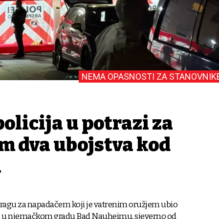
NEMA OPASNOSTI ZA STANOVNIK
licija u potrazi za
em dva ubojstva kod
a
otragu za napadačem koji je vatrenim oružjem ubio
 u njemačkom gradu Bad Nauheimu, sjeverno od