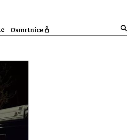
ne
Osmrtnice