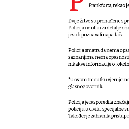
P
Frankfurta, rekao j
Dvije žrtve su pronađene s 
Policija ne otkriva detalje o 
jesu li poznavali napadača.
Policija smatra da nema opas
saznanjima, nema opasnosti za
nikakve informacije o „okoln
"U ovom trenutku vjerujemo d
glasnogovornik.
Policija je rasporedila znača
policiju u civilu, specijalne 
Također je zabranila pristup 