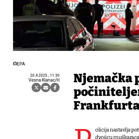
EPA
Njemačka po
20.4.2025., 11:30
Vesna Klanac/H
počinitelj
Frankfurt
olicija nastavlja p
dvojicu muškaraca