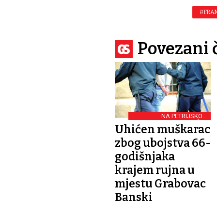
#FRA
Povezani 
NA PETRIJSKOM
PODRUČJU
Uhićen muškarac
zbog ubojstva 66-
godišnjaka
krajem rujna u
mjestu Grabovac
Banski