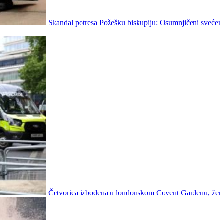
Skandal potresa Požešku biskupiju: Osumnjičeni svećen
Četvorica izbodena u londonskom Covent Gardenu, že