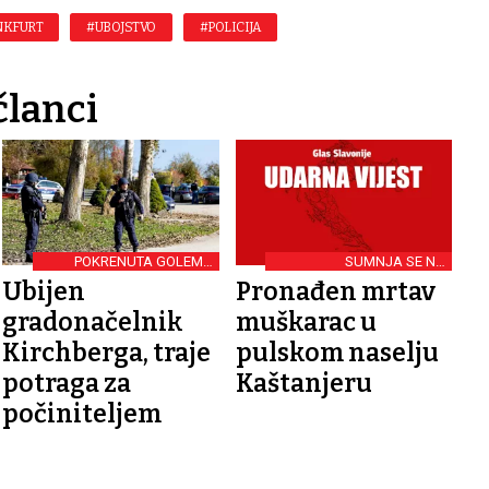
NKFURT
#UBOJSTVO
#POLICIJA
članci
POKRENUTA GOLEMA
SUMNJA SE NA
OPERACIJA
UBOJSTVO
Ubijen
Pronađen mrtav
gradonačelnik
muškarac u
Kirchberga, traje
pulskom naselju
potraga za
Kaštanjeru
počiniteljem