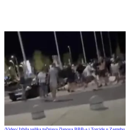
/Video/ Izbila velika tučnjava članova BBB-a i Torcide u Zagrebu