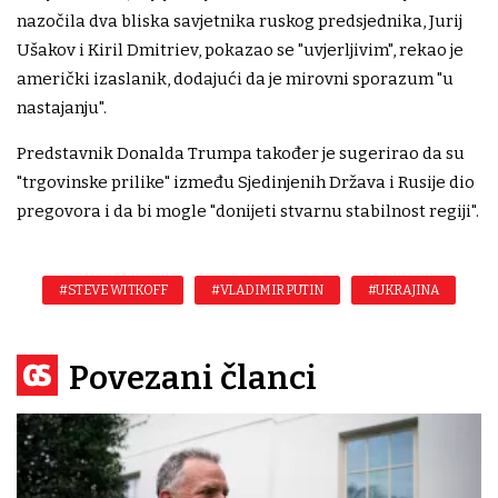
nazočila dva bliska savjetnika ruskog predsjednika, Jurij
Ušakov i Kiril Dmitriev, pokazao se "uvjerljivim", rekao je
američki izaslanik, dodajući da je mirovni sporazum "u
nastajanju".
Predstavnik Donalda Trumpa također je sugerirao da su
"trgovinske prilike" između Sjedinjenih Država i Rusije dio
pregovora i da bi mogle "donijeti stvarnu stabilnost regiji".
#STEVE WITKOFF
#VLADIMIR PUTIN
#UKRAJINA
Povezani članci