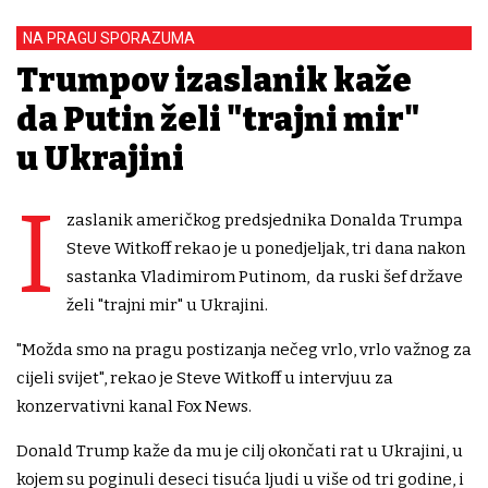
NA PRAGU SPORAZUMA
Trumpov izaslanik kaže
da Putin želi "trajni mir"
u Ukrajini
I
zaslanik američkog predsjednika Donalda Trumpa
Steve Witkoff rekao je u ponedjeljak, tri dana nakon
sastanka Vladimirom Putinom, da ruski šef države
želi "trajni mir" u Ukrajini.
"Možda smo na pragu postizanja nečeg vrlo, vrlo važnog za
cijeli svijet", rekao je Steve Witkoff u intervjuu za
konzervativni kanal Fox News.
Donald Trump kaže da mu je cilj okončati rat u Ukrajini, u
kojem su poginuli deseci tisuća ljudi u više od tri godine, i