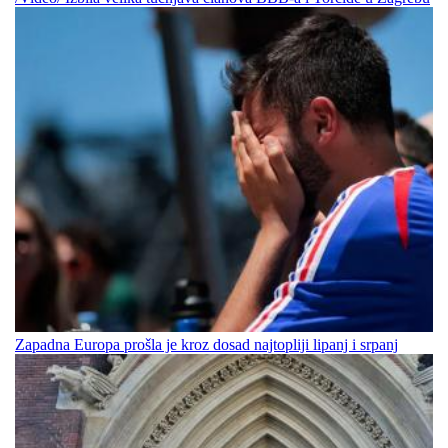
Zapadna Europa prošla je kroz dosad najtopliji lipanj i srpanj