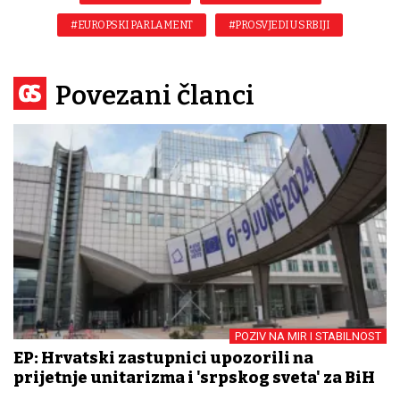
#EUROPSKI PARLAMENT
#PROSVJEDI U SRBIJI
Povezani članci
POZIV NA MIR I STABILNOST
EP: Hrvatski zastupnici upozorili na
prijetnje unitarizma i 'srpskog sveta' za BiH