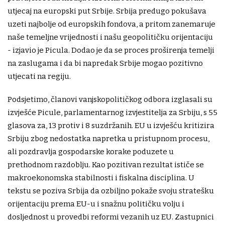
utjecaj na europski put Srbije. Srbija predugo pokušava
uzeti najbolje od europskih fondova, a pritom zanemaruje
naše temeljne vrijednosti i našu geopolitičku orijentaciju
- izjavio je Picula. Dodao je da se proces proširenja temelji
na zaslugama i da bi napredak Srbije mogao pozitivno
utjecati na regiju.
Podsjetimo, članovi vanjskopolitičkog odbora izglasali su
izvješće Picule, parlamentarnog izvjestitelja za Srbiju, s 55
glasova za, 13 protiv i 8 suzdržanih. EU u izvješću kritizira
Srbiju zbog nedostatka napretka u pristupnom procesu,
ali pozdravlja gospodarske korake poduzete u
prethodnom razdoblju. Kao pozitivan rezultat ističe se
makroekonomska stabilnosti i fiskalna disciplina. U
tekstu se poziva Srbija da ozbiljno pokaže svoju stratešku
orijentaciju prema EU-u i snažnu političku volju i
dosljednost u provedbi reformi vezanih uz EU. Zastupnici