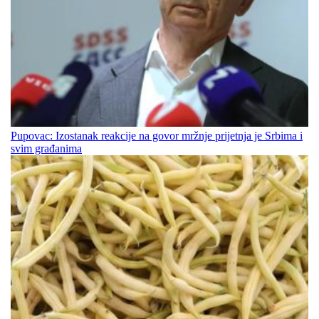
Pupovac: Izostanak reakcije na govor mržnje prijetnja je Srbima i
svim građanima