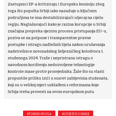
Zastupnici EP-a kritiziraju i Europsku komisiju zbog
toga što popušta Srbiji iako nazaduje u ključnim
područjima te ima destabilizirajući utjecaj na cijelu
regiju. Naglašavajući kako je razina korupcije u Srbiji
značajna prepreka njezinu procesu pristupanja EU-u,
poziva se na potpune i transparentne pravne
postupke i istragu nadležnih tijela nakon urušavanja
nadstrešnice novosadskog željezničkog kolodvora 1.
studenoga 2024. Traže i nepristranu istragu o
navodnom korištenju nedozvoljene tehnologije
kontrole mase protiv prosvjednika. Žale što su vlasti
propustile priliku izići u susret zahtjevima studenata,
koji su u velikoj mjeri usklađeni s reformama koje
Srbija treba provesti na svom europskom putu.
#TONINO PICULA
#IZVJEŠĆE O SRBIJI