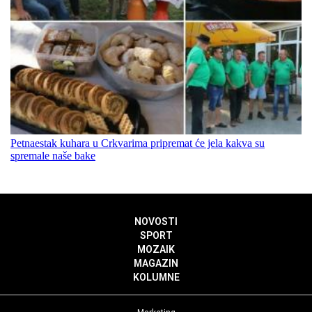
Petnaestak kuhara u Crkvarima pripremat će jela kakva su
spremale naše bake
NOVOSTI
SPORT
MOZAIK
MAGAZIN
KOLUMNE