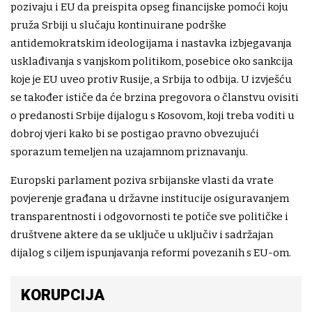
pozivaju i EU da preispita opseg financijske pomoći koju
pruža Srbiji u slučaju kontinuirane podrške
antidemokratskim ideologijama i nastavka izbjegavanja
usklađivanja s vanjskom politikom, posebice oko sankcija
koje je EU uveo protiv Rusije, a Srbija to odbija. U izvješću
se također ističe da će brzina pregovora o članstvu ovisiti
o predanosti Srbije dijalogu s Kosovom, koji treba voditi u
dobroj vjeri kako bi se postigao pravno obvezujući
sporazum temeljen na uzajamnom priznavanju.
Europski parlament poziva srbijanske vlasti da vrate
povjerenje građana u državne institucije osiguravanjem
transparentnosti i odgovornosti te potiče sve političke i
društvene aktere da se uključe u uključiv i sadržajan
dijalog s ciljem ispunjavanja reformi povezanih s EU-om.
KORUPCIJA