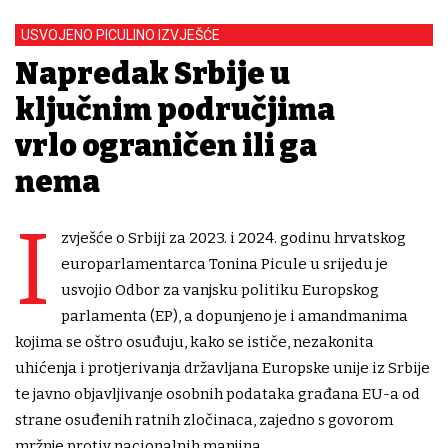
USVOJENO PICULINO IZVJEŠĆE
Napredak Srbije u
ključnim područjima
vrlo ograničen ili ga
nema
I
zvješće o Srbiji za 2023. i 2024. godinu hrvatskog
europarlamentarca Tonina Picule u srijedu je
usvojio Odbor za vanjsku politiku Europskog
parlamenta (EP), a dopunjeno je i amandmanima
kojima se oštro osuđuju, kako se ističe, nezakonita
uhićenja i protjerivanja državljana Europske unije iz Srbije
te javno objavljivanje osobnih podataka građana EU-a od
strane osuđenih ratnih zločinaca, zajedno s govorom
mržnje protiv nacionalnih manjina.