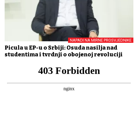
NAPADI NA MIRNE PROSVJEDNIKE
Picula u EP-u o Srbiji: Osuda nasilja nad
studentima i tvrdnji o obojenoj revoluciji