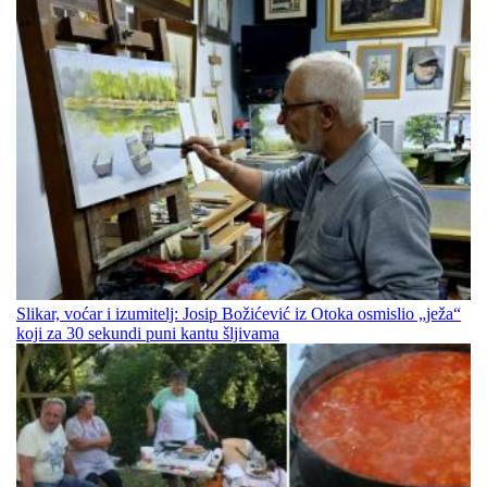
Slikar, voćar i izumitelj: Josip Božićević iz Otoka osmislio „ježa“
koji za 30 sekundi puni kantu šljivama