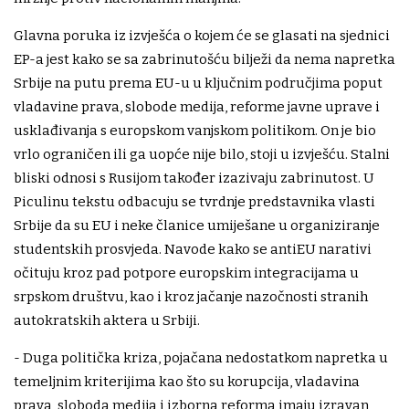
Glavna poruka iz izvješća o kojem će se glasati na sjednici
EP-a jest kako se sa zabrinutošću bilježi da nema napretka
Srbije na putu prema EU-u u ključnim područjima poput
vladavine prava, slobode medija, reforme javne uprave i
usklađivanja s europskom vanjskom politikom. On je bio
vrlo ograničen ili ga uopće nije bilo, stoji u izvješću. Stalni
bliski odnosi s Rusijom također izazivaju zabrinutost. U
Piculinu tekstu odbacuju se tvrdnje predstavnika vlasti
Srbije da su EU i neke članice umiješane u organiziranje
studentskih prosvjeda. Navode kako se antiEU narativi
očituju kroz pad potpore europskim integracijama u
srpskom društvu, kao i kroz jačanje nazočnosti stranih
autokratskih aktera u Srbiji.
- Duga politička kriza, pojačana nedostatkom napretka u
temeljnim kriterijima kao što su korupcija, vladavina
prava, sloboda medija i izborna reforma imaju izravan