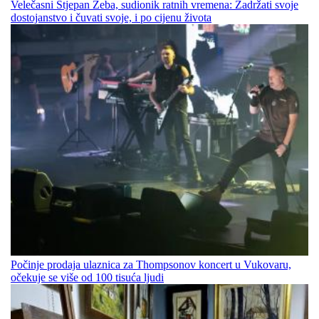
Velečasni Stjepan Zeba, sudionik ratnih vremena: Zadržati svoje
dostojanstvo i čuvati svoje, i po cijenu života
Počinje prodaja ulaznica za Thompsonov koncert u Vukovaru,
očekuje se više od 100 tisuća ljudi