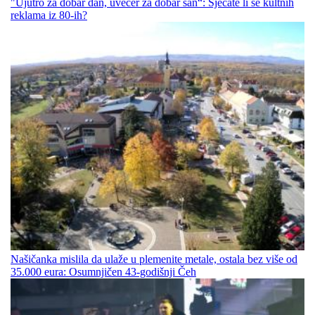
"Ujutro za dobar dan, uvečer za dobar san“: Sjećate li se kultnih
reklama iz 80-ih?
Našičanka mislila da ulaže u plemenite metale, ostala bez više od
35.000 eura: Osumnjičen 43-godišnji Čeh