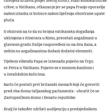
Odvojeni državni posjet Svetoj Stolici, vladi Rimokatoličke
crkve, u Vatikanu, otkazan je jer se papa Franjo oporavlja
nakon izlaska iz bolnice nakon liječenja obostrane upale
pluća.
S obzirom na to da su brojna vatikanska događanja
uklonjena s itinerara u Rimu, preostali angažmani u
glavnom gradu Italije raspoređeni su na dva dana, a
nekim su angažmanima dodani dodatni elementi.
Tijekom vikenda Papa se iznenada pojavio na Trgu
sv. Petra u Vatikanu. Pojavio se s nosnom kanilom i
u invalidskim kolicima.
Karlo će postati prvi britanski monarh koji će govoriti
pred oba doma talijanskog parlamenta - obratit će se
Zastupničkom domu i Senatu republike.
Kralj će također održati audijenciju s predsjednikom