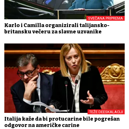
SVEČANA PRIPREMA
Karlo i Camilla organizirali talijansko-
britansku večeru za slavne uzvanike
TEŽE DEESKALACIJI
Italija kaže da bi protucarine bile pogrešan
odgovor na američke carine