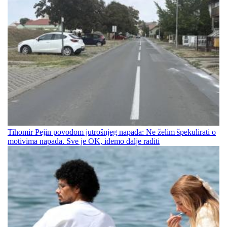
Tihomir Pejin povodom jutrošnjeg napada: Ne želim špekulirati o
motivima napada. Sve je OK, idemo dalje raditi