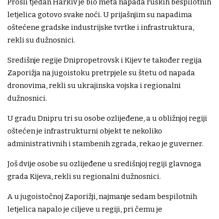
Prošli tjedan Harkiv je bio meta napada ruskih bespilotnih
letjelica gotovo svake noći. U prijašnjim su napadima
oštećene gradske industrijske tvrtke i infrastruktura,
rekli su dužnosnici.
Središnje regije Dnipropetrovsk i Kijev te također regija
Zaporižja na jugoistoku pretrpjele su štetu od napada
dronovima, rekli su ukrajinska vojska i regionalni
dužnosnici.
U gradu Dnipru tri su osobe ozlijeđene, a u obližnjoj regiji
oštećen je infrastrukturni objekt te nekoliko
administrativnih i stambenih zgrada, rekao je guverner.
Još dvije osobe su ozlijeđene u središnjoj regiji glavnoga
grada Kijeva, rekli su regionalni dužnosnici.
A u jugoistočnoj Zaporižji, najmanje sedam bespilotnih
letjelica napalo je ciljeve u regiji, pri čemu je