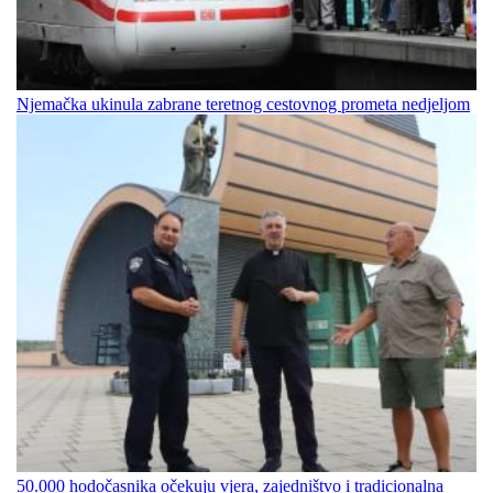
Njemačka ukinula zabrane teretnog cestovnog prometa nedjeljom
50.000 hodočasnika očekuju vjera, zajedništvo i tradicionalna