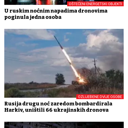
OŠTEĆENI ENERGETSKI OBJEKTI
U ruskim noćnim napadima dronovima
poginula jedna osoba
OZLIJEĐENE DVIJE OSOBE
Rusija drugu noć zaredom bombardirala
Harkiv, uništili 66 ukrajinskih dronova