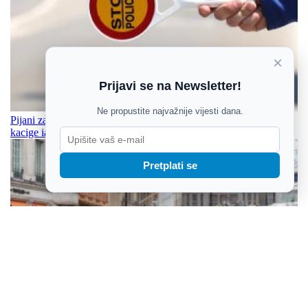
×
Prijavi se na Newsletter!
Ne propustite najvažnije vijesti dana.
Pijani za volanom: 65-godišnjak u Požegi vozio moped bez
kacige iako mu je dozvola oduzeta
Pretplati se