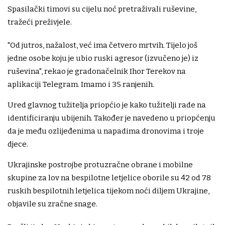
Spasilački timovi su cijelu noć pretraživali ruševine,
tražeći preživjele.
"Od jutros, nažalost, već ima četvero mrtvih. Tijelo još
jedne osobe koju je ubio ruski agresor (izvučeno je) iz
ruševina", rekao je gradonačelnik Ihor Terekov na
aplikaciji Telegram. Imamo i 35 ranjenih.
Ured glavnog tužitelja priopćio je kako tužitelji rade na
identificiranju ubijenih. Također je navedeno u priopćenju
da je među ozlijeđenima u napadima dronovima i troje
djece.
Ukrajinske postrojbe protuzračne obrane i mobilne
skupine za lov na bespilotne letjelice oborile su 42 od 78
ruskih bespilotnih letjelica tijekom noći diljem Ukrajine,
objavile su zračne snage.