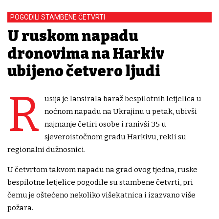
POGODILI STAMBENE ČETVRTI
U ruskom napadu
dronovima na Harkiv
ubijeno četvero ljudi
R
usija je lansirala baraž bespilotnih letjelica u
noćnom napadu na Ukrajinu u petak, ubivši
najmanje četiri osobe i ranivši 35 u
sjeveroistočnom gradu Harkivu, rekli su
regionalni dužnosnici.
U četvrtom takvom napadu na grad ovog tjedna, ruske
bespilotne letjelice pogodile su stambene četvrti, pri
čemu je oštećeno nekoliko višekatnica i izazvano više
požara.