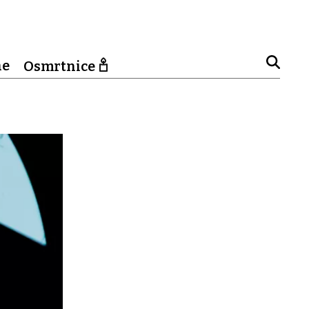
ne
Osmrtnice