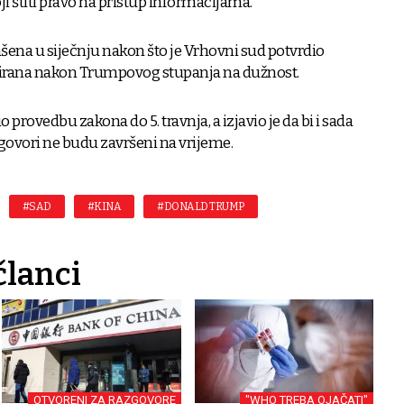
 štiti pravo na pristup informacijama.
šena u siječnju nakon što je Vrhovni sud potvrdio
ivirana nakon Trumpovog stupanja na dužnost.
rovedbu zakona do 5. travnja, a izjavio je da bi i sada
govori ne budu završeni na vrijeme.
#SAD
#KINA
#DONALD TRUMP
članci
OTVORENI ZA RAZGOVORE
"WHO TREBA OJAČATI"