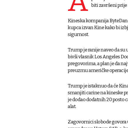
A
biti završeni prije
Kineska kompanija ByteDance
kupca izvan Kine kako bi iz
sigurnost.
Trump je ranije naveo da su u 
bivši vlasnik Los Angeles Do
pregovorima, a plan je da na
preuzmu američke operacije 
Trump je istaknuo da će Kina
smanjiti carine na kineske p
je dodao dodatnih 20 posto ca
alat.
Zagovornici slobode govora u