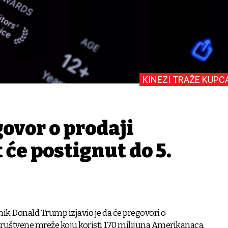
KINEZI TRAŽE KUPC
ovor o prodaji
 će postignut do 5.
ik Donald Trump izjavio je da će pregovori o
društvene mreže koju koristi 170 milijuna Amerikanaca,