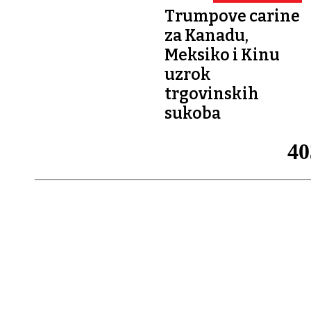
Trumpove carine
za Kanadu,
Meksiko i Kinu
uzrok
trgovinskih
sukoba