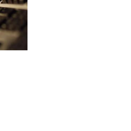
Lažni kupac torbe i neodrađeni radovi - dvije prijevare