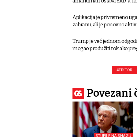
amandman Ustava SAD-a, koji
Aplikacija je privremeno uga
zabranu, ali je ponovno akt
Trump je već jednom odgodio p
mogao produžiti rok ako pre
#TIK TOK
Povezani 
STUPILE NA SNAGU