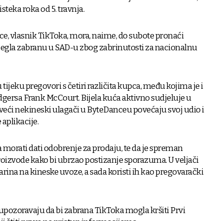
 isteka roka od 5. travnja.
, vlasnik TikToka, mora, naime, do subote pronaći
bjegla zabranu u SAD-u zbog zabrinutosti za nacionalnu
tijeku pregovori s četiri različita kupca, među kojima je i
dgersa Frank McCourt. Bijela kuća aktivno sudjeluje u
jveći nekineski ulagači u ByteDanceu povećaju svoj udio i
aplikacije.
 morati dati odobrenje za prodaju, te da je spreman
roizvode kako bi ubrzao postizanje sporazuma. U veljači
rina na kineske uvoze, a sada koristi ih kao pregovarački
pozoravaju da bi zabrana TikToka mogla kršiti Prvi