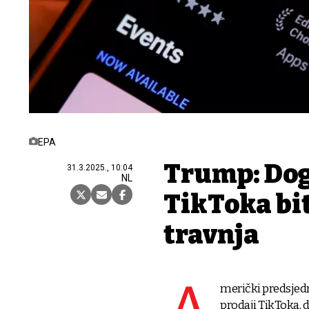
EPA
Trump: Dog
31.3.2025., 10:04
NL
TikToka bit
travnja
merički predsjedn
prodaji TikToka, 