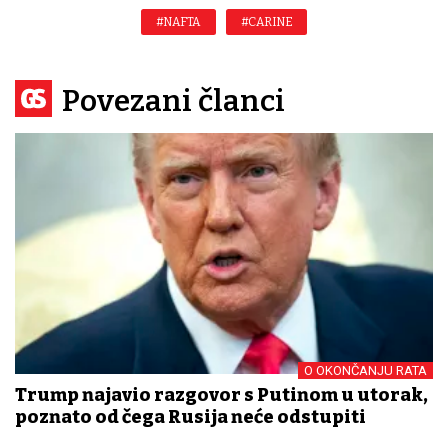
#NAFTA
#CARINE
Povezani članci
O OKONČANJU RATA
Trump najavio razgovor s Putinom u utorak,
poznato od čega Rusija neće odstupiti