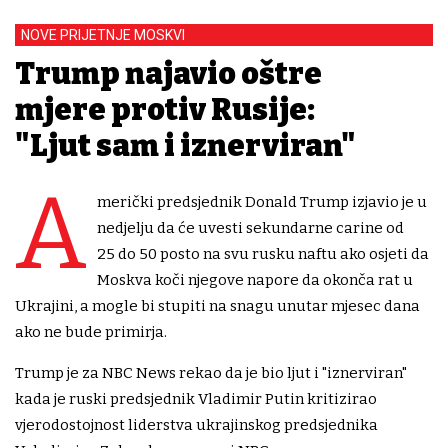
NOVE PRIJETNJE MOSKVI
Trump najavio oštre
mjere protiv Rusije:
"Ljut sam i iznerviran"
A
merički predsjednik Donald Trump izjavio je u
nedjelju da će uvesti sekundarne carine od
25 do 50 posto na svu rusku naftu ako osjeti da
Moskva koči njegove napore da okonča rat u
Ukrajini, a mogle bi stupiti na snagu unutar mjesec dana
ako ne bude primirja.
Trump je za NBC News rekao da je bio ljut i "iznerviran"
kada je ruski predsjednik Vladimir Putin kritizirao
vjerodostojnost liderstva ukrajinskog predsjednika