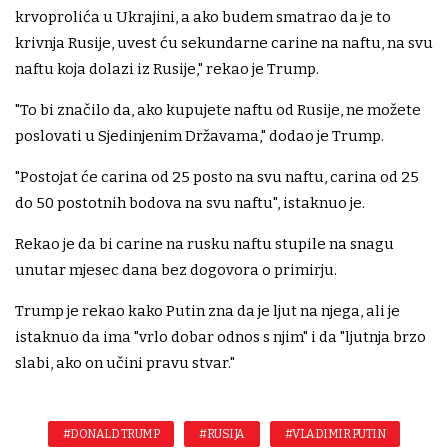
krvoprolića u Ukrajini, a ako budem smatrao da je to
krivnja Rusije, uvest ću sekundarne carine na naftu, na svu
naftu koja dolazi iz Rusije," rekao je Trump.
"To bi značilo da, ako kupujete naftu od Rusije, ne možete
poslovati u Sjedinjenim Državama," dodao je Trump.
"Postojat će carina od 25 posto na svu naftu, carina od 25
do 50 postotnih bodova na svu naftu", istaknuo je.
Rekao je da bi carine na rusku naftu stupile na snagu
unutar mjesec dana bez dogovora o primirju.
Trump je rekao kako Putin zna da je ljut na njega, ali je
istaknuo da ima "vrlo dobar odnos s njim" i da "ljutnja brzo
slabi, ako on učini pravu stvar."
#DONALD TRUMP
#RUSIJA
#VLADIMIR PUTIN