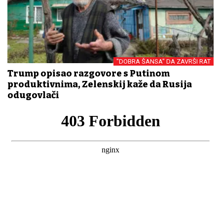
"DOBRA ŠANSA" DA ZAVRŠI RAT
Trump opisao razgovore s Putinom
produktivnima, Zelenskij kaže da Rusija
odugovlači