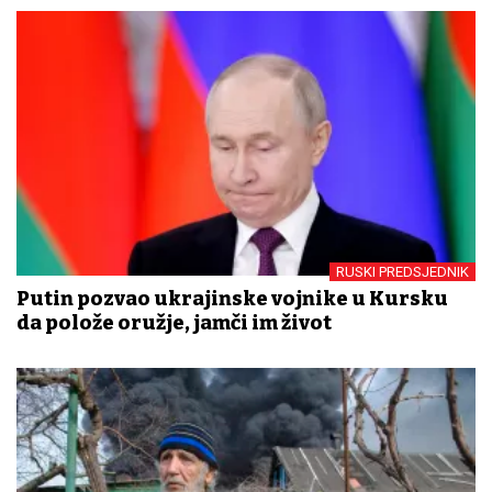
RUSKI PREDSJEDNIK
Putin pozvao ukrajinske vojnike u Kursku
da polože oružje, jamči im život