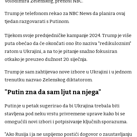
Volodimira Zelenskog, prenosi NBC.
Trump je telefonom rekao za NBC News da planira ovaj
tjedan razgovarati s Putinom.
Tijekom svoje predsjedničke kampanje 2024. Trump je više
puta obećao da će okončati ono što naziva "redikuloznim"
ratom u Ukrajini, a na to je pitanje snažno fokusiran
otkako je preuzeo dužnost 20. siječnja.
Trump je sam zahtijevao nove izbore u Ukrajini i u jednom
trenutku nazvao Zelenskog diktatorom.
"Putin zna da sam ljut na njega"
Putin je u petak sugerirao da bi Ukrajina trebala biti
stavljena pod neku vrstu privremene uprave kako bi se
omogućili novi izbori i potpisivanje ključnih sporazuma.
"Ako Rusija i ja ne uspijemo postići dogovor o zaustavljanju