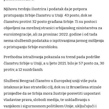
Njihovu tvrdnju ilustrira i podatak da je potpora
pristupanju Srbije članstvu u Uniji 43 posto, dok se
članstvu protivi 32 posto građana Srbije. Ti su postoci
objavljeni na mrežnoj stranici srbijanskog ninistarstva za
eurointegracije, ali za prosinac 2022. godine i od tada
nema službenih podataka o ispitivanjima javnog mišljenja
o pristupanju Srbije eurobloku.
Prethodna istraživanja pokazala su trend pada podrške
članstvu Srbije u Uniji, a u ljeto 2021. bilo je 57 posto za, 30
protiv, a 12 suzdržanih.
Službeni Beograd članstvo u Europskoj uniji više puta
istaknuo je kao strateški cilj, dok su iz Bruxellesa stizale
primjedbe da se Srbija mora žustrije posvetiti uspostavi
vladavine prava, slobodi medija, te usklađivanju s
vanjskom i sigurnosnom politikom Unije, uključujući i