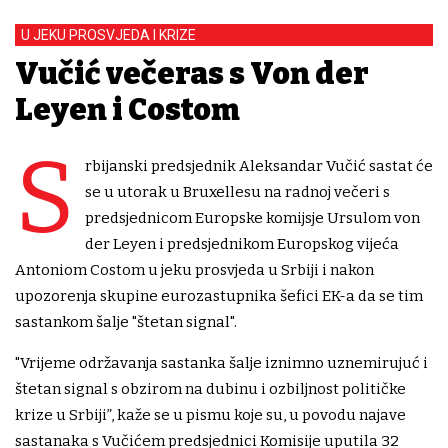
U JEKU PROSVJEDA I KRIZE
Vučić večeras s Von der
Leyen i Costom
S
rbijanski predsjednik Aleksandar Vučić sastat će
se u utorak u Bruxellesu na radnoj večeri s
predsjednicom Europske komijsje Ursulom von
der Leyen i predsjednikom Europskog vijeća
Antoniom Costom u jeku prosvjeda u Srbiji i nakon
upozorenja skupine eurozastupnika šefici EK-a da se tim
sastankom šalje "štetan signal".
"Vrijeme održavanja sastanka šalje iznimno uznemirujuć i
štetan signal s obzirom na dubinu i ozbiljnost političke
krize u Srbiji”, kaže se u pismu koje su, u povodu najave
sastanaka s Vučićem predsjednici Komisije uputila 32