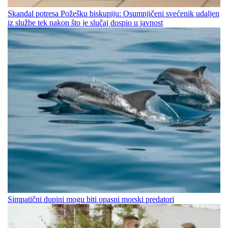
Skandal potresa Požešku biskupiju: Osumnjičeni svećenik udaljen
iz službe tek nakon što je slučaj dospio u javnost
Simpatični dupini mogu biti opasni morski predatori