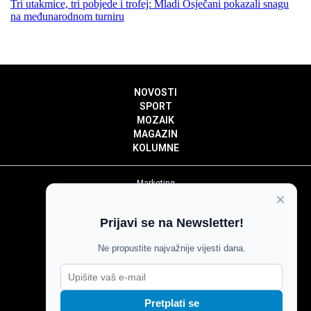
Tri utakmice, tri pobjede i trofej: Mladi Osječani pokazali snagu
na međunarodnom turniru
NOVOSTI
SPORT
MOZAIK
MAGAZIN
KOLUMNE
Marketing
×
Politika privatnosti
Politika kolačića
Prijavi se na Newsletter!
Impressum
Pravila prenošenja sadržaja
Ne propustite najvažnije vijesti dana.
Pravila komentiranja
Agroglas
Pretplati se