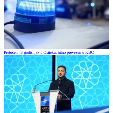
Pretučen 43-godišnjak u Osijeku, hitno prevezen u KBC