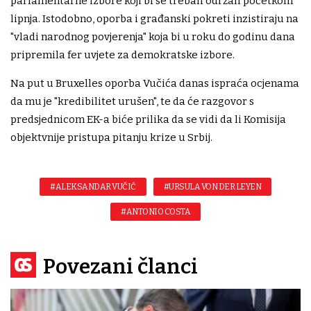
parlamentarne izbore koji bi se trebali održali početkom
lipnja. Istodobno, oporba i građanski pokreti inzistiraju na
"vladi narodnog povjerenja" koja bi u roku do godinu dana
pripremila fer uvjete za demokratske izbore.
Na put u Bruxelles oporba Vučića danas ispraća ocjenama
da mu je "kredibilitet urušen", te da će razgovor s
predsjednicom EK-a biće prilika da se vidi da li Komisija
objektvnije pristupa pitanju krize u Srbij.
#ALEKSANDAR VUČIĆ
#URSULA VON DER LEYEN
#ANTONIO COSTA
Povezani članci