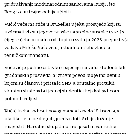
pridruživanje međunarodnim sankcijama Rusiji., što
Beograd ustrajno odbija učiniti.
Vučić večeras stiže u Bruxelles u jeku prosvjeda koji su
uzdrmali vlast njegove Srpske napredne stranke (SNS) s
čijeg je čela formalno odstupio u svibnju 2023. prepustivši
vodstvo Milošu Vučeviću, aktualnom šefu vlade u
tehničkom mandatu.
Vučević je podnio ostavku u siječnju na valu studentskih i
građanskih prosvjeda, a izravni povod bio je incident u
kojem su članovi i pristaše SNS-a brutalno pretukli
skupinu studenata i jednoj studentici bejzbol palicom
polomili čeljust.
Vučić treba izabrati novog mandatara do 18. travnja, a
ukoliko se to ne dogodi, predsjednik Srbije dužan je
raspustiti Narodnu skupštinu i raspisati izvanredne