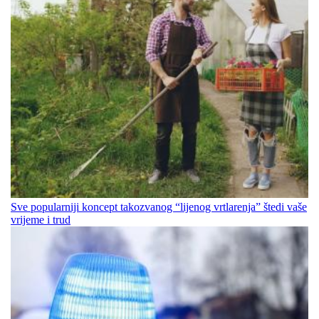
Sve popularniji koncept takozvanog “lijenog vrtlarenja” štedi vaše
vrijeme i trud