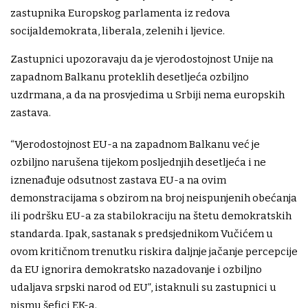
zastupnika Europskog parlamenta iz redova
socijaldemokrata, liberala, zelenih i ljevice.
Zastupnici upozoravaju da je vjerodostojnost Unije na
zapadnom Balkanu proteklih desetljeća ozbiljno
uzdrmana, a da na prosvjedima u Srbiji nema europskih
zastava.
“Vjerodostojnost EU-a na zapadnom Balkanu već je
ozbiljno narušena tijekom posljednjih desetljeća i ne
iznenađuje odsutnost zastava EU-a na ovim
demonstracijama s obzirom na broj neispunjenih obećanja
ili podršku EU-a za stabilokraciju na štetu demokratskih
standarda. Ipak, sastanak s predsjednikom Vučićem u
ovom kritičnom trenutku riskira daljnje jačanje percepcije
da EU ignorira demokratsko nazadovanje i ozbiljno
udaljava srpski narod od EU”, istaknuli su zastupnici u
pismu šefici EK-a.