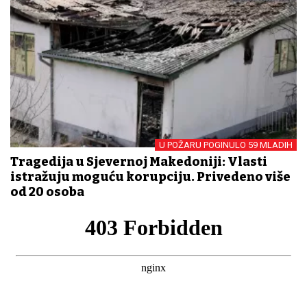
U POŽARU POGINULO 59 MLADIH
Tragedija u Sjevernoj Makedoniji: Vlasti
istražuju moguću korupciju. Privedeno više
od 20 osoba