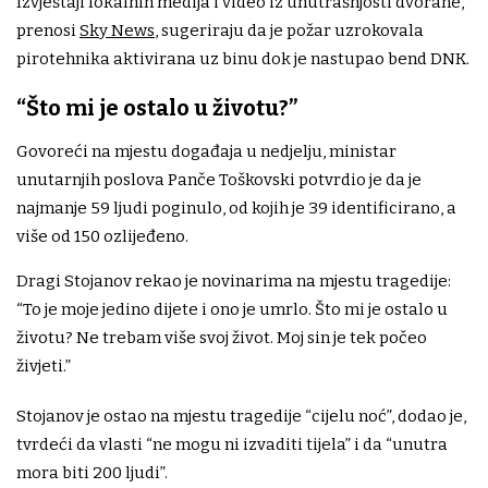
Izvještaji lokalnih medija i video iz unutrašnjosti dvorane,
prenosi
Sky News
, sugeriraju da je požar uzrokovala
pirotehnika aktivirana uz binu dok je nastupao bend DNK.
“Što mi je ostalo u životu?”
Govoreći na mjestu događaja u nedjelju, ministar
unutarnjih poslova Panče Toškovski potvrdio je da je
najmanje 59 ljudi poginulo, od kojih je 39 identificirano, a
više od 150 ozlijeđeno.
Dragi Stojanov rekao je novinarima na mjestu tragedije:
“To je moje jedino dijete i ono je umrlo. Što mi je ostalo u
životu? Ne trebam više svoj život. Moj sin je tek počeo
živjeti.”
Stojanov je ostao na mjestu tragedije “cijelu noć”, dodao je,
tvrdeći da vlasti “ne mogu ni izvaditi tijela” i da “unutra
mora biti 200 ljudi”.