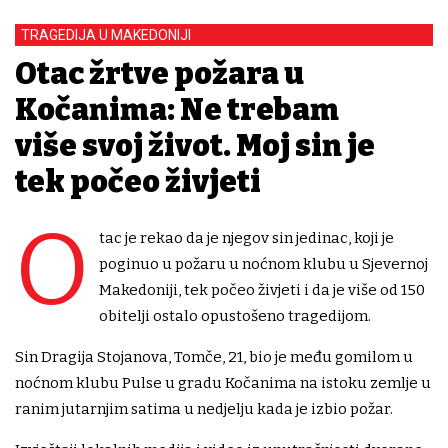
TRAGEDIJA U MAKEDONIJI
Otac žrtve požara u
Kočanima: Ne trebam
više svoj život. Moj sin je
tek počeo živjeti
O
tac je rekao da je njegov sin jedinac, koji je
poginuo u požaru u noćnom klubu u Sjevernoj
Makedoniji, tek počeo živjeti i da je više od 150
obitelji ostalo opustošeno tragedijom.
Sin Dragija Stojanova, Tomče, 21, bio je među gomilom u
noćnom klubu Pulse u gradu Kočanima na istoku zemlje u
ranim jutarnjim satima u nedjelju kada je izbio požar.