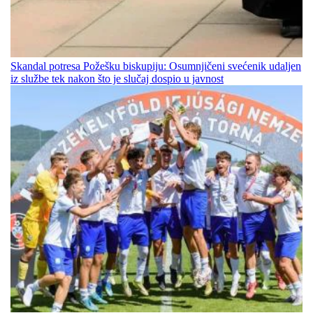
Skandal potresa Požešku biskupiju: Osumnjičeni svećenik udaljen
iz službe tek nakon što je slučaj dospio u javnost