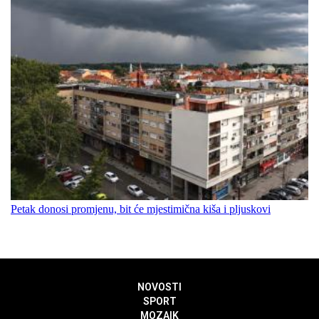
Petak donosi promjenu, bit će mjestimična kiša i pljuskovi
NOVOSTI
SPORT
MOZAIK