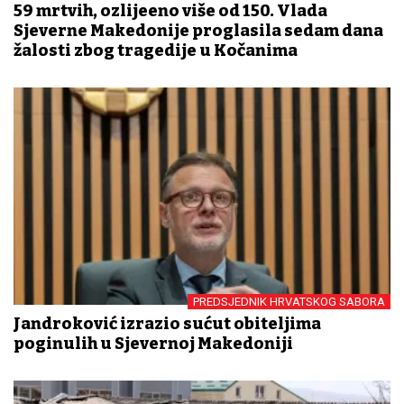
59 mrtvih, ozlijeđeno više od 150. Vlada
Sjeverne Makedonije proglasila sedam dana
žalosti zbog tragedije u Kočanima
PREDSJEDNIK HRVATSKOG SABORA
Jandroković izrazio sućut obiteljima
poginulih u Sjevernoj Makedoniji