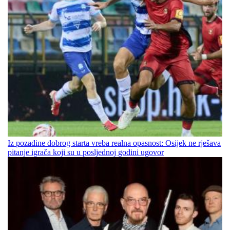
Iz pozadine dobrog starta vreba realna opasnost: Osijek ne rješava
pitanje igrača koji su u posljednoj godini ugovor