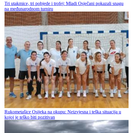
Tri utakmice, tri pobjede i trofej: Mladi Osječani pokazali snagu
na međunarodnom turniru
Rukometašice Osijeka na okupu: Neizvjesna i teška situacija u
kojoj je teško biti pozitivan