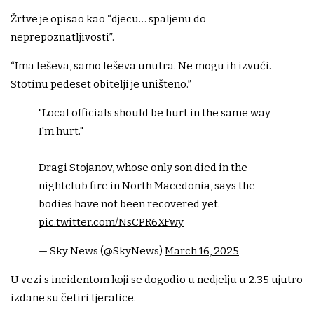
Žrtve je opisao kao “djecu… spaljenu do
neprepoznatljivosti”.
“Ima leševa, samo leševa unutra. Ne mogu ih izvući.
Stotinu pedeset obitelji je uništeno.”
"Local officials should be hurt in the same way
I'm hurt."
Dragi Stojanov, whose only son died in the
nightclub fire in North Macedonia, says the
bodies have not been recovered yet.
pic.twitter.com/NsCPR6XFwy
— Sky News (@SkyNews)
March 16, 2025
U vezi s incidentom koji se dogodio u nedjelju u 2.35 ujutro
izdane su četiri tjeralice.