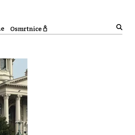
ne
Osmrtnice