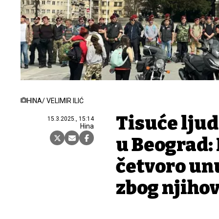
HINA/ VELIMIR ILIĆ
Tisuće ljud
15.3.2025., 15:14
Hina
u Beograd: 
četvoro unu
zbog njiho