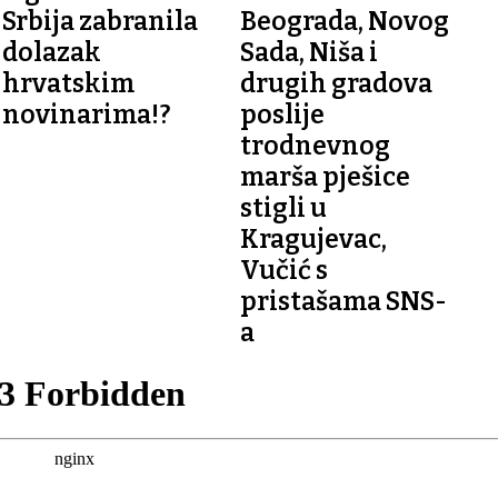
Srbija zabranila
Beograda, Novog
dolazak
Sada, Niša i
hrvatskim
drugih gradova
novinarima!?
poslije
trodnevnog
marša pješice
stigli u
Kragujevac,
Vučić s
pristašama SNS-
a