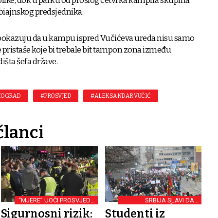
blike, dok u parku od prošlog četvrka kampira skupina
rbiajnskog predsjednika.
pokazuju da u kampu ispred Vučićeva ureda nisu samo
e pristaše koje bi trebale bit tampon zona između
išta šefa države.
EOGRAD
#PROSVJED
#ALEKSANDAR VUČIĆ
članci
“MJERE” UOČI PROSVJEDA
SRBIJA SLAVI DAN
U BEOGRADU
DRŽAVNOSTI
Sigurnosni rizik:
Studenti iz