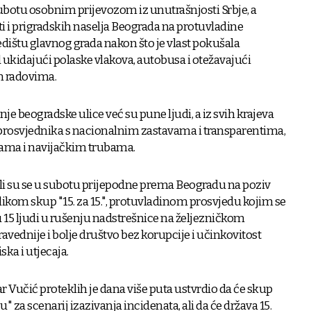
 subotu osobnim prijevozom iz unutrašnjosti Srbje, a
rti i prigradskih naselja Beograda na protuvladine
dištu glavnog grada nakon što je vlast pokušala
d ukidajući polaske vlakova, autobusa i otežavajući
m radovima.
nje beogradske ulice već su pune ljudi, a iz svih krajeva
 prosvjednika s nacionalnim zastavama i transparentima,
kama i navijačkim trubama.
tili su se u subotu prijepodne prema Beogradu na poziv
likom skup "15. za 15.", protuvladinom prosvjedu kojim se
u 15 ljudi u rušenju nadstrešnice na željezničkom
vednije i bolje društvo bez korupcije i učinkovitost
ska i utjecaja.
 Vučić proteklih je dana više puta ustvrdio da će skup
ju" za scenarij izazivanja incidenata, ali da će država 15.