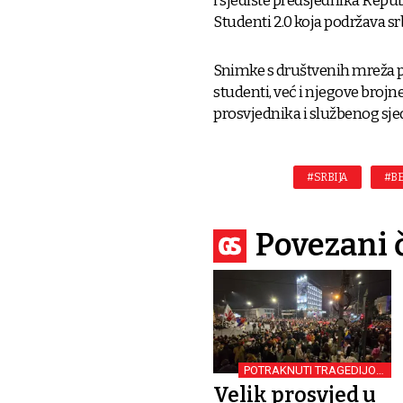
i sjedište predsjednika Repu
Studenti 2.0 koja podržava s
Snimke s društvenih mreža 
studenti, već i njegove brojn
prosvjednika i službenog sjed
#SRBIJA
#B
Povezani 
POTRAKNUTI TRAGEDIJOM
U NOVOM SADU
Velik prosvjed u