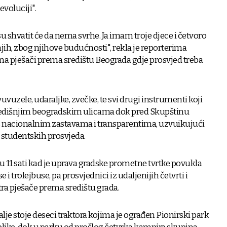
evoluciji".
u shvatit će da nema svrhe. Ja imam troje djece i četvoro
jih, zbog njihove budućnosti", rekla je reporterima
na pješači prema središtu Beograda gdje prosvjed treba
vuvuzele, udaraljke, zvečke, te svi drugi instrumenti koji
redišnjim beogradskim ulicama dok pred Skupštinu
i s nacionalnim zastavama i transparentima, uzvuikujući
 studentskih prosvjeda.
e u 11 sati kad je uprava gradske prometne tvrtke povukla
 i trolejbuse, pa prosvjednici iz udaljenijih četvrti i
tra pješače prema središtu grada.
alje stoje deseci traktora kojima je ograđen Pionirski park