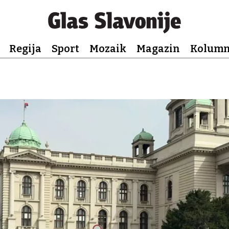
Regija
Sport
Mozaik
Magazin
Kolum