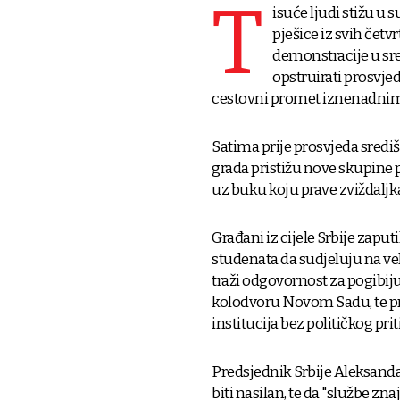
T
isuće ljudi stižu u
pješice iz svih četv
demonstracije u sre
opstruirati prosvje
cestovni promet iznenadni
Satima prije prosvjeda središ
grada pristižu nove skupine
uz buku koju prave zviždalj
Građani iz cijele Srbije zapu
studenata da sudjeluju na ve
traži odgovornost za pogibij
kolodvoru Novom Sadu, te pra
institucija bez političkog priti
Predsjednik Srbije Aleksandar
biti nasilan, te da "službe zna