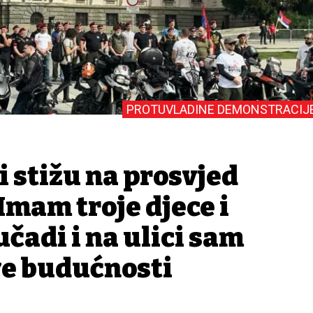
PROTUVLADINE DEMONSTRACIJ
i stižu na prosvjed
Imam troje djece i
čadi i na ulici sam
ve budućnosti