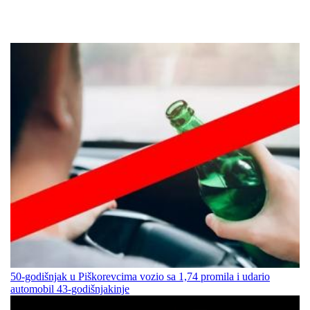
50-godišnjak u Piškorevcima vozio sa 1,74 promila i udario
automobil 43-godišnjakinje