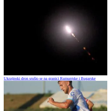
Ukrajinski dron srušio se na granici Rumunjske i Bugarske