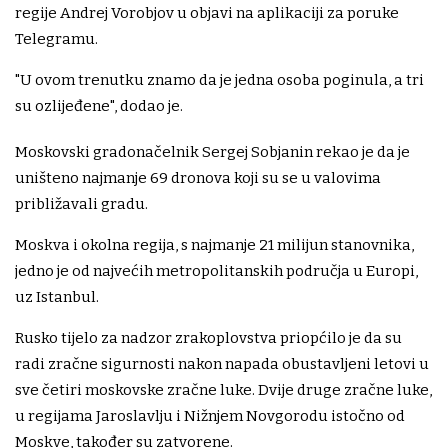
regije Andrej Vorobjov u objavi na aplikaciji za poruke
Telegramu.
"U ovom trenutku znamo da je jedna osoba poginula, a tri
su ozlijeđene", dodao je.
Moskovski gradonačelnik Sergej Sobjanin rekao je da je
uništeno najmanje 69 dronova koji su se u valovima
približavali gradu.
Moskva i okolna regija, s najmanje 21 milijun stanovnika,
jedno je od najvećih metropolitanskih područja u Europi,
uz Istanbul.
Rusko tijelo za nadzor zrakoplovstva priopćilo je da su
radi zračne sigurnosti nakon napada obustavljeni letovi u
sve četiri moskovske zračne luke. Dvije druge zračne luke,
u regijama Jaroslavlju i Nižnjem Novgorodu istočno od
Moskve, također su zatvorene.