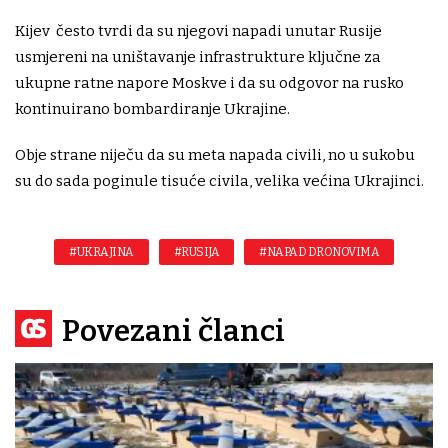
Kijev često tvrdi da su njegovi napadi unutar Rusije
usmjereni na uništavanje infrastrukture ključne za
ukupne ratne napore Moskve i da su odgovor na rusko
kontinuirano bombardiranje Ukrajine.
Obje strane niječu da su meta napada civili, no u sukobu
su do sada poginule tisuće civila, velika većina Ukrajinci.
#UKRAJINA
#RUSIJA
#NAPAD DRONOVIMA
Povezani članci