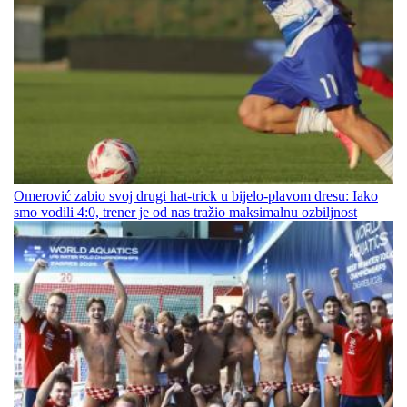
Omerović zabio svoj drugi hat-trick u bijelo-plavom dresu: Iako
smo vodili 4:0, trener je od nas tražio maksimalnu ozbiljnost