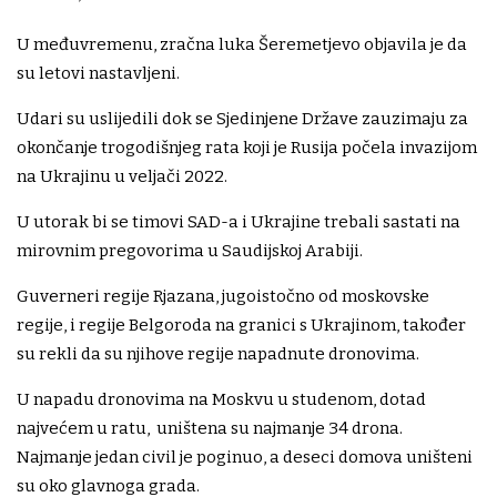
U međuvremenu, zračna luka Šeremetjevo objavila je da
su letovi nastavljeni.
Udari su uslijedili dok se Sjedinjene Države zauzimaju za
okončanje trogodišnjeg rata koji je Rusija počela invazijom
na Ukrajinu u veljači 2022.
U utorak bi se timovi SAD-a i Ukrajine trebali sastati na
mirovnim pregovorima u Saudijskoj Arabiji.
Guverneri regije Rjazana, jugoistočno od moskovske
regije, i regije Belgoroda na granici s Ukrajinom, također
su rekli da su njihove regije napadnute dronovima.
U napadu dronovima na Moskvu u studenom, dotad
najvećem u ratu, uništena su najmanje 34 drona.
Najmanje jedan civil je poginuo, a deseci domova uništeni
su oko glavnoga grada.