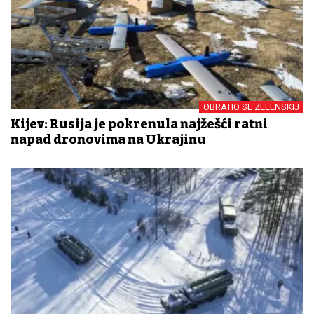
OBRATIO SE ZELENSKIJ
Kijev: Rusija je pokrenula najžešći ratni
napad dronovima na Ukrajinu