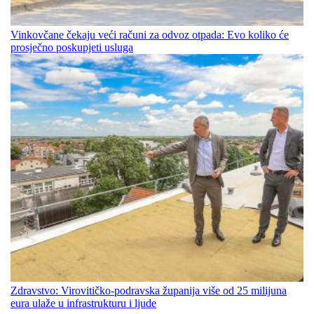
Vinkovčane čekaju veći računi za odvoz otpada: Evo koliko će
prosječno poskupjeti usluga
Zdravstvo: Virovitičko-podravska županija više od 25 milijuna
eura ulaže u infrastrukturu i ljude