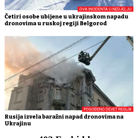
DVA INCIDENTA U NEDJELJU
Četiri osobe ubijene u ukrajinskom napadu
dronovima u ruskoj regiji Belgorod
POGOĐENO DEVET REGIJA
Rusija izvela baražni napad dronovima na
Ukrajinu