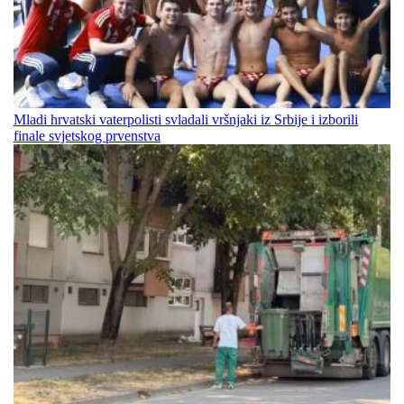
Mladi hrvatski vaterpolisti svladali vršnjaki iz Srbije i izborili
finale svjetskog prvenstva