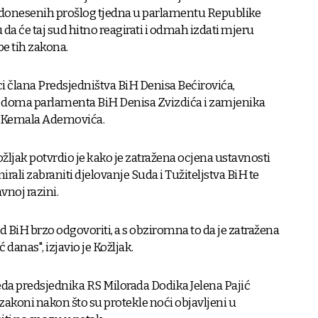
donesenih prošlog tjedna u parlamentu Republike
 da će taj sud hitno reagirati i odmah izdati mjeru
e tih zakona.
ci člana Predsjedništva BiH Denisa Bećirovića,
 doma parlamenta BiH Denisa Zvizdića i zamjenika
a Kemala Ademovića.
ožljak potvrdio je kako je zatražena ocjena ustavnosti
rali zabraniti djelovanje Suda i Tužiteljstva BiH te
vnoj razini.
 BiH brzo odgovoriti, a s obziromna to da je zatražena
anas", izjavio je Kožljak.
eda predsjednika RS Milorada Dodika Jelena Pajić
 zakoni nakon što su protekle noći objavljeni u