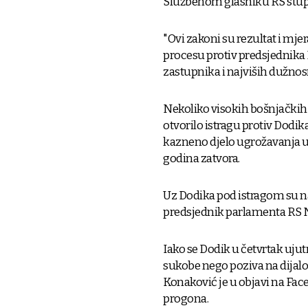
Službenom glasniku RS stupi
"Ovi zakoni su rezultat i mjer
procesu protiv predsjednika RS
zastupnika i najviših dužnosn
Nekoliko visokih bošnjačkih 
otvorilo istragu protiv Dodi
kazneno djelo ugrožavanja u
godina zatvora.
Uz Dodika pod istragom su n
predsjednik parlamenta RS 
Iako se Dodik u četvrtak ujut
sukobe nego poziva na dijalo
Konaković je u objavi na Fac
progona.