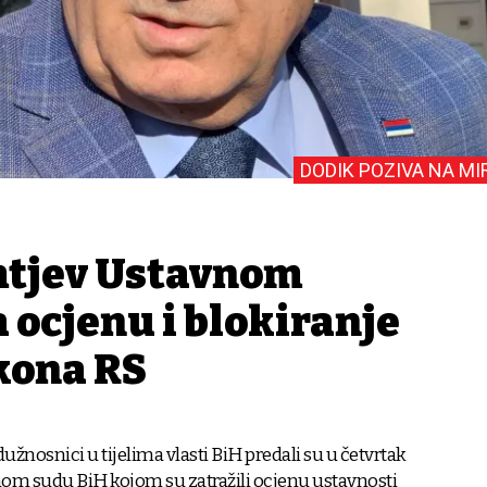
DODIK POZIVA NA MI
htjev Ustavnom
 ocjenu i blokiranje
kona RS
dužnosnici u tijelima vlasti BiH predali su u četvrtak
nom sudu BiH kojom su zatražili ocjenu ustavnosti