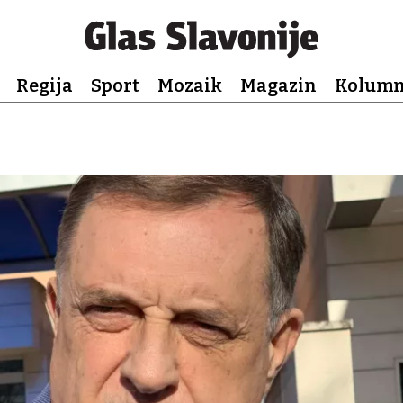
Regija
Sport
Mozaik
Magazin
Kolum