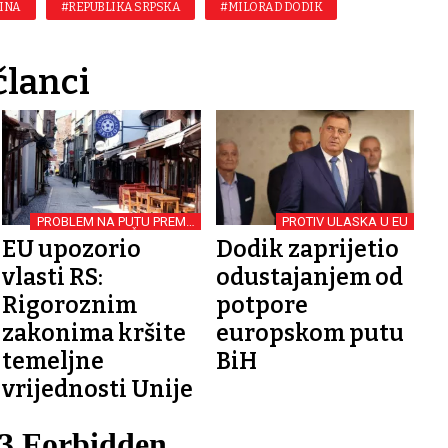
INA
#REPUBLIKA SRPSKA
#MILORAD DODIK
članci
PROBLEM NA PUTU PREMA
PROTIV ULASKA U EU
ČLANSTVU
EU upozorio
Dodik zaprijetio
vlasti RS:
odustajanjem od
Rigoroznim
potpore
zakonima kršite
europskom putu
temeljne
BiH
vrijednosti Unije