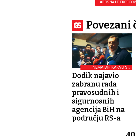
#BOSNA I HERCEGOV
Povezani 
NEMA BIH KAKVU SU
ZAMIŠLJALI
Dodik najavio
zabranu rada
pravosudnih i
sigurnosnih
agencija BiH na
području RS-a