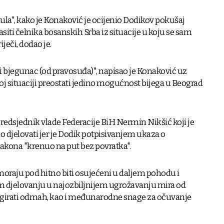
la", kako je Konaković je ocijenio Dodikov pokušaj
asiti čelnika bosanskih Srba iz situacije u koju se sam
iječi, dodao je.
ti bjegunac (od pravosuđa)", napisao je Konaković uz
oj situaciji preostati jedino mogućnost bijega u Beograd
 predsjednik vlade Federacije BiH Nermin Nikšić koji je
o djelovati jer je Dodik potpisivanjem ukaza o
akona "krenuo na put bez povratka".
moraju pod hitno biti osujećeni u daljem pohodu i
 djelovanju u najozbiljnijem ugrožavanju mira od
agirati odmah, kao i međunarodne snage za očuvanje