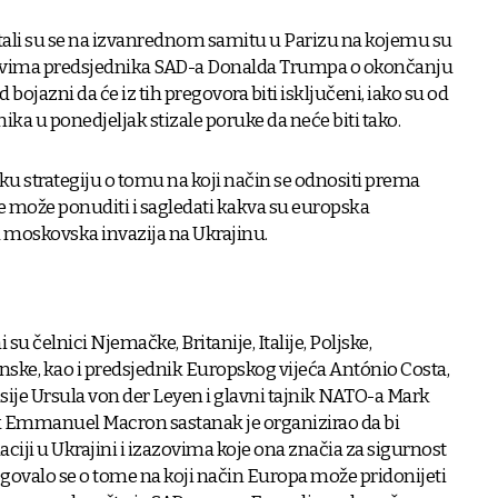
stali su se na izvanrednom samitu u Parizu na kojemu su
anovima predsjednika SAD-a Donalda Trumpa o okončanju
d bojazni da će iz tih pregovora biti isključeni, iako su od
ka u ponedjeljak stizale poruke da neće biti tako.
ičku strategiju o tomu na koji način se odnositi prema
e može ponuditi i sagledati kakva su europska
u moskovska invazija na Ukrajinu.
u čelnici Njemačke, Britanije, Italije, Poljske,
ske, kao i predsjednik Europskog vijeća António Costa,
ije Ursula von der Leyen i glavni tajnik NATO-a Mark
k Emmanuel Macron sastanak je organizirao da bi
ciji u Ukrajini i izazovima koje ona značia za sigurnost
govalo se o tome na koji način Europa može pridonijeti