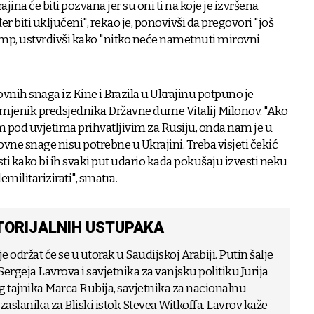
ajina će biti pozvana jer su oni ti na koje je izvršena
đer biti uključeni", rekao je, ponovivši da pregovori "još
rump, ustvrdivši kako "nitko neće nametnuti mirovni
vnih snaga iz Kine i Brazila u Ukrajinu potpuno je
zamjenik predsjednika Državne dume Vitalij Milonov. "Ako
 pod uvjetima prihvatljivim za Rusiju, onda nam je u
rovne snage nisu potrebne u Ukrajini. Treba visjeti čekić
ti kako bi ih svaki put udario kada pokušaju izvesti neku
emilitarizirati", smatra.
ITORIJALNIH USTUPAKA
e održat će se u utorak u Saudijskoj Arabiji. Putin šalje
ergeja Lavrova i savjetnika za vanjsku politiku Jurija
 tajnika Marca Rubija, savjetnika za nacionalnu
zaslanika za Bliski istok Stevea Witkoffa. Lavrov kaže