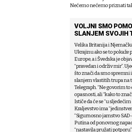
Nećemo nećemo priznati takv
VOLJNI SMO POMO
SLANJEM SVOJIH 
Velika Britanija i Njemačk
Ukrajinu ako se to pokaže p
Europe, a i Švedska je obja
“pravedan i održiv mir”. Uj
što znači da smo spremni i
slanjem vlastitih trupa na 
Telegraph. “Ne govorim to 
opasnosti, ali “kako to zna
Ističe da će se “u sljedeć
Kraljevstvo ima “jedinstve
“Sigurnosno jamstvo SAD-a 
Putina od ponovnog napada”,
“nastavila pružati potporu”