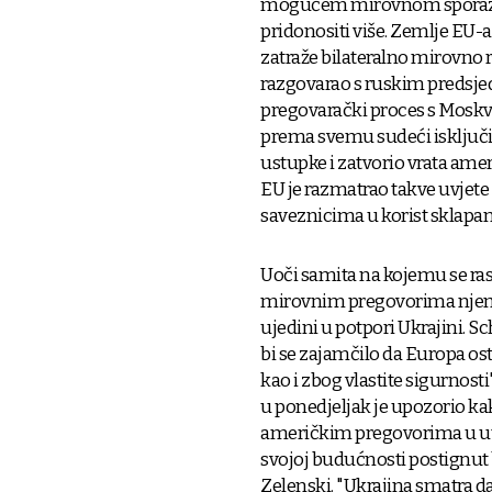
mogućem mirovnom sporazum
pridonositi više. Zemlje EU-
zatraže bilateralno mirovno 
razgovarao s ruskim predsj
pregovarački proces s Moskvo
prema svemu sudeći isključio
ustupke i zatvorio vrata a
EU je razmatrao takve uvjete
saveznicima u korist sklapa
Uoči samita na kojemu se ra
mirovnim pregovorima njema
ujedini u potpori Ukrajini. S
bi se zajamčilo da Europa os
kao i zbog vlastite sigurnosti
u ponedjeljak je upozorio ka
američkim pregovorima u uto
svojoj budućnosti postignut 
Zelenski. "Ukrajina smatra da