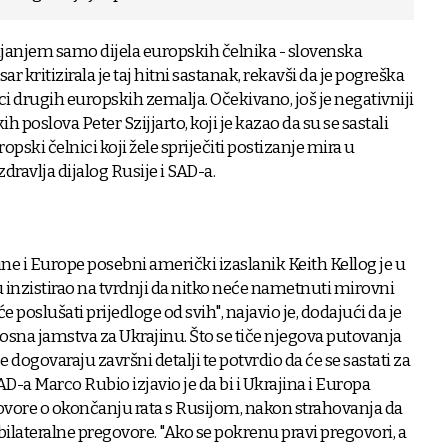
pljanjem samo dijela europskih čelnika - slovenska
 kritizirala je taj hitni sastanak, rekavši da je pogreška
ci drugih europskih zemalja. Očekivano, još je negativniji
 poslova Peter Szijjarto, koji je kazao da su se sastali
pski čelnici koji žele spriječiti postizanje mira u
dravlja dijalog Rusije i SAD-a.
ne i Europe posebni američki izaslanik Keith Kellog je u
 inzistirao na tvrdnji da nitko neće nametnuti mirovni
oslušati prijedloge od svih", najavio je, dodajući da je
osna jamstva za Ukrajinu. Što se tiče njegova putovanja
e dogovaraju završni detalji te potvrdio da će se sastati za
AD-a Marco Rubio izjavio je da bi i Ukrajina i Europa
govore o okončanju rata s Rusijom, nakon strahovanja da
bilateralne pregovore. "Ako se pokrenu pravi pregovori, a