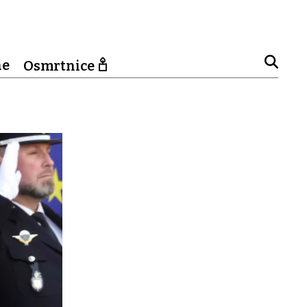
ne
Osmrtnice