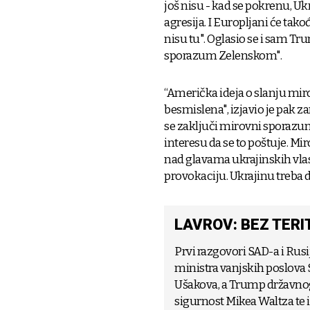
još nisu - kad se pokrenu, Ukr
agresija. I Europljani će tako
nisu tu". Oglasio se i sam T
sporazum Zelenskom".
“Američka ideja o slanju miro
besmislena", izjavio je pak 
se zaključi mirovni sporazum
interesu da se to poštuje. Mi
nad glavama ukrajinskih vlas
provokaciju. Ukrajinu treba d
LAVROV: BEZ TER
Prvi razgovori SAD-a i Rusij
ministra vanjskih poslova S
Ušakova, a Trump državnog
sigurnost Mikea Waltza te i