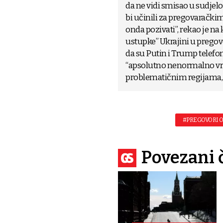
da ne vidi smisao u sudje
bi učinili za pregovaračkim 
onda pozivati”, rekao je na 
ustupke” Ukrajini u pregovo
da su Putin i Trump telefon
“apsolutno nenormalno vrij
problematičnim regijama, 
#PREGOVORI O
Povezani 