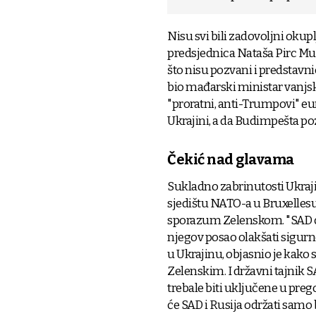
Nisu svi bili zadovoljni oku
predsjednica Nataša Pirc Musar
što nisu pozvani i predstavni
bio mađarski ministar vanjskih
"proratni, anti-Trumpovi" euro
Ukrajini, a da Budimpešta poz
Čekić nad glavama
Sukladno zabrinutosti Ukraji
sjedištu NATO-a u Bruxellesu
sporazum Zelenskom. "SAD će p
njegov posao olakšati sigurn
u Ukrajinu, objasnio je kako s
Zelenskim. I državni tajnik S
trebale biti uključene u pre
će SAD i Rusija održati samo 