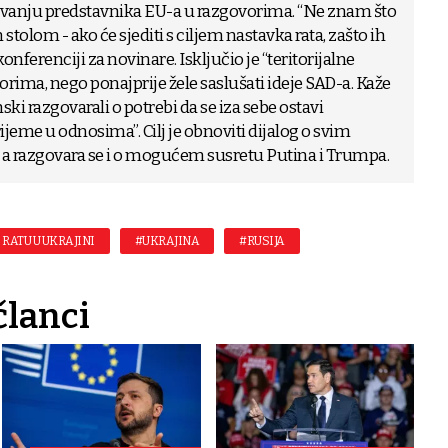
lovanju predstavnika EU-a u razgovorima. “Ne znam što
stolom - ako će sjediti s ciljem nastavka rata, zašto ih
konferenciji za novinare. Isključio je “teritorijalne
rima, nego ponajprije žele saslušati ideje SAD-a. Kaže
ski razgovarali o potrebi da se iza sebe ostavi
eme u odnosima”. Cilj je obnoviti dijalog o svim
a razgovara se i o mogućem susretu Putina i Trumpa.
 RATU U UKRAJINI
#UKRAJINA
#RUSIJA
članci