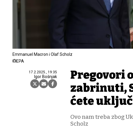
Emmanuel Macron i Olaf Scholz
EPA
Pregovori o
17.2.2025., 19:35
Igor Bošnjak
zabrinuti, 
ćete uklju
Ovo nam treba zbog Ukra
Scholz