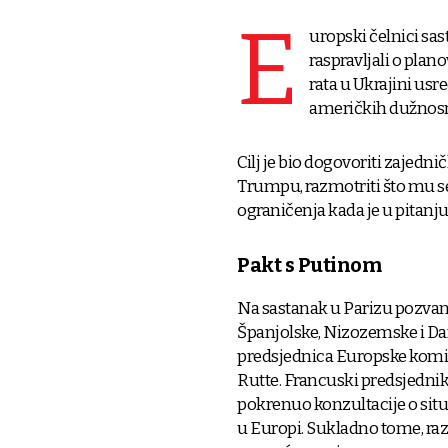
E
uropski čelnici sa
raspravljali o pl
rata u Ukrajini usre
američkih dužnosni
Cilj je bio dogovoriti zajedn
Trumpu, razmotriti što mu s
ograničenja kada je u pitanj
Pakt s Putinom
Na sastanak u Parizu pozvani s
Španjolske, Nizozemske i Dan
predsjednica Europske komis
Rutte. Francuski predsjedni
pokrenuo konzultacije o situa
u Europi. Sukladno tome, raz