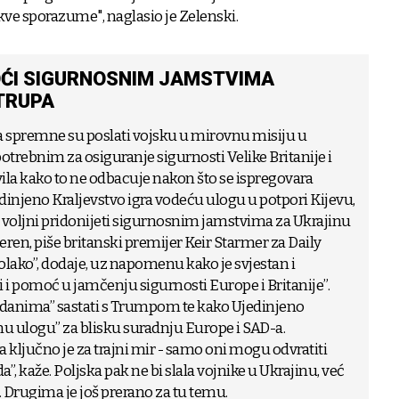
e sporazume", naglasio je Zelenski.
ĆI SIGURNOSNIM JAMSTVIMA
TRUPA
a spremne su poslati vojsku u mirovnu misiju u
otrebnim za osiguranje sigurnosti Velike Britanije i
vila kako to ne odbacuje nakon što se ispregovara
edinjeno Kraljevstvo igra vodeću ulogu u potpori Kijevu,
 voljni pridonijeti sigurnosnim jamstvima za Ukrajinu
teren, piše britanski premijer Keir Starmer za Daily
olako”, dodaje, uz napomenu kako je svjestan i
či i pomoć u jamčenju sigurnosti Europe i Britanije”.
im danima” sastati s Trumpom te kako Ujedinjeno
nu ulogu” za blisku suradnju Europe i SAD-a.
ključno je za trajni mir - samo oni mogu odvratiti
 kaže. Poljska pak ne bi slala vojnike u Ukrajinu, već
. Drugima je još prerano za tu temu.