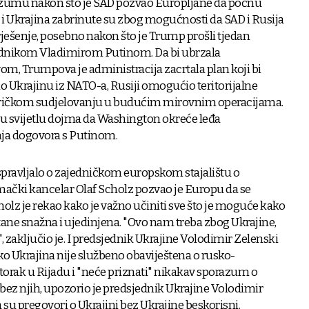
u nakon što je SAD pozvao Europljane da počnu
a i Ukrajina zabrinute su zbog mogućnosti da SAD i Rusija
rješenje, posebno nakon što je Trump prošli tjedan
ednikom Vladimirom Putinom. Da bi ubrzala
m, Trumpova je administracija zacrtala plan koji bi
 Ukrajinu iz NATO-a, Rusiji omogućio teritorijalne
meričkom sudjelovanju u budućim mirovnim operacijama.
 u svijetlu dojma da Washington okreće leđa
nja dogovora s Putinom.
spravljalo o zajedničkom europskom stajalištu o
čki kancelar Olaf Scholz pozvao je Europu da se
cholz je rekao kako je važno učiniti sve što je moguće kako
tane snažna i ujedinjena. "Ovo nam treba zbog Ukrajine,
", zaključio je. I predsjednik Ukrajine Volodimir Zelenski
ko Ukrajina nije službeno obaviještena o rusko-
rak u Rijadu i "neće priznati" nikakav sporazum o
bez njih, upozorio je predsjednik Ukrajine Volodimir
 su pregovori o Ukrajini bez Ukrajine beskorisni.