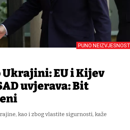
PUNO NEIZVJESNOST
 Ukrajini: EU i Kijev
SAD uvjerava: Bit
čeni
jine, kao i zbog vlastite sigurnosti, kaže