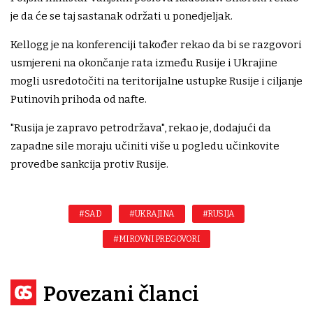
je da će se taj sastanak održati u ponedjeljak.
Kellogg je na konferenciji također rekao da bi se razgovori
usmjereni na okončanje rata između Rusije i Ukrajine
mogli usredotočiti na teritorijalne ustupke Rusije i ciljanje
Putinovih prihoda od nafte.
"Rusija je zapravo petrodržava", rekao je, dodajući da
zapadne sile moraju učiniti više u pogledu učinkovite
provedbe sankcija protiv Rusije.
#SAD
#UKRAJINA
#RUSIJA
#MIROVNI PREGOVORI
Povezani članci