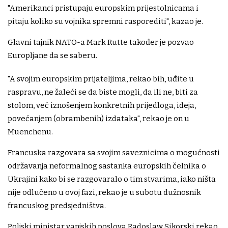
"Amerikanci pristupaju europskim prijestolnicama i
pitaju koliko su vojnika spremni rasporediti", kazao je.
Glavni tajnik NATO-a Mark Rutte također je pozvao
Europljane da se saberu.
"A svojim europskim prijateljima, rekao bih, uđite u
raspravu, ne žaleći se da biste mogli, da ili ne, biti za
stolom, već iznošenjem konkretnih prijedloga, ideja,
povećanjem (obrambenih) izdataka", rekao je on u
Muenchenu.
Francuska razgovara sa svojim saveznicima o mogućnosti
održavanja neformalnog sastanka europskih čelnika o
Ukrajini kako bi se razgovaralo o tim stvarima, iako ništa
nije odlučeno u ovoj fazi, rekao je u subotu dužnosnik
francuskog predsjedništva.
Poljski ministar vanjskih poslova Radoslaw Sikorski rekao