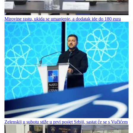
Mirovine rastu, ukida se umanjenje, a dodatak ide do 180 eura
Zelenskij u subotu stiže u prvi posjet Srbiji, sastat će se s Vučićem