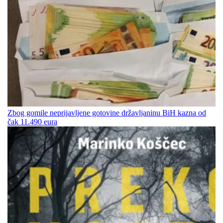
Zbog gomile neprijavljene gotovine državljaninu BiH kazna od
čak 11.490 eura