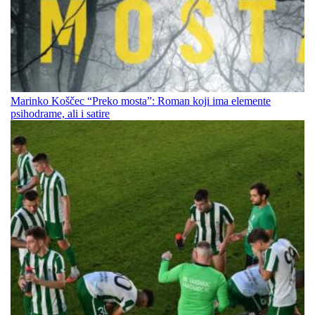
Marinko Koščec “Preko mosta”: Roman koji ima elemente
psihodrame, ali i satire