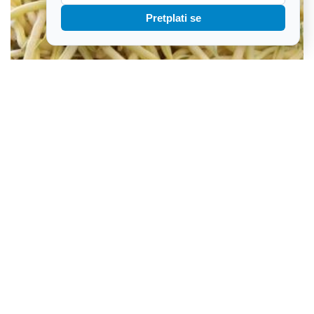
Pretplati se
FAO: Svijet se nalazi na pragu novog udara na cijene hrane