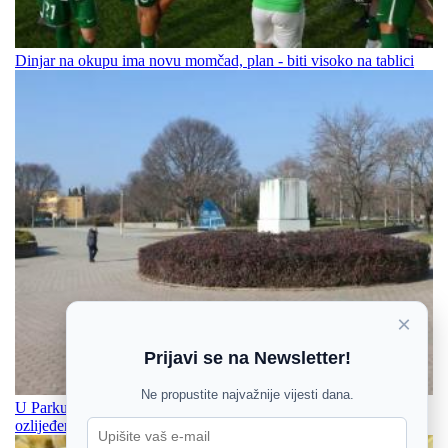
Dinjar na okupu ima novu momčad, plan - biti visoko na tablici
×
Prijavi se na Newsletter!
Ne propustite najvažnije vijesti dana.
U Parku kralja Držislava u Osijeku danas popodne pronađen
ozlijeđeni muškarac