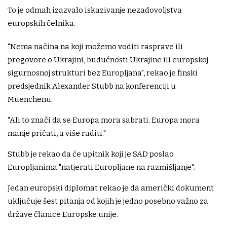
To je odmah izazvalo iskazivanje nezadovoljstva
europskih čelnika.
"Nema načina na koji možemo voditi rasprave ili
pregovore o Ukrajini, budućnosti Ukrajine ili europskoj
sigurnosnoj strukturi bez Europljana", rekao je finski
predsjednik Alexander Stubb na konferenciji u
Muenchenu.
"Ali to znači da se Europa mora sabrati. Europa mora
manje pričati, a više raditi."
Stubb je rekao da će upitnik koji je SAD poslao
Europljanima "natjerati Europljane na razmišljanje".
Jedan europski diplomat rekao je da američki dokument
uključuje šest pitanja od kojih je jedno posebno važno za
države članice Europske unije.