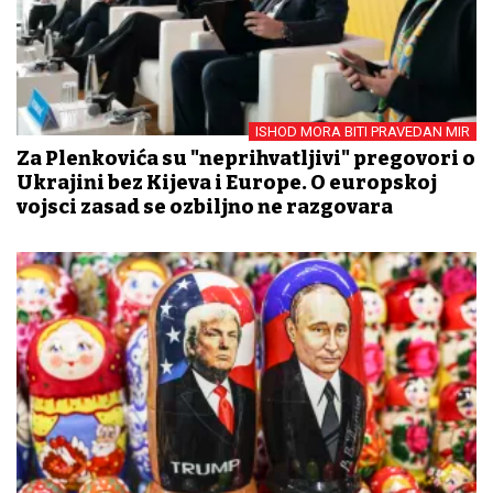
ISHOD MORA BITI PRAVEDAN MIR
Za Plenkovića su "neprihvatljivi" pregovori o
Ukrajini bez Kijeva i Europe. O europskoj
vojsci zasad se ozbiljno ne razgovara