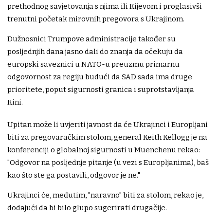
prethodnog savjetovanja s njima ili Kijevom i proglasivši
trenutni početak mirovnih pregovora s Ukrajinom.
Dužnosnici Trumpove administracije također su
posljednjih dana jasno dali do znanja da očekuju da
europski saveznici u NATO-u preuzmu primarnu
odgovornost za regiju budući da SAD sada ima druge
prioritete, poput sigurnosti granica i suprotstavljanja
Kini.
Upitan može li uvjeriti javnost da će Ukrajinci i Europljani
biti za pregovaračkim stolom, general Keith Kellogg je na
konferenciji o globalnoj sigurnosti u Muenchenu rekao:
"Odgovor na posljednje pitanje (u vezi s Europljanima), baš
kao što ste ga postavili, odgovor je ne."
Ukrajinci će, međutim, "naravno" biti za stolom, rekao je,
dodajući da bi bilo glupo sugerirati drugačije.