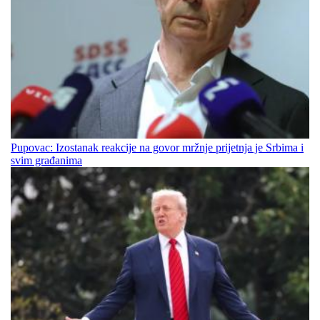
Pupovac: Izostanak reakcije na govor mržnje prijetnja je Srbima i
svim građanima