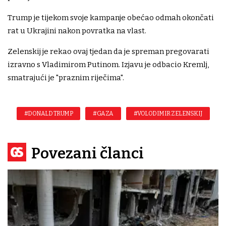
Trump je tijekom svoje kampanje obećao odmah okončati
rat u Ukrajini nakon povratka na vlast.
Zelenskij je rekao ovaj tjedan da je spreman pregovarati
izravno s Vladimirom Putinom. Izjavu je odbacio Kremlj,
smatrajući je "praznim riječima".
#DONALD TRUMP
#GAZA
#VOLODIMIR ZELENSKIJ
Povezani članci