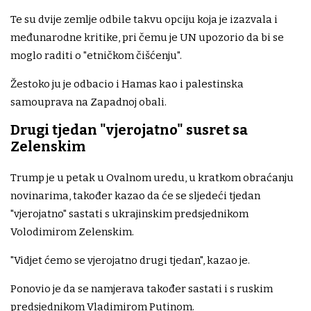
Te su dvije zemlje odbile takvu opciju koja je izazvala i
međunarodne kritike, pri čemu je UN upozorio da bi se
moglo raditi o "etničkom čišćenju".
Žestoko ju je odbacio i Hamas kao i palestinska
samouprava na Zapadnoj obali.
Drugi tjedan "vjerojatno" susret sa
Zelenskim
Trump je u petak u Ovalnom uredu, u kratkom obraćanju
novinarima, također kazao da će se sljedeći tjedan
"vjerojatno" sastati s ukrajinskim predsjednikom
Volodimirom Zelenskim.
"Vidjet ćemo se vjerojatno drugi tjedan", kazao je.
Ponovio je da se namjerava također sastati i s ruskim
predsjednikom Vladimirom Putinom.