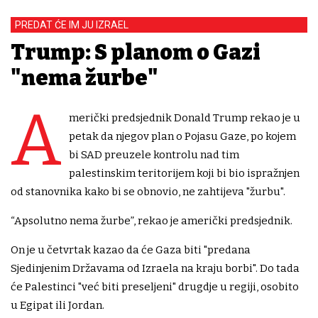
PREDAT ĆE IM JU IZRAEL
Trump: S planom o Gazi
"nema žurbe"
A
merički predsjednik Donald Trump rekao je u
petak da njegov plan o Pojasu Gaze, po kojem
bi SAD preuzele kontrolu nad tim
palestinskim teritorijem koji bi bio ispražnjen
od stanovnika kako bi se obnovio, ne zahtijeva "žurbu".
“Apsolutno nema žurbe”, rekao je američki predsjednik.
On je u četvrtak kazao da će Gaza biti "predana
Sjedinjenim Državama od Izraela na kraju borbi". Do tada
će Palestinci "već biti preseljeni" drugdje u regiji, osobito
u Egipat ili Jordan.