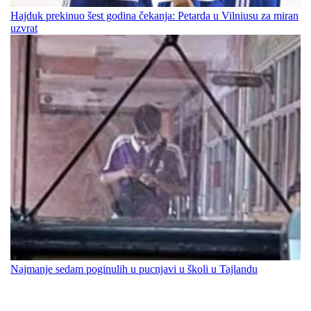
Hajduk prekinuo šest godina čekanja: Petarda u Vilniusu za miran
uzvrat
Najmanje sedam poginulih u pucnjavi u školi u Tajlandu