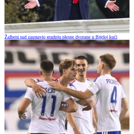
Žalbeni sud zaustavio gradnju plesne dvorane u Bijeloj kući