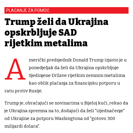
PLAĆANJE ZA POMOĆ
Trump želi da Ukrajina
opskrbljuje SAD
rijetkim metalima
A
merički predsjednik Donald Trump izjavio je u
ponedjeljak da želi da Ukrajina opskrbljuje
Sjedinjene Države rijetkim zemnim metalima
kao oblik plaćanja za financijsku potporu u
ratu protiv Rusije.
Trump je, obraćajući se novinarima u Bijeloj kući, rekao da
je Ukrajina spremna na to, dodajući da želi "izjednačenje"
od Ukrajine za potporu Washingtona od "gotovo 300
milijardi dolara".