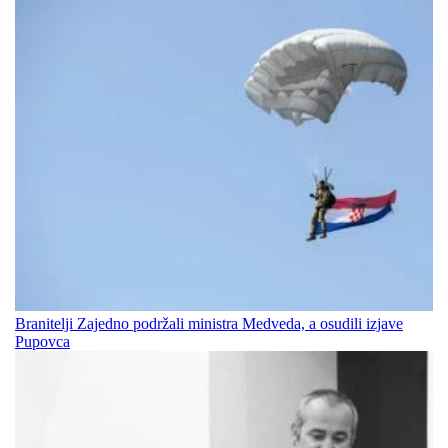
Branitelji Zajedno podržali ministra Medveda, a osudili izjave
Pupovca