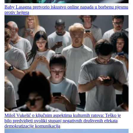
Baby Lasagna pretvorio iskustvo online napada u borbenu pjesmu
protiv hejtera
Miloš Vukelić o ključnim aspektima kulturnih ratova: Teško je
bilo predvidjeti ovoliki stupanj negativnih društvenih efekata
demokratizacije komunikacija