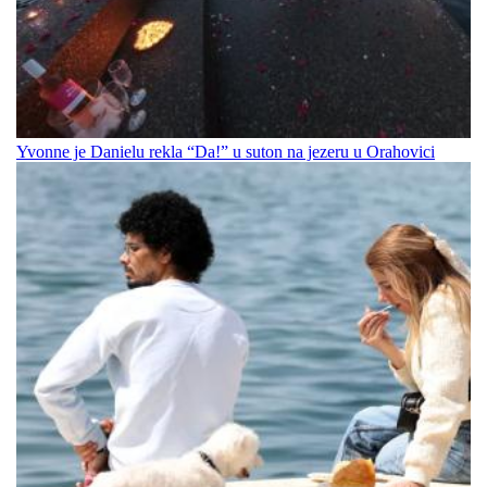
Yvonne je Danielu rekla “Da!” u suton na jezeru u Orahovici