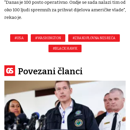
"Danas je 100 posto operativno. Ondje se sada nalazi tim od
oko 100 ljudi spremnih za prihvat dijelova američke vlade",
rekao je.
#USA
#WASHINGTON
#ZRAKOPLOVNA NESREĆA
#BLACK HAWK
Povezani članci