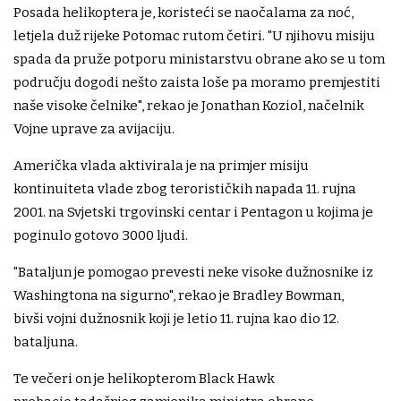
Posada helikoptera je, koristeći se naočalama za noć,
letjela duž rijeke Potomac rutom četiri. "U njihovu misiju
spada da pruže potporu ministarstvu obrane ako se u tom
području dogodi nešto zaista loše pa moramo premjestiti
naše visoke čelnike", rekao je Jonathan Koziol, načelnik
Vojne uprave za avijaciju.
Američka vlada aktivirala je na primjer misiju
kontinuiteta vlade zbog terorističkih napada 11. rujna
2001. na Svjetski trgovinski centar i Pentagon u kojima je
poginulo gotovo 3000 ljudi.
"Bataljun je pomogao prevesti neke visoke dužnosnike iz
Washingtona na sigurno", rekao je Bradley Bowman,
bivši vojni dužnosnik koji je letio 11. rujna kao dio 12.
bataljuna.
Te večeri on je helikopterom Black Hawk