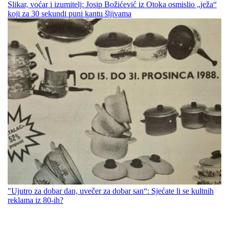
Slikar, voćar i izumitelj: Josip Božićević iz Otoka osmislio „ježa“
koji za 30 sekundi puni kantu šljivama
"Ujutro za dobar dan, uvečer za dobar san“: Sjećate li se kultnih
reklama iz 80-ih?