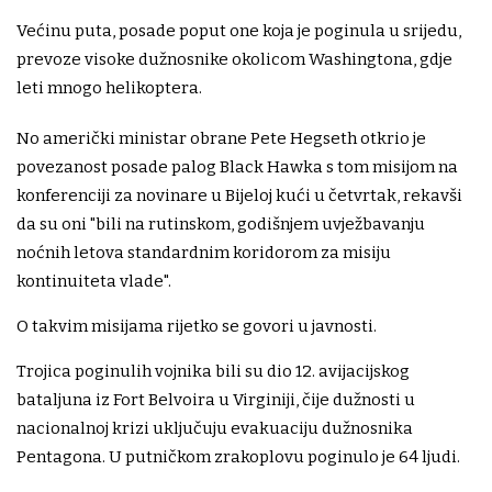
Većinu puta, posade poput one koja je poginula u srijedu,
prevoze visoke dužnosnike okolicom Washingtona, gdje
leti mnogo helikoptera.
No američki ministar obrane Pete Hegseth otkrio je
povezanost posade palog Black Hawka s tom misijom na
konferenciji za novinare u Bijeloj kući u četvrtak, rekavši
da su oni "bili na rutinskom, godišnjem uvježbavanju
noćnih letova standardnim koridorom za misiju
kontinuiteta vlade".
O takvim misijama rijetko se govori u javnosti.
Trojica poginulih vojnika bili su dio 12. avijacijskog
bataljuna iz Fort Belvoira u Virginiji, čije dužnosti u
nacionalnoj krizi uključuju evakuaciju dužnosnika
Pentagona. U putničkom zrakoplovu poginulo je 64 ljudi.