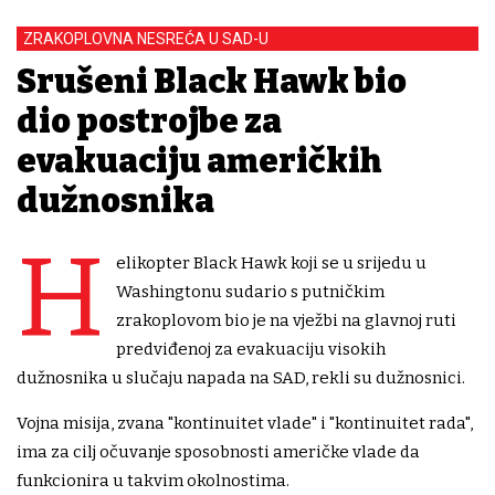
ZRAKOPLOVNA NESREĆA U SAD-U
Srušeni Black Hawk bio
dio postrojbe za
evakuaciju američkih
dužnosnika
H
elikopter Black Hawk koji se u srijedu u
Washingtonu sudario s putničkim
zrakoplovom bio je na vježbi na glavnoj ruti
predviđenoj za evakuaciju visokih
dužnosnika u slučaju napada na SAD, rekli su dužnosnici.
Vojna misija, zvana "kontinuitet vlade" i "kontinuitet rada",
ima za cilj očuvanje sposobnosti američke vlade da
funkcionira u takvim okolnostima.