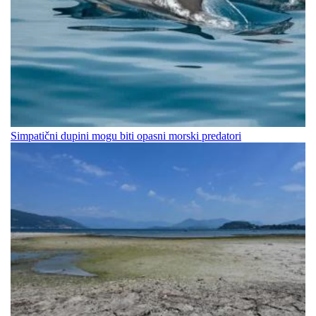
Simpatični dupini mogu biti opasni morski predatori