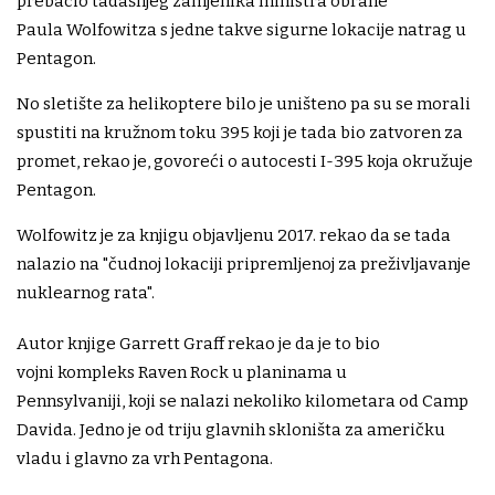
prebacio tadašnjeg zamjenika ministra obrane
Paula Wolfowitza s jedne takve sigurne lokacije natrag u
Pentagon.
No sletište za helikoptere bilo je uništeno pa su se morali
spustiti na kružnom toku 395 koji je tada bio zatvoren za
promet, rekao je, govoreći o autocesti I-395 koja okružuje
Pentagon.
Wolfowitz je za knjigu objavljenu 2017. rekao da se tada
nalazio na "čudnoj lokaciji pripremljenoj za preživljavanje
nuklearnog rata".
Autor knjige Garrett Graff rekao je da je to bio
vojni kompleks Raven Rock u planinama u
Pennsylvaniji, koji se nalazi nekoliko kilometara od Camp
Davida. Jedno je od triju glavnih skloništa za američku
vladu i glavno za vrh Pentagona.