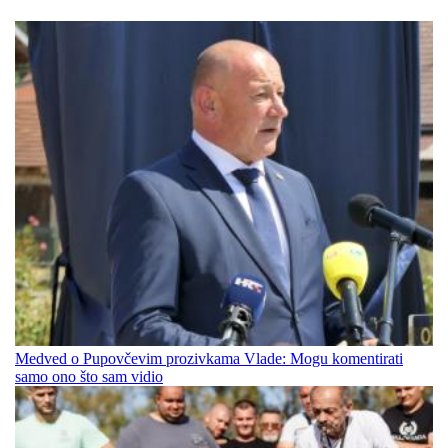
Medved o Pupovčevim prozivkama Vlade: Mogu komentirati
samo ono što sam vidio