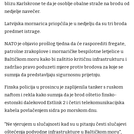
blizu Karlskrone te da je osoblje obalne straže na brodu od
nedjelje navečer.
Latvijska mornarica priopćila je u nedjelju da su tri broda
predmet istrage.
NATO je objavio prošlog tjedna da će rasporediti fregate,
patrolne zrakoplove i mornaričke bespilotne letjelice u
Baltičkom moru kako bi zaštitio kritičnu infrastrukturu i
zadržao pravo poduzeti mjere protiv brodova za koje se
sumnja da predstavljaju sigurnosnu prijetnju.
Finska policija u prosincu je zaplijenila tanker s ruskom
naftom i rekla kako sumnja da je brod oštetio finsko-
estonski dalekovod Estlink 2 i četiri telekomunikacijska
kabela povlačenjem sidra po morskom dnu.
"Ne vjerujem u slučajnosti kad su u pitanju česti slučajevi
oštećenja podvodne infrastrukture u Baltičkom moru",