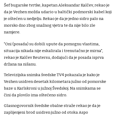
Šef bugarske tvrtke, kapetan Aleksandar Kalčev, rekao je
da je Vezhen možda udario u baltički podmorski kabel koji
je oštećen u nedjelju. Rekao je da je jedno sidro palo na
morsko dno zbog snažnog vjetra te da nije bilo zle
namjere.
"Oni (posada) su dobili upute da pomognu vlastima,
situacija nikada nije eskalirala i trenutačno je mirna",
rekao je Kalčev Reutersu, dodajući da je posada isprva
držana na nišanu.
Televizijska snimka švedske TV4 pokazala je kako je
Vezhen usidren desetak kilometara južno od pomorske
baze u Karlskroni u južnoj Švedskoj. Na snimkama se
čini da plovilo ima oštećeno sidro.
Glasnogovornik švedske obalne straže rekao je da je
zaplijenjeni brod usidren južno od otoka Aspo