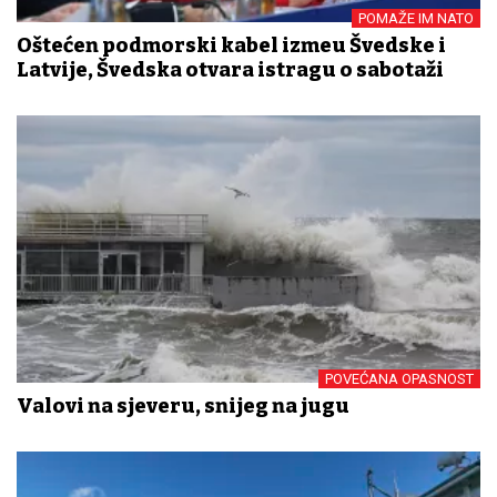
POMAŽE IM NATO
Oštećen podmorski kabel između Švedske i
Latvije, Švedska otvara istragu o sabotaži
POVEĆANA OPASNOST
Valovi na sjeveru, snijeg na jugu