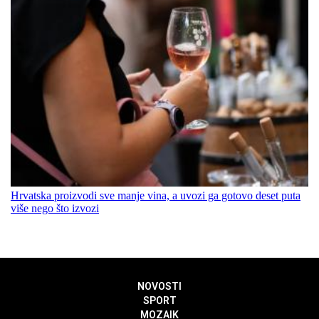
Hrvatska proizvodi sve manje vina, a uvozi ga gotovo deset puta
više nego što izvozi
NOVOSTI
SPORT
MOZAIK