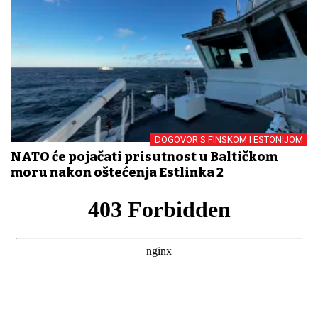
DOGOVOR S FINSKOM I ESTONIJOM
NATO će pojačati prisutnost u Baltičkom
moru nakon oštećenja Estlinka 2