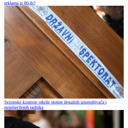
reklama iz 80-ih?
Sezonske kontrole otkrile stotine ilegalnih iznajmljivača i
neprijavljenih radnika