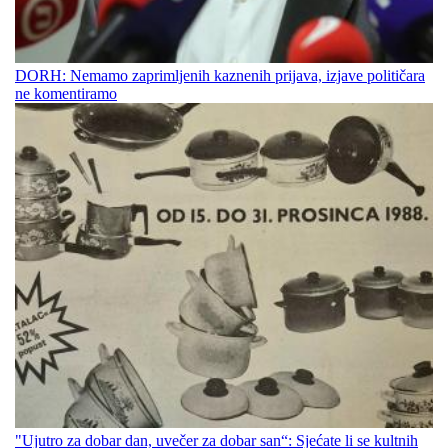
DORH: Nemamo zaprimljenih kaznenih prijava, izjave političara
ne komentiramo
"Ujutro za dobar dan, uvečer za dobar san“: Sjećate li se kultnih