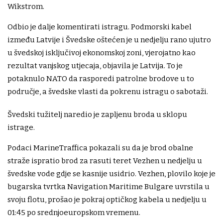
Wikstrom.
Odbio je dalje komentirati istragu. Podmorski kabel
između Latvije i Švedske oštećen je u nedjelju rano ujutro
u švedskoj isključivoj ekonomskoj zoni, vjerojatno kao
rezultat vanjskog utjecaja, objavila je Latvija. To je
potaknulo NATO da rasporedi patrolne brodove u to
područje, a švedske vlasti da pokrenu istragu o sabotaži.
Švedski tužitelj naredio je zapljenu broda u sklopu
istrage.
Podaci MarineTraffica pokazali su da je brod obalne
straže ispratio brod za rasuti teret Vezhen u nedjelju u
švedske vode gdje se kasnije usidrio. Vezhen, plovilo koje je
bugarska tvrtka Navigation Maritime Bulgare uvrstila u
svoju flotu, prošao je pokraj optičkog kabela u nedjelju u
01:45 po srednjoeuropskom vremenu.