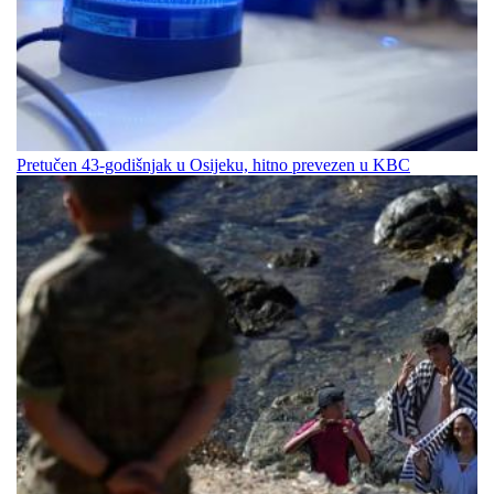
Pretučen 43-godišnjak u Osijeku, hitno prevezen u KBC