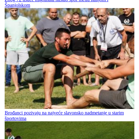
Španjolskom
Brođanci pozivaju na najveće slavonsko nadmetanje u starim
športovima