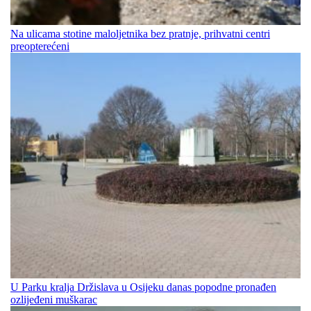
Na ulicama stotine maloljetnika bez pratnje, prihvatni centri
preopterećeni
U Parku kralja Držislava u Osijeku danas popodne pronađen
ozlijeđeni muškarac