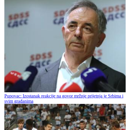
Pupovac: Izostanak reakcije na govor mržnje prijetnja je Srbima i
svim građanima