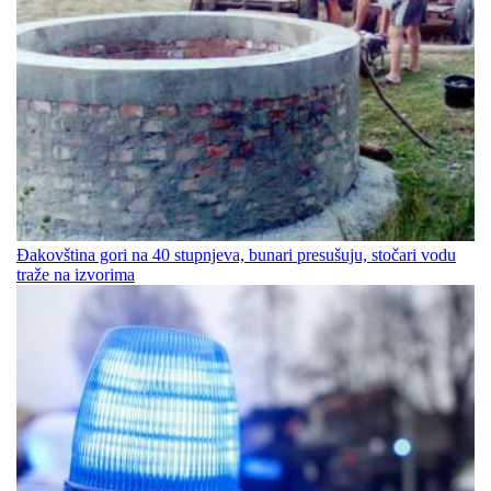
Đakovština gori na 40 stupnjeva, bunari presušuju, stočari vodu
traže na izvorima