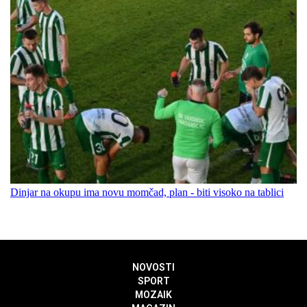
Dinjar na okupu ima novu momčad, plan - biti visoko na tablici
NOVOSTI
SPORT
MOZAIK