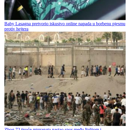
Baby Lasagna pretvorio iskustvo online napada u borbenu pjesmu
protiv hejtera
Zbog 72 tisuće migranata nastao spor među Italijom i