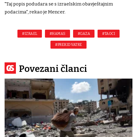
"Taj popis podudara se s izraelskim obavještajnim
podacima", rekao je Mencer.
#IZRAEL
#HAMAS
#GAZA
#TAOCI
#PREKID VATRE
Povezani članci