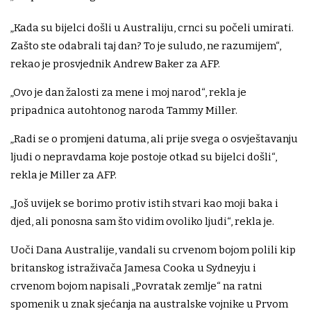
„Kada su bijelci došli u Australiju, crnci su počeli umirati.
Zašto ste odabrali taj dan? To je suludo, ne razumijem“,
rekao je prosvjednik Andrew Baker za AFP.
„Ovo je dan žalosti za mene i moj narod“, rekla je
pripadnica autohtonog naroda Tammy Miller.
„Radi se o promjeni datuma, ali prije svega o osvještavanju
ljudi o nepravdama koje postoje otkad su bijelci došli“,
rekla je Miller za AFP.
„Još uvijek se borimo protiv istih stvari kao moji baka i
djed, ali ponosna sam što vidim ovoliko ljudi“, rekla je.
Uoči Dana Australije, vandali su crvenom bojom polili kip
britanskog istraživača Jamesa Cooka u Sydneyju i
crvenom bojom napisali „Povratak zemlje“ na ratni
spomenik u znak sjećanja na australske vojnike u Prvom