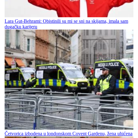
Lara Gut-Behrami: Obistinili su mi se sni na skijama, imala sam
dugačku karijeru
Četvorica izbodena u londonskom Covent Gardenu, žena uhićena