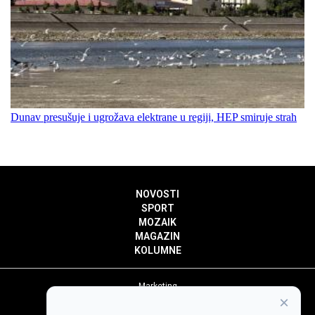
Dunav presušuje i ugrožava elektrane u regiji, HEP smiruje strah
NOVOSTI
SPORT
MOZAIK
MAGAZIN
KOLUMNE
Marketing
×
Politika privatnosti
Politika kolačića