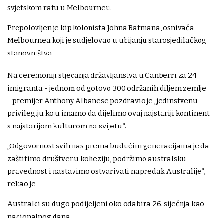
svjetskom ratu u Melbourneu.
Prepolovljen je kip kolonista Johna Batmana, osnivača
Melbournea koji je sudjelovao u ubijanju starosjedilačkog
stanovništva.
Na ceremoniji stjecanja državljanstva u Canberri za 24
imigranta - jednom od gotovo 300 održanih diljem zemlje
- premijer Anthony Albanese pozdravio je „jedinstvenu
privilegiju koju imamo da dijelimo ovaj najstariji kontinent
s najstarijom kulturom na svijetu“.
„Odgovornost svih nas prema budućim generacijama je da
zaštitimo društvenu koheziju, podržimo australsku
pravednost i nastavimo ostvarivati napredak Australije“,
rekao je.
Australci su dugo podijeljeni oko odabira 26. siječnja kao
nacionalnog dana.