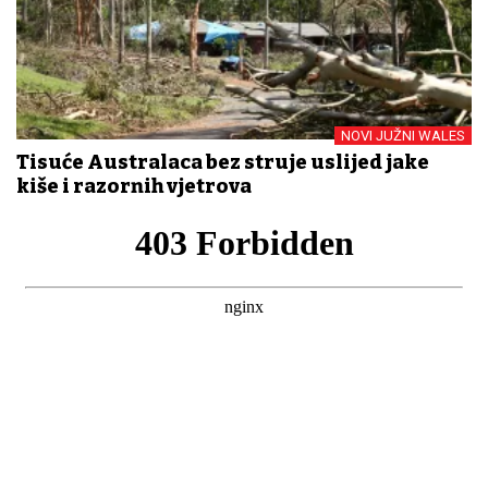
NOVI JUŽNI WALES
Tisuće Australaca bez struje uslijed jake
kiše i razornih vjetrova