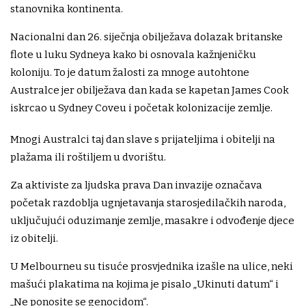
stanovnika kontinenta.
Nacionalni dan 26. siječnja obilježava dolazak britanske
flote u luku Sydneya kako bi osnovala kažnjeničku
koloniju. To je datum žalosti za mnoge autohtone
Australce jer obilježava dan kada se kapetan James Cook
iskrcao u Sydney Coveu i početak kolonizacije zemlje.
Mnogi Australci taj dan slave s prijateljima i obitelji na
plažama ili roštiljem u dvorištu.
Za aktiviste za ljudska prava Dan invazije označava
početak razdoblja ugnjetavanja starosjedilačkih naroda,
uključujući oduzimanje zemlje, masakre i odvođenje djece
iz obitelji.
U Melbourneu su tisuće prosvjednika izašle na ulice, neki
mašući plakatima na kojima je pisalo „Ukinuti datum“ i
„Ne ponosite se genocidom“.