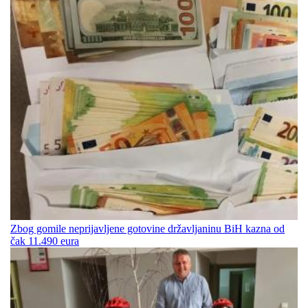
Zbog gomile neprijavljene gotovine državljaninu BiH kazna od
čak 11.490 eura