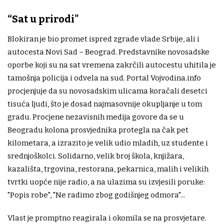
“Sat u prirodi"
Blokiran je bio promet ispred zgrade vlade Srbije, ali i
autocesta Novi Sad – Beograd. Predstavnike novosadske
oporbe koji su na sat vremena zakrčili autocestu uhitila je
tamošnja policija i odvela na sud. Portal Vojvodina.info
procjenjuje da su novosadskim ulicama koračali desetci
tisuća ljudi, što je dosad najmasovnije okupljanje u tom
gradu. Procjene nezavisnih medija govore da se u
Beogradu kolona prosvjednika protegla na čak pet
kilometara, a izrazito je velik udio mladih, uz studente i
srednjoškolci. Solidarno, velik broj škola, knjižara,
kazališta, trgovina, restorana, pekarnica, malih i velikih
tvrtki uopće nije radio, a na ulazima su izvjesili poruke:
"Popis robe", "Ne radimo zbog godišnjeg odmora"...
Vlast je promptno reagirala i okomila se na prosvjetare.