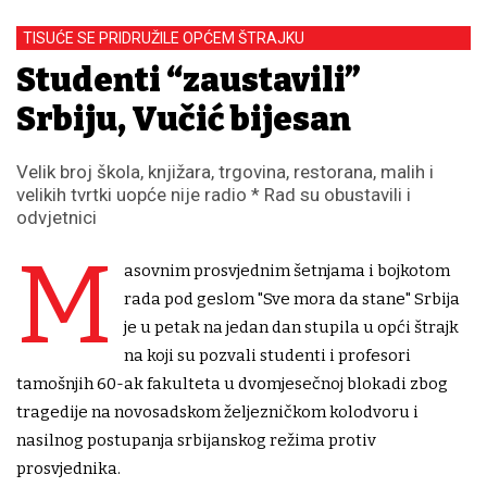
TISUĆE SE PRIDRUŽILE OPĆEM ŠTRAJKU
Studenti “zaustavili”
Srbiju, Vučić bijesan
Velik broj škola, knjižara, trgovina, restorana, malih i
velikih tvrtki uopće nije radio * Rad su obustavili i
odvjetnici
M
asovnim prosvjednim šetnjama i bojkotom
rada pod geslom "Sve mora da stane" Srbija
je u petak na jedan dan stupila u opći štrajk
na koji su pozvali studenti i profesori
tamošnjih 60-ak fakulteta u dvomjesečnoj blokadi zbog
tragedije na novosadskom željezničkom kolodvoru i
nasilnog postupanja srbijanskog režima protiv
prosvjednika.