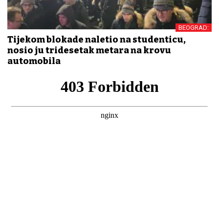
BEOGRAD:
Tijekom blokade naletio na studenticu,
nosio ju tridesetak metara na krovu
automobila