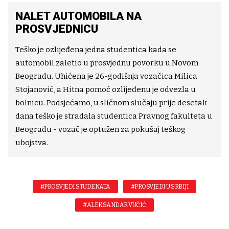
NALET AUTOMOBILA NA
PROSVJEDNICU
Teško je ozlijeđena jedna studentica kada se
automobil zaletio u prosvjednu povorku u Novom
Beogradu. Uhićena je 26-godišnja vozačica Milica
Stojanović, a Hitna pomoć ozlijeđenu je odvezla u
bolnicu. Podsjećamo, u sličnom slučaju prije desetak
dana teško je stradala studentica Pravnog fakulteta u
Beogradu - vozač je optužen za pokušaj teškog
ubojstva.
#PROSVJEDI STUDENATA
#PROSVJEDI U SRBIJI
#ALEKSANDAR VUČIĆ