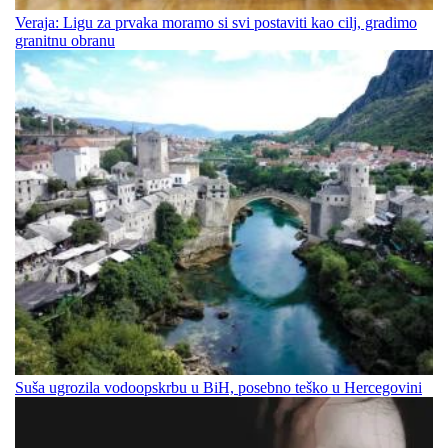
Veraja: Ligu za prvaka moramo si svi postaviti kao cilj, gradimo
granitnu obranu
Suša ugrozila vodoopskrbu u BiH, posebno teško u Hercegovini