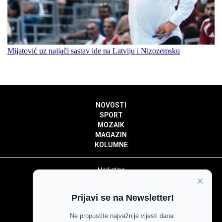
Mijatović uz najjači sastav ide na Latviju i Nizozemsku
NOVOSTI
SPORT
MOZAIK
MAGAZIN
KOLUMNE
Marketing
×
Politika privatnosti
Politika kolačića
Prijavi se na Newsletter!
Impressum
Pravila prenošenja sadržaja
Ne propustite najvažnije vijesti dana.
Pravila komentiranja