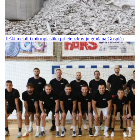
Teški metali i mikroplastika prijete zdravlju građana Gospića