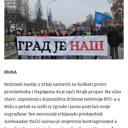
HINA
Režimski mediji u Srbiji nastavili su huškati protiv
prosvjednika i tlapnjama da je opći štrajk propao. Na užas
vlasti, zaposlenici dopisništva državne televizije RTS-a u
Nišu u petak su izišli iz zgrade i javno podržali svoje
sugrađane. Sve nervozniji srbijanski predsjednik
Aleksandar Vučić sazvao je svojevrsni kontraprosvjed u