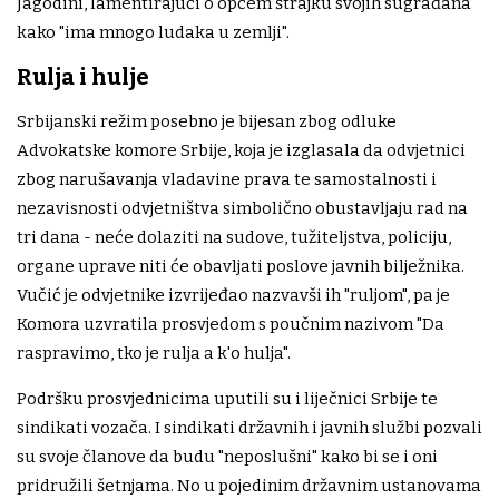
Jagodini, lamentirajući o općem štrajku svojih sugrađana
kako "ima mnogo ludaka u zemlji".
Rulja i hulje
Srbijanski režim posebno je bijesan zbog odluke
Advokatske komore Srbije, koja je izglasala da odvjetnici
zbog narušavanja vladavine prava te samostalnosti i
nezavisnosti odvjetništva simbolično obustavljaju rad na
tri dana - neće dolaziti na sudove, tužiteljstva, policiju,
organe uprave niti će obavljati poslove javnih bilježnika.
Vučić je odvjetnike izvrijeđao nazvavši ih "ruljom", pa je
Komora uzvratila prosvjedom s poučnim nazivom "Da
raspravimo, tko je rulja a k'o hulja".
Podršku prosvjednicima uputili su i liječnici Srbije te
sindikati vozača. I sindikati državnih i javnih službi pozvali
su svoje članove da budu "neposlušni" kako bi se i oni
pridružili šetnjama. No u pojedinim državnim ustanovama