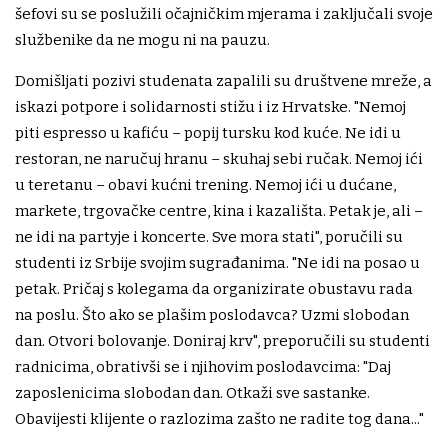
šefovi su se poslužili očajničkim mjerama i zaključali svoje
službenike da ne mogu ni na pauzu.
Domišljati pozivi studenata zapalili su društvene mreže, a
iskazi potpore i solidarnosti stižu i iz Hrvatske. "Nemoj
piti espresso u kafiću – popij tursku kod kuće. Ne idi u
restoran, ne naručuj hranu – skuhaj sebi ručak. Nemoj ići
u teretanu – obavi kućni trening. Nemoj ići u dućane,
markete, trgovačke centre, kina i kazališta. Petak je, ali –
ne idi na partyje i koncerte. Sve mora stati", poručili su
studenti iz Srbije svojim sugrađanima. "Ne idi na posao u
petak. Pričaj s kolegama da organizirate obustavu rada
na poslu. Što ako se plašim poslodavca? Uzmi slobodan
dan. Otvori bolovanje. Doniraj krv", preporučili su studenti
radnicima, obrativši se i njihovim poslodavcima: "Daj
zaposlenicima slobodan dan. Otkaži sve sastanke.
Obavijesti klijente o razlozima zašto ne radite tog dana..."