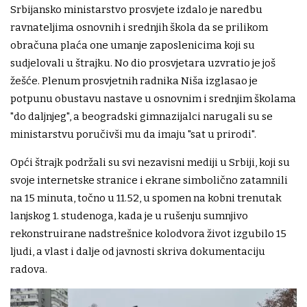
Srbijansko ministarstvo prosvjete izdalo je naredbu
ravnateljima osnovnih i srednjih škola da se prilikom
obračuna plaća one umanje zaposlenicima koji su
sudjelovali u štrajku. No dio prosvjetara uzvratio je još
žešće. Plenum prosvjetnih radnika Niša izglasao je
potpunu obustavu nastave u osnovnim i srednjim školama
"do daljnjeg", a beogradski gimnazijalci narugali su se
ministarstvu poručivši mu da imaju "sat u prirodi".
Opći štrajk podržali su svi nezavisni mediji u Srbiji, koji su
svoje internetske stranice i ekrane simbolično zatamnili
na 15 minuta, točno u 11.52, u spomen na kobni trenutak
lanjskog 1. studenoga, kada je u rušenju sumnjivo
rekonstruirane nadstrešnice kolodvora život izgubilo 15
ljudi, a vlast i dalje od javnosti skriva dokumentaciju
radova.