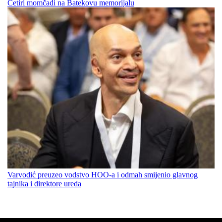
Četiri momčadi na Batekovu memorijalu
Varvodić preuzeo vodstvo HOO-a i odmah smijenio glavnog
tajnika i direktore ureda