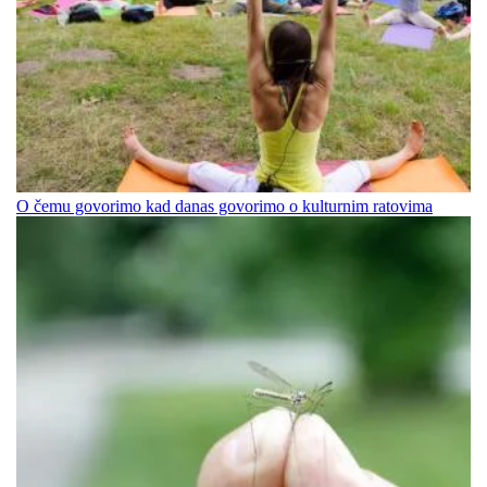
O čemu govorimo kad danas govorimo o kulturnim ratovima