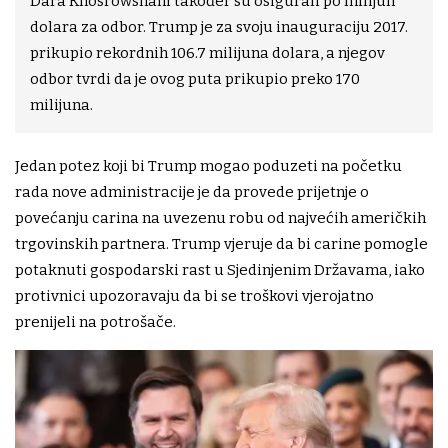
Dara Khosrowshahi također su osigurali po milijun
dolara za odbor. Trump je za svoju inauguraciju 2017.
prikupio rekordnih 106.7 milijuna dolara, a njegov
odbor tvrdi da je ovog puta prikupio preko 170
milijuna.
Jedan potez koji bi Trump mogao poduzeti na početku
rada nove administracije je da provede prijetnje o
povećanju carina na uvezenu robu od najvećih američkih
trgovinskih partnera. Trump vjeruje da bi carine pomogle
potaknuti gospodarski rast u Sjedinjenim Državama, iako
protivnici upozoravaju da bi se troškovi vjerojatno
prenijeli na potrošače.