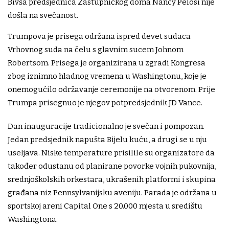
Bivša predsjednica Zastupničkog doma Nancy Pelosi nije
došla na svečanost.
Trumpova je prisega održana ispred devet sudaca
Vrhovnog suda na čelu s glavnim sucem Johnom
Robertsom. Prisega je organizirana u zgradi Kongresa
zbog iznimno hladnog vremena u Washingtonu, koje je
onemogućilo održavanje ceremonije na otvorenom. Prije
Trumpa prisegnuo je njegov potpredsjednik JD Vance.
Dan inauguracije tradicionalno je svečan i pompozan.
Jedan predsjednik napušta Bijelu kuću, a drugi se u nju
useljava. Niske temperature prisilile su organizatore da
također odustanu od planirane povorke vojnih pukovnija,
srednjoškolskih orkestara, ukrašenih platformi i skupina
građana niz Pennsylvanijsku aveniju. Parada je održana u
sportskoj areni Capital One s 20.000 mjesta u središtu
Washingtona.