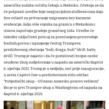
američka sudska ročišta čekaju u Meksiku. Očekuje se da
će potpisati uredbe koje imigracijskim službenicima daju
šire ovlasti za pritvaranje migranata bez kaznene
evidencije, šalju više vojnika na granicu s Meksikom i
iznova započinju gradnju graničnog zida. Uredbe će
također uključivati poticaj za povećanjem proizvodnje
fosilnih goriva i ispunjenje čestog Trumpova
predizbornog obećanja "buši, draga, buši" (drill, baby,
drill). Trump je najavio i da će pomilovati brojne osobe
osuđene zbog sudjelovanja u napadu na američki Kapitol
6. siječnja 2021. Trump je u nedjelju, noć prije inauguracije,
u areni Capitol One u predizbornom stilu održao
"Pobjednički skup - Učinimo Ameriku ponovo velikom".
Bio je to prvi Trumpov skup u Washingtonu od napada na
Kapitol 6. siječnja 2021.