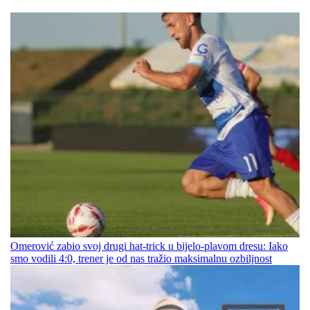
Omerović zabio svoj drugi hat-trick u bijelo-plavom dresu: Iako
smo vodili 4:0, trener je od nas tražio maksimalnu ozbiljnost