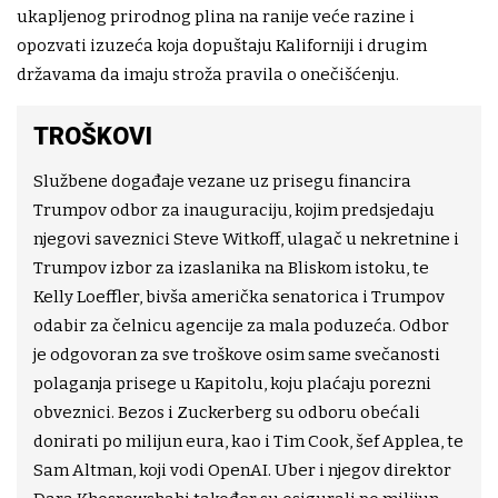
ukapljenog prirodnog plina na ranije veće razine i
opozvati izuzeća koja dopuštaju Kaliforniji i drugim
državama da imaju stroža pravila o onečišćenju.
TROŠKOVI
Službene događaje vezane uz prisegu financira
Trumpov odbor za inauguraciju, kojim predsjedaju
njegovi saveznici Steve Witkoff, ulagač u nekretnine i
Trumpov izbor za izaslanika na Bliskom istoku, te
Kelly Loeffler, bivša američka senatorica i Trumpov
odabir za čelnicu agencije za mala poduzeća. Odbor
je odgovoran za sve troškove osim same svečanosti
polaganja prisege u Kapitolu, koju plaćaju porezni
obveznici. Bezos i Zuckerberg su odboru obećali
donirati po milijun eura, kao i Tim Cook, šef Applea, te
Sam Altman, koji vodi OpenAI. Uber i njegov direktor