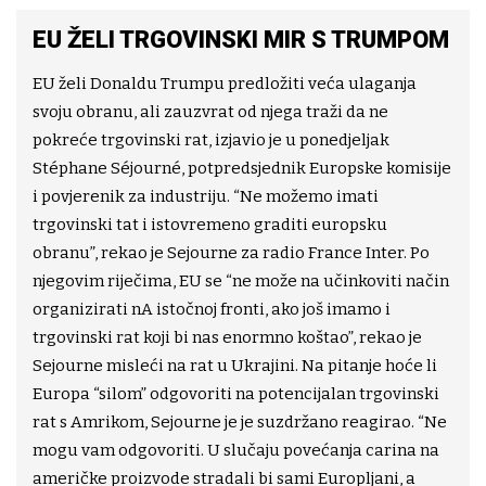
EU ŽELI TRGOVINSKI MIR S TRUMPOM
EU želi Donaldu Trumpu predložiti veća ulaganja
svoju obranu, ali zauzvrat od njega traži da ne
pokreće trgovinski rat, izjavio je u ponedjeljak
Stéphane Séjourné, potpredsjednik Europske komisije
i povjerenik za industriju. “Ne možemo imati
trgovinski tat i istovremeno graditi europsku
obranu”, rekao je Sejourne za radio France Inter. Po
njegovim riječima, EU se “ne može na učinkoviti način
organizirati nA istočnoj fronti, ako još imamo i
trgovinski rat koji bi nas enormno koštao”, rekao je
Sejourne misleći na rat u Ukrajini. Na pitanje hoće li
Europa “silom” odgovoriti na potencijalan trgovinski
rat s Amrikom, Sejourne je je suzdržano reagirao. “Ne
mogu vam odgovoriti. U slučaju povećanja carina na
američke proizvode stradali bi sami Europljani, a