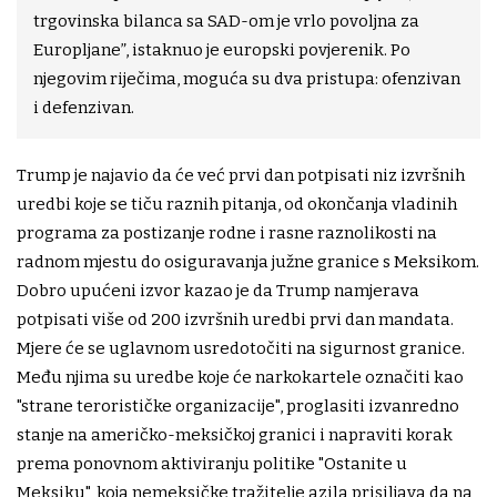
trgovinska bilanca sa SAD-om je vrlo povoljna za
Europljane”, istaknuo je europski povjerenik. Po
njegovim riječima, moguća su dva pristupa: ofenzivan
i defenzivan.
Trump je najavio da će već prvi dan potpisati niz izvršnih
uredbi koje se tiču raznih pitanja, od okončanja vladinih
programa za postizanje rodne i rasne raznolikosti na
radnom mjestu do osiguravanja južne granice s Meksikom.
Dobro upućeni izvor kazao je da Trump namjerava
potpisati više od 200 izvršnih uredbi prvi dan mandata.
Mjere će se uglavnom usredotočiti na sigurnost granice.
Među njima su uredbe koje će narkokartele označiti kao
"strane terorističke organizacije", proglasiti izvanredno
stanje na američko-meksičkoj granici i napraviti korak
prema ponovnom aktiviranju politike "Ostanite u
Meksiku", koja nemeksičke tražitelje azila prisiljava da na