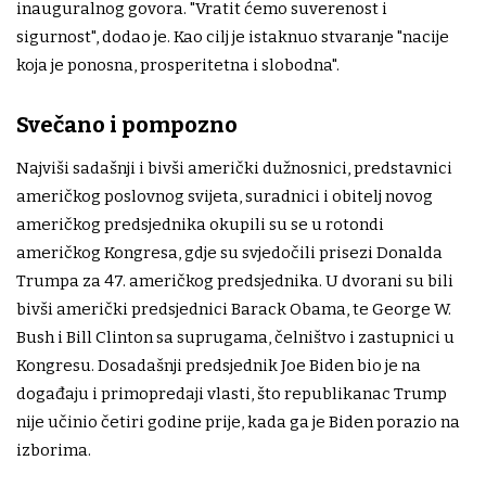
inauguralnog govora. "Vratit ćemo suverenost i
sigurnost", dodao je. Kao cilj je istaknuo stvaranje "nacije
koja je ponosna, prosperitetna i slobodna".
Svečano i pompozno
Najviši sadašnji i bivši američki dužnosnici, predstavnici
američkog poslovnog svijeta, suradnici i obitelj novog
američkog predsjednika okupili su se u rotondi
američkog Kongresa, gdje su svjedočili prisezi Donalda
Trumpa za 47. američkog predsjednika. U dvorani su bili
bivši američki predsjednici Barack Obama, te George W.
Bush i Bill Clinton sa suprugama, čelništvo i zastupnici u
Kongresu. Dosadašnji predsjednik Joe Biden bio je na
događaju i primopredaji vlasti, što republikanac Trump
nije učinio četiri godine prije, kada ga je Biden porazio na
izborima.