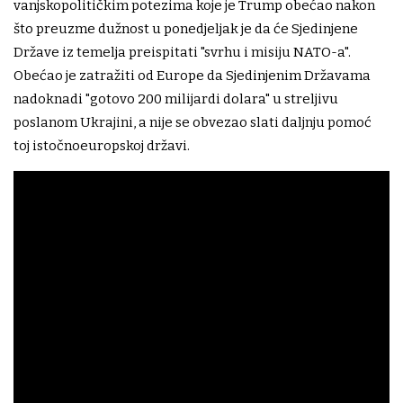
vanjskopolitičkim potezima koje je Trump obećao nakon
što preuzme dužnost u ponedjeljak je da će Sjedinjene
Države iz temelja preispitati "svrhu i misiju NATO-a".
Obećao je zatražiti od Europe da Sjedinjenim Državama
nadoknadi "gotovo 200 milijardi dolara" u streljivu
poslanom Ukrajini, a nije se obvezao slati daljnju pomoć
toj istočnoeuropskoj državi.