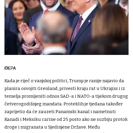
EPA
Kada je riječ o vanjskoj politici, Trump je ranije najavio da
planira osvojiti Grenland, privesti kraju rat u Ukrajini i iz
temelja promijeniti odnos SAD-a i NATO-a tijekom drugog
četverogodišnjeg mandata. Proteklih je tjedana također
zaprijetio da će zauzeti Panamski kanal i nametnuti
Kanadi i Meksiku carine od 25 posto ako ne suzbiju protok
droge i migranata u Sjedinjene Države. Među