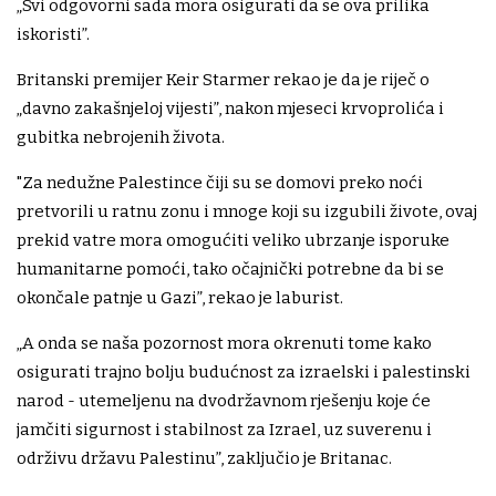
„Svi odgovorni sada mora osigurati da se ova prilika
iskoristi”.
Britanski premijer Keir Starmer rekao je da je riječ o
„davno zakašnjeloj vijesti”, nakon mjeseci krvoprolića i
gubitka nebrojenih života.
"Za nedužne Palestince čiji su se domovi preko noći
pretvorili u ratnu zonu i mnoge koji su izgubili živote, ovaj
prekid vatre mora omogućiti veliko ubrzanje isporuke
humanitarne pomoći, tako očajnički potrebne da bi se
okončale patnje u Gazi”, rekao je laburist.
„A onda se naša pozornost mora okrenuti tome kako
osigurati trajno bolju budućnost za izraelski i palestinski
narod - utemeljenu na dvodržavnom rješenju koje će
jamčiti sigurnost i stabilnost za Izrael, uz suverenu i
održivu državu Palestinu”, zaključio je Britanac.