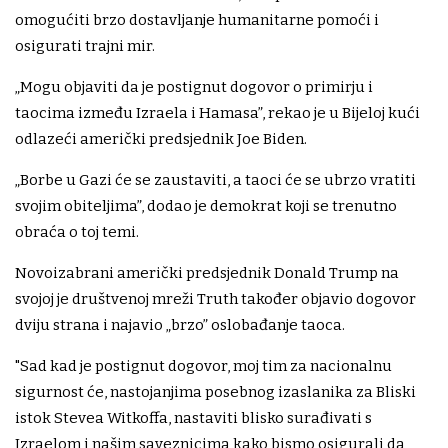
omogućiti brzo dostavljanje humanitarne pomoći i
osigurati trajni mir.
„Mogu objaviti da je postignut dogovor o primirju i
taocima između Izraela i Hamasa”, rekao je u Bijeloj kući
odlazeći američki predsjednik Joe Biden.
„Borbe u Gazi će se zaustaviti, a taoci će se ubrzo vratiti
svojim obiteljima”, dodao je demokrat koji se trenutno
obraća o toj temi.
Novoizabrani američki predsjednik Donald Trump na
svojoj je društvenoj mreži Truth također objavio dogovor
dviju strana i najavio „brzo” oslobađanje taoca.
"Sad kad je postignut dogovor, moj tim za nacionalnu
sigurnost će, nastojanjima posebnog izaslanika za Bliski
istok Stevea Witkoffa, nastaviti blisko surađivati ​​s
Izraelom i našim saveznicima kako bismo osigurali da