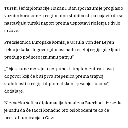
Turski šef diplomacije Hakan Fidan sporazum je proglasio
važnim korakom za regionalnu stabilnost, pa najavio da se
nastavljaju turski napori prema uspostavi rješenja s dvije
države.
Predsjednica Europske komisije Ursula Von der Leyen
rekla je kako dogovor „donosi nadu cijeloj regiji gdje ljudi
predugo podnose iznimnu patnju”.
„Obje strane moraju u potpunosti implementirati ovaj
dogovor koji će biti prva stepenica prema trajnoj
stabilnosti u regiji i diplomatskom rješenju sukoba”,
dodala je.
Njemačka šefica diplomacija Annalena Baerbock izrazila
je nadu da će taoci konačno biti oslobođeni te da će
prestati umiranja u Gazi.