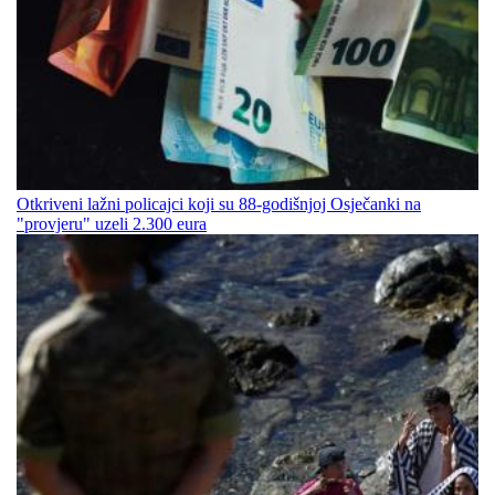
Otkriveni lažni policajci koji su 88-godišnjoj Osječanki na
"provjeru" uzeli 2.300 eura