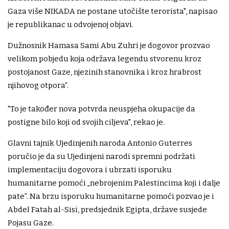
Gaza više NIKADA ne postane utočište terorista", napisao
je republikanac u odvojenoj objavi.
Dužnosnik Hamasa Sami Abu Zuhri je dogovor prozvao
velikom pobjedu koja održava legendu stvorenu kroz
postojanost Gaze, njezinih stanovnika i kroz hrabrost
njihovog otpora”.
"To je također nova potvrda neuspjeha okupacije da
postigne bilo koji od svojih ciljeva", rekao je.
Glavni tajnik Ujedinjenih naroda Antonio Guterres
poručio je da su Ujedinjeni narodi spremni podržati
implementaciju dogovora i ubrzati isporuku
humanitarne pomoći „nebrojenim Palestincima koji i dalje
pate”. Na brzu isporuku humanitarne pomoći pozvao je i
Abdel Fatah al-Sisi, predsjednik Egipta, države susjede
Pojasu Gaze.