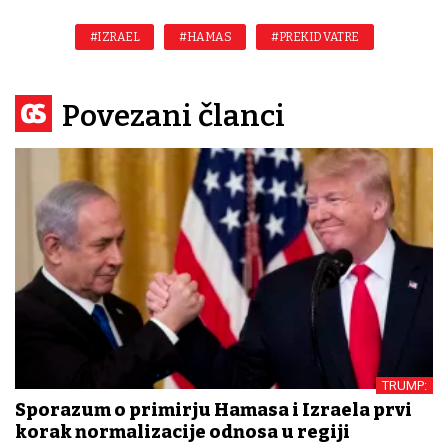
#IZRAEL
#HAMAS
#PREKID VATRE
Povezani članci
TRUMP:
Sporazum o primirju Hamasa i Izraela prvi
korak normalizacije odnosa u regiji