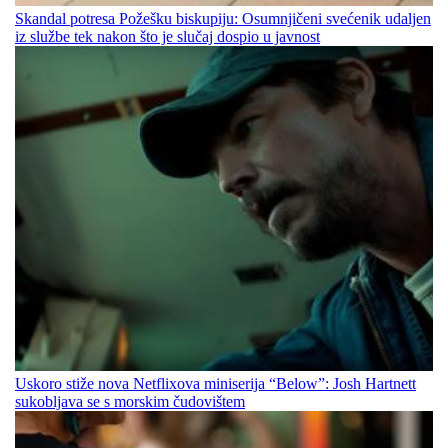
Skandal potresa Požešku biskupiju: Osumnjičeni svećenik udaljen
iz službe tek nakon što je slučaj dospio u javnost
Uskoro stiže nova Netflixova miniserija “Below”: Josh Hartnett
sukobljava se s morskim čudovištem