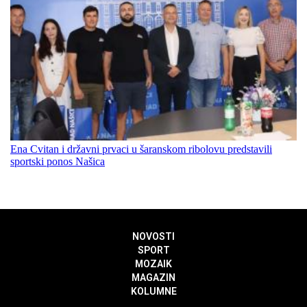
Ena Cvitan i državni prvaci u šaranskom ribolovu predstavili
sportski ponos Našica
NOVOSTI
SPORT
MOZAIK
MAGAZIN
KOLUMNE