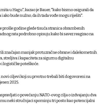
amita u Hagu", kazao je Bauer, "kako bismo osigurali da
i ako bude nužno, da ih tada vođe mogu riješiti".
se prošle godine glede tisuća stranica obrambenih
hladnog rata podrobno opisuju kako bi savez reagirao na
ili značajan manjak protuzračne obrane i dalekometnih
a, streljiva i kapaciteta za sigurnu digitalnu
i logističke poteškoće.
i novi ciljevi koji su prvotno trebali biti dogovoreni na
jesen 2025.
raspravljati o povećanju NATO-ovog cilja o izdvajanju dva
emu neki stručnjaci spominju tri posto kao potencijalni