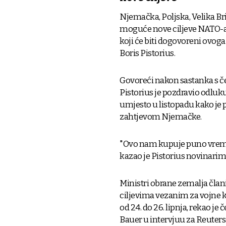
Njemačka, Poljska, Velika Brit
moguće nove ciljeve NATO-a 
koji će biti dogovoreni ovoga
Boris Pistorius.
Govoreći nakon sastanka s č
Pistorius je pozdravio odluk
umjesto u listopadu kako je p
zahtjevom Njemačke.
"Ovo nam kupuje puno vreme
kazao je Pistorius novinarim
Ministri obrane zemalja čla
ciljevima vezanim za vojne k
od 24. do 26. lipnja, rekao j
Bauer u intervjuu za Reuters