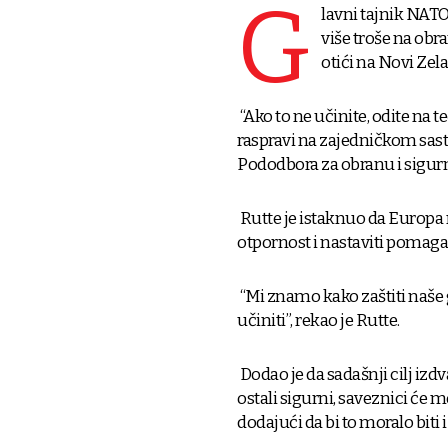
G
lavni tajnik NAT
više troše na obra
otići na Novi Zel
“Ako to ne učinite, odite na t
raspravi na zajedničkom sas
Pododbora za obranu i sigur
Rutte je istaknuo da Europa 
otpornost i nastaviti pomagat
“Mi znamo kako zaštiti naše 
učiniti”, rekao je Rutte.
Dodao je da sadašnji cilj izdv
ostali sigurni, saveznici će m
dodajući da bi to moralo biti i