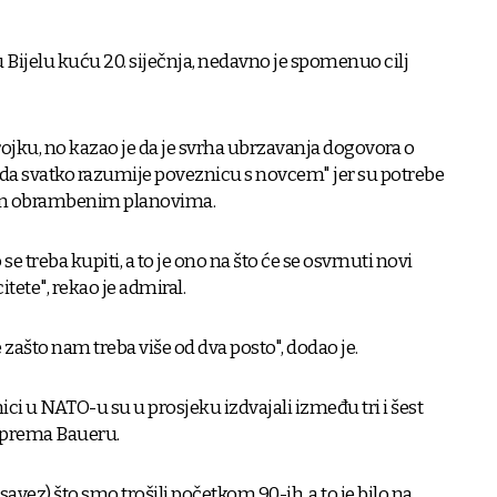
 Bijelu kuću 20. siječnja, nedavno je spomenuo cilj
brojku, no kazao je da je svrha ubrzavanja dogovora o
o da svatko razumije poveznicu s novcem" jer su potrebe
im obrambenim planovima.
se treba kupiti, a to je ono na što će se osvrnuti novi
itete", rekao je admiral.
 zašto nam treba više od dva posto", dodao je.
ci u NATO-u su u prosjeku izdvajali između tri i šest
 prema Baueru.
 savez) što smo trošili početkom 90-ih, a to je bilo na