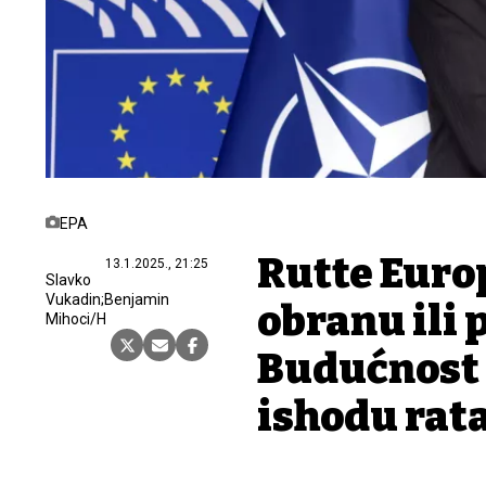
EPA
Rutte Europ
13.1.2025., 21:25
Slavko
Vukadin;Benjamin
obranu ili 
Mihoci/H
Budućnost 
ishodu rata