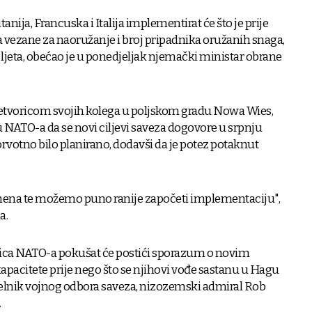
anija, Francuska i Italija implementirat će što je prije
vezane za naoružanje i broj pripadnika oružanih snaga,
 ljeta, obećao je u ponedjeljak njemački ministar obrane
etvoricom svojih kolega u poljskom gradu Nowa Wies,
u NATO-a da se novi ciljevi saveza dogovore u srpnju
rvotno bilo planirano, dodavši da je potez potaknut
na te možemo puno ranije započeti implementaciju",
a.
nica NATO-a pokušat će postići sporazum o novim
apacitete prije nego što se njihovi vođe sastanu u Hagu
e čelnik vojnog odbora saveza, nizozemski admiral Rob
.