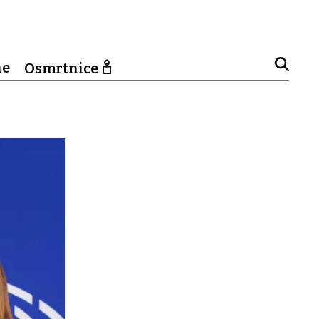
ne
Osmrtnice