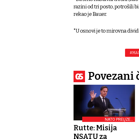
razini od tri posto, potrošili 
rekao je Bauer.
"U osnovi je to mirovna divi
#MAR
Povezani 
NATO PREUZEO
ZAPOVJEDNIŠTVO
Rutte: Misija
NSATU za