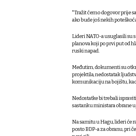
"Tražit ćemo dogovor prije s
ako bude još nekih poteškoća 
Lideri NATO-a usuglasili su 
planova koji po prvi put od 
ruski napad.
Međutim, dokumenti su otkr
projektila, nedostatak ljudstv
komunikaciju na bojištu, kao 
Nedostatke bi trebali ispravit
sastanku ministara obrane u
Na samitu u Hagu, lideri će 
posto BDP-a za obranu, pri č