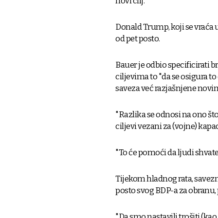
novi cilj.
Donald Trump, koji se vraća u
od pet posto.
Bauer je odbio specificirati 
ciljevima to "da se osigura t
saveza već razjašnjene nov
"Razlika se odnosi na ono što 
ciljevi vezani za (vojne) kapac
"To će pomoći da ljudi shvate
Tijekom hladnog rata, savezni
posto svog BDP-a za obranu,
"Da smo nastavili trošiti (kao