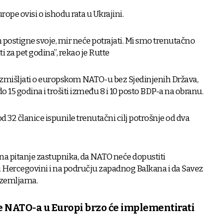
ope ovisi o ishodu rata u Ukrajini.
n postigne svoje, mir neće potrajati. Mi smo trenutačno
i za pet godina”, rekao je Rutte
razmišljati o europskom NATO-u bez Sjedinjenih Država,
 do 15 godina i trošiti između 8 i 10 posto BDP-a na obranu.
d 32 članice ispunile trenutačni cilj potrošnje od dva
 na pitanje zastupnika, da NATO neće dopustiti
 Hercegovini i na području zapadnog Balkana i da Savez
m zemljama.
ce NATO-a u Europi brzo će implementirati