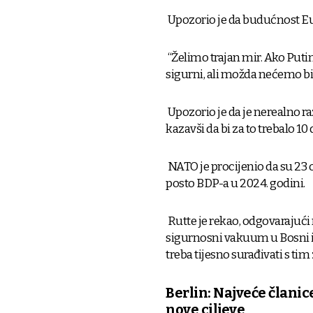
Upozorio je da budućnost Eur
“Želimo trajan mir. Ako Puti
sigurni, ali možda nećemo bit
Upozorio je da je nerealno 
kazavši da bi za to trebalo 10
NATO je procijenio da su 23 o
posto BDP-a u 2024. godini.
Rutte je rekao, odgovarajući
sigurnosni vakuum u Bosni i
treba tijesno surađivati s ti
Berlin: Najveće člani
nove ciljeve