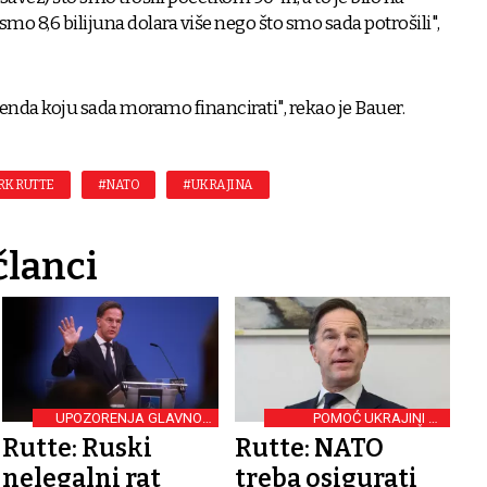
bismo 8,6 bilijuna dolara više nego što smo sada potrošili",
denda koju sada moramo financirati", rekao je Bauer.
K RUTTE
#NATO
#UKRAJINA
članci
UPOZORENJA GLAVNOG
POMOĆ UKRAJINI JE
TAJNIKA NATO-A
KLJUČNA
Rutte: Ruski
Rutte: NATO
nelegalni rat
treba osigurati