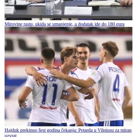
Mirovine rastu, ukida se umanjenje, a dodatak ide do 180 eura
Hajduk prekinuo šest godina čekanja: Petarda u Vilniusu za miran
uzvrat