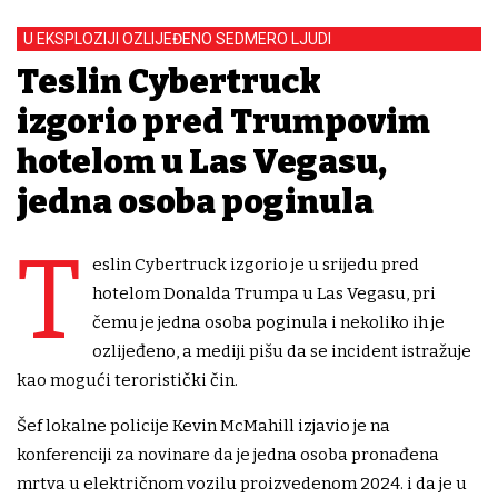
U EKSPLOZIJI OZLIJEĐENO SEDMERO LJUDI
Teslin Cybertruck
izgorio pred Trumpovim
hotelom u Las Vegasu,
jedna osoba poginula
T
eslin Cybertruck izgorio je u srijedu pred
hotelom Donalda Trumpa u Las Vegasu, pri
čemu je jedna osoba poginula i nekoliko ih je
ozlijeđeno, a mediji pišu da se incident istražuje
kao mogući teroristički čin.
Šef lokalne policije Kevin McMahill izjavio je na
konferenciji za novinare da je jedna osoba pronađena
mrtva u električnom vozilu proizvedenom 2024. i da je u