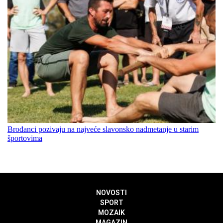
Brođanci pozivaju na najveće slavonsko nadmetanje u starim
športovima
NOVOSTI
SPORT
MOZAIK
MAGAZIN