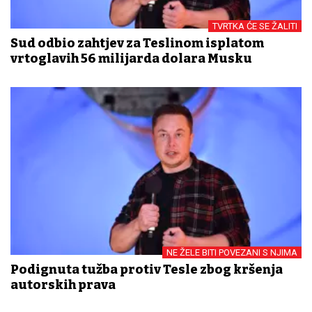
TVRTKA ĆE SE ŽALITI
Sud odbio zahtjev za Teslinom isplatom
vrtoglavih 56 milijarda dolara Musku
NE ŽELE BITI POVEZANI S NJIMA
Podignuta tužba protiv Tesle zbog kršenja
autorskih prava