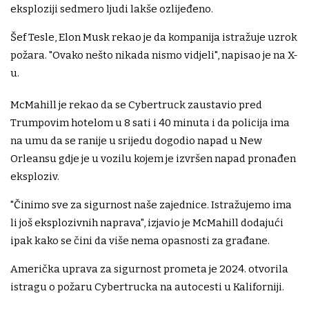
eksploziji sedmero ljudi lakše ozlijeđeno.
Šef Tesle, Elon Musk rekao je da kompanija istražuje uzrok
požara. "Ovako nešto nikada nismo vidjeli", napisao je na X-
u.
McMahill je rekao da se Cybertruck zaustavio pred
Trumpovim hotelom u 8 sati i 40 minuta i da policija ima
na umu da se ranije u srijedu dogodio napad u New
Orleansu gdje je u vozilu kojem je izvršen napad pronađen
eksploziv.
"Činimo sve za sigurnost naše zajednice. Istražujemo ima
li još eksplozivnih naprava", izjavio je McMahill dodajući
ipak kako se čini da više nema opasnosti za građane.
Američka uprava za sigurnost prometa je 2024. otvorila
istragu o požaru Cybertrucka na autocesti u Kaliforniji.