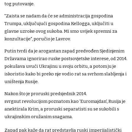
tog putovanje.
"Zaista se nadam da će se administracija gospodina
Trumpa, uključujući gospodina Kellogga, uključiti u
glavne uzroke ovog sukoba. Mi smo uvijek spremni za
konzultacije", poručio je Lavrov.
Putin tvrdi da je arogantan zapad predvođen Sjedinjenim
Državama ignorirao ruske postsovjetske interese, od 2014.
pokušava uvući Ukrajinu u svoju orbitu, a potom ju je
iskoristio kako bi preko nje vodio rat sa svrhom slabljenja i
uništenja Rusije.
Nakon što je proruski predsjednik 2014.
svrgnut revolucijom poznatom kao 'Euromajdan', Rusija je
anektirala Krim, a proruski separatisti su se sukobili s
ukrajinskim oružanim snagama.
Zapad pak kaže da rat predstavlja ruski imperijalistički