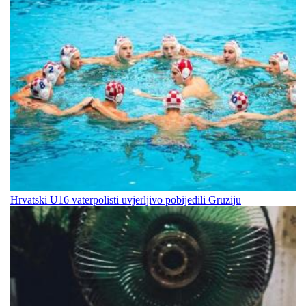
Hrvatski U16 vaterpolisti uvjerljivo pobijedili Gruziju