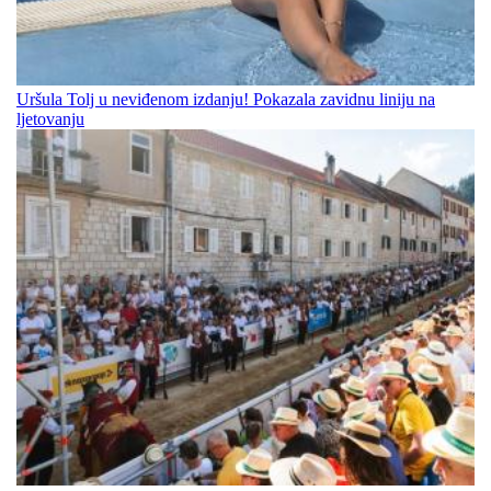
Uršula Tolj u neviđenom izdanju! Pokazala zavidnu liniju na
ljetovanju