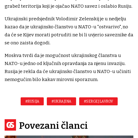
grabež teritorija koji je ojačao NATO savez i oslabio Rusiju.
Ukrajinski predsjednik Volodimir Zelenskij je u nedjelju
kazao da je ukrajinsko članstvo u NATO-u "ostvarivo", no
da će se Kijev morati potruditi ne bi li uvjerio saveznike da
se ono zaista dogodi.
Moskva tvrdi da je mogućnost ukrajinskog članstva u
NATO-u jedno od ključnih opravdanja za njenu invaziju.
Rusija je rekla da će ukrajinsko članstvo u NATO-u učiniti
nemogućim bilo kakav mirovni sporazum.
#RUSIJA
#UKRAJINA
#SERGEJ LAVROV
Povezani članci