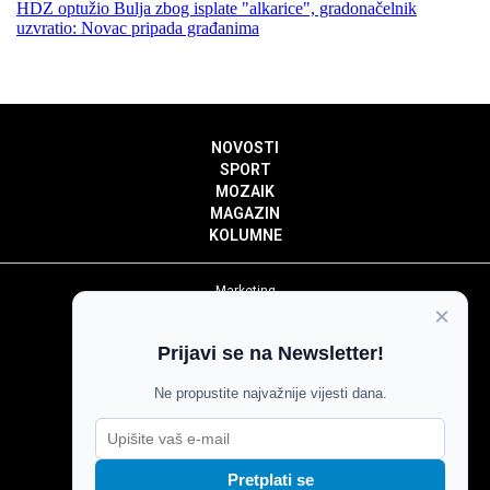
HDZ optužio Bulja zbog isplate "alkarice", gradonačelnik
uzvratio: Novac pripada građanima
NOVOSTI
SPORT
MOZAIK
MAGAZIN
KOLUMNE
Marketing
×
Politika privatnosti
Politika kolačića
Prijavi se na Newsletter!
Impressum
Pravila prenošenja sadržaja
Ne propustite najvažnije vijesti dana.
Pravila komentiranja
Agroglas
Pretplati se