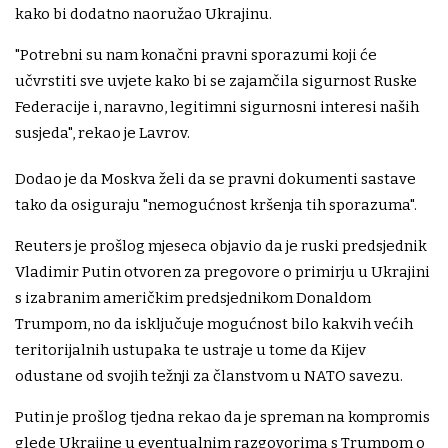
kako bi dodatno naoružao Ukrajinu.
"Potrebni su nam konačni pravni sporazumi koji će
učvrstiti sve uvjete kako bi se zajamčila sigurnost Ruske
Federacije i, naravno, legitimni sigurnosni interesi naših
susjeda", rekao je Lavrov.
Dodao je da Moskva želi da se pravni dokumenti sastave
tako da osiguraju "nemogućnost kršenja tih sporazuma".
Reuters je prošlog mjeseca objavio da je ruski predsjednik
Vladimir Putin otvoren za pregovore o primirju u Ukrajini
s izabranim američkim predsjednikom Donaldom
Trumpom, no da isključuje mogućnost bilo kakvih većih
teritorijalnih ustupaka te ustraje u tome da Kijev
odustane od svojih težnji za članstvom u NATO savezu.
Putin je prošlog tjedna rekao da je spreman na kompromis
glede Ukrajine u eventualnim razgovorima s Trumpom o