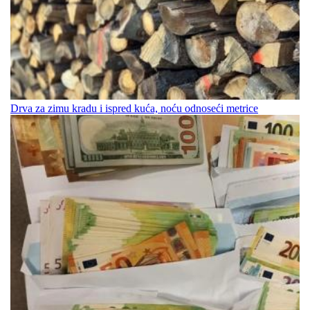
Drva za zimu kradu i ispred kuća, noću odnoseći metrice