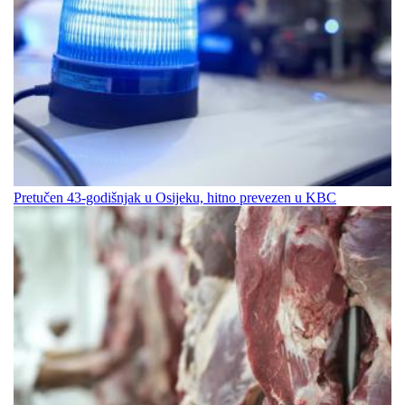
Pretučen 43-godišnjak u Osijeku, hitno prevezen u KBC