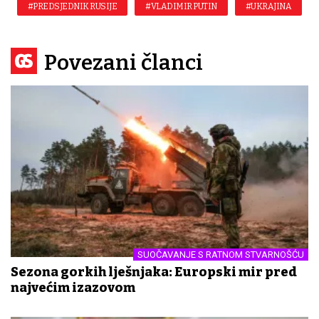
#PREDSJEDNIK RUSIJE
#VLADIMIR PUTIN
#UKRAJINA
Povezani članci
SUOČAVANJE S RATNOM STVARNOŠĆU
Sezona gorkih lješnjaka: Europski mir pred
najvećim izazovom