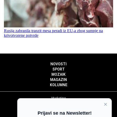
Rusija zabranila tranzit mesa peradi iz EU-a zbog sumnje na
krivotvorene potvrde
NOVOSTI
SPORT
MOZAIK
MAGAZIN
KOLUMNE
Marketing
×
Politika privatnosti
Politika kolačića
Prijavi se na Newsletter!
Impressum