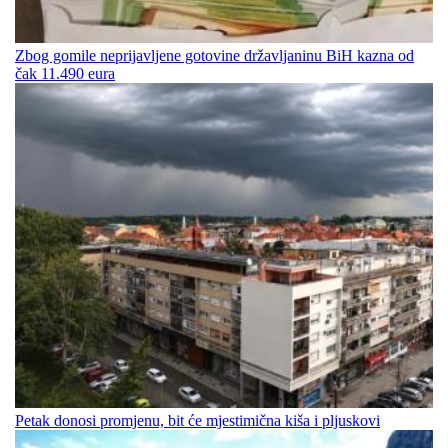
Zbog gomile neprijavljene gotovine državljaninu BiH kazna od
čak 11.490 eura
Petak donosi promjenu, bit će mjestimična kiša i pljuskovi