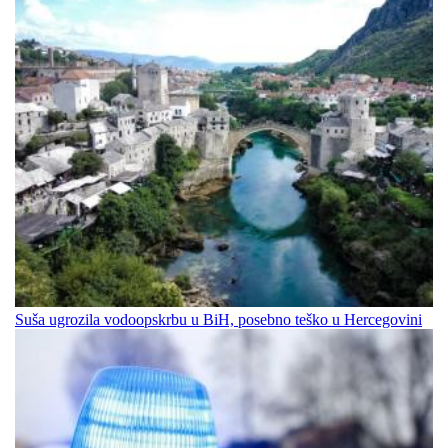
Suša ugrozila vodoopskrbu u BiH, posebno teško u Hercegovini