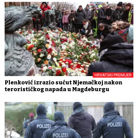
HRVATSKI PREMIJER
Plenković izrazio sućut Njemačkoj nakon
terorističkog napada u Magdeburgu