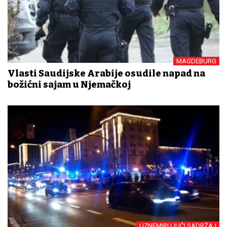
MAGDEBURG
Vlasti Saudijske Arabije osudile napad na
božićni sajam u Njemačkoj
UZNEMIRUJUĆI SADRŽAJ