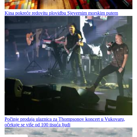
Kina pokreće redovitu plovidbu Sjevernim morskim putem
Počinje prodaja ulaznica za Thompsonov koncert u Vukovaru,
očekuje se više od 100 tisuća ljudi