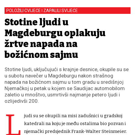
POLOŽILI CVIJEĆE I ZAPALILI SVIJEĆE
Stotine ljudi u
Magdeburgu oplakuju
žrtve napada na
božićnom sajmu
Stotine ljudi, uključujući s krajnje desnice, okupile su se
u subotu navečer u Magdeburgu nakon strašnog
napada na božićnom sajmu u tom gradu u središnjoj
Njemačkoj u petak u kojem se Saudijac automobilom
zaletio u mnoštvo, usmrtivši najmanje petero ljudi i
ozlijedivši 200.
L
judi su se okupili na misi zadušnici u gradskoj
katedrali na koju je među ostalima bio pozvan i
njemački predsjednik Frank-Walter Steinmeier.