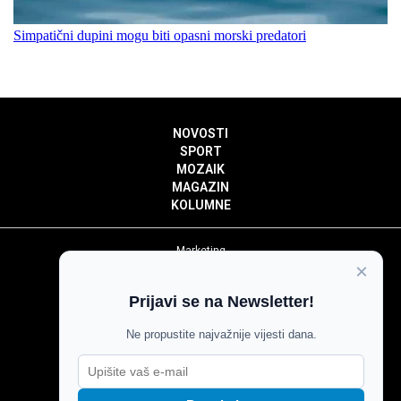
Simpatični dupini mogu biti opasni morski predatori
NOVOSTI
SPORT
MOZAIK
MAGAZIN
KOLUMNE
Marketing
×
Politika privatnosti
Politika kolačića
Prijavi se na Newsletter!
Impressum
Pravila prenošenja sadržaja
Ne propustite najvažnije vijesti dana.
Pravila komentiranja
Agroglas