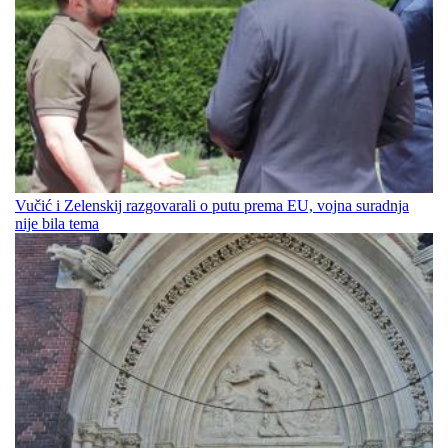
Vučić i Zelenskij razgovarali o putu prema EU, vojna suradnja
nije bila tema