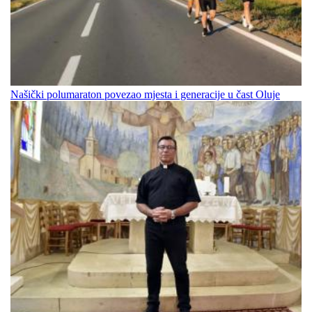
Našički polumaraton povezao mjesta i generacije u čast Oluje