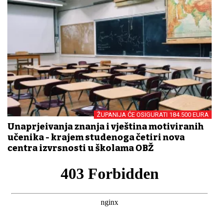
ŽUPANIJA ĆE OSIGURATI 184.500 EURA
Unaprjeđivanja znanja i vještina motiviranih
učenika - krajem studenoga četiri nova
centra izvrsnosti u školama OBŽ