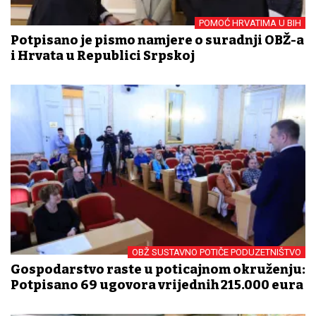
POMOĆ HRVATIMA U BIH
Potpisano je pismo namjere o suradnji OBŽ-a
i Hrvata u Republici Srpskoj
OBŽ SUSTAVNO POTIČE PODUZETNIŠTVO
Gospodarstvo raste u poticajnom okruženju:
Potpisano 69 ugovora vrijednih 215.000 eura