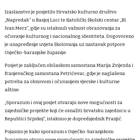
Izaslanstvo je posjetilo Hrvatsko kulturno društvo
„Napredak“ u Banjoj Luci te Katolički školski centar „Bl.
Ivan Merz“, gdje su istaknuli važnost obrazovanja za
očuvanje kulturnog i nacionalnog identiteta. Dogovoreno
je unapređenje uvjeta školovanja uz nastavak potpore
Osječko-baranjske županije.
Posjet je zaključen obilaskom samostana Marija Zvijezda i
franjevačkog samostana Petrićevac, gdje je naglašena
potreba za obnovom i očuvanjem vjerske i kulturne
aštine.
„Sporazum i ovaj posjet otvaraju nove mogućnosti za
zajedničke projekte koji će osnažiti hrvatsku zajednicu u
Republici Srpskoj“, istaknuo je dopredsjednik Pranjić.
Pojasnio je kako sporazum s Osječko-baranjskom
županijom otvara nove mogućnosti za zajedničke projekte