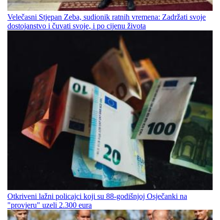
Velečasni Stjepan Zeba, sudionik ratnih vremena: Zadržati svoje
dostojanstvo i čuvati svoje, i po cijenu života
Otkriveni lažni policajci koji su 88-godišnjoj Osječanki na
"provjeru" uzeli 2.300 eura