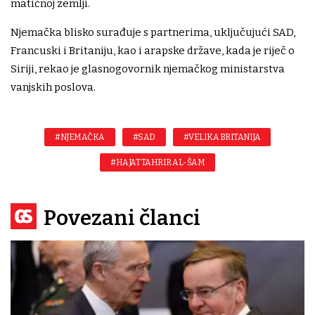
matičnoj zemlji.
Njemačka blisko surađuje s partnerima, uključujući SAD,
Francuski i Britaniju, kao i arapske države, kada je riječ o
Siriji, rekao je glasnogovornik njemačkog ministarstva
vanjskih poslova.
#NJEMAČKA
#SAD
#VELIKA BRITANIJA
#HAJAT TAHRIR AL-ŠAM
Povezani članci