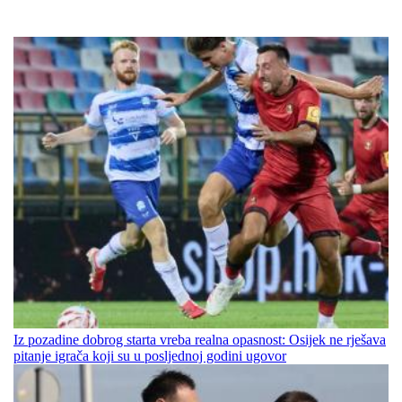
Iz pozadine dobrog starta vreba realna opasnost: Osijek ne rješava
pitanje igrača koji su u posljednoj godini ugovor