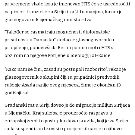
privremene vlade koju je imenovao HTS će se usredotočiti
na proces tranzicije za Siriju i zaštitu manjina, kazao je
glasnogovornik njemačkog ministarstva.
"Također se razmatraju mogućnosti diplomatske
prisutnosti u Damasku", dodao je glasnogovornik u
priopćenju, ponovivši da Berlin pomno motri HTS s
obzirom na njegove korijene u ideologiji al-Kaide.
"Kako nam se čini, zasad su postupali razborito", rekao je
glasnogovornik o skupini čiji su pripadnici predvodili
rušenje Asada ranije ovog mjeseca, čime je okončan 13-
godišnji rat.
Građanski rat u Siriji doveo je do migracije milijun Sirijaca
u Njemačku. Kraj sukoba je prouzročio raspravu u
europskoj zemlji o postupku davanja azila, koji je za Sirijce
sada suspendiran te ovisi o procjeni situacije u njihovoj