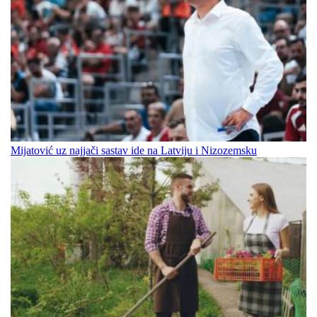
Mijatović uz najjači sastav ide na Latviju i Nizozemsku