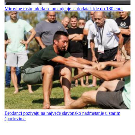
Mirovine rastu, ukida se umanjenje, a dodatak ide do 180 eura
Brođanci pozivaju na najveće slavonsko nadmetanje u starim
športovima