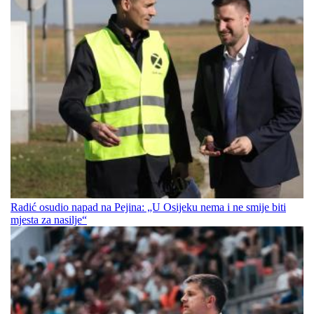
Radić osudio napad na Pejina: „U Osijeku nema i ne smije biti
mjesta za nasilje“