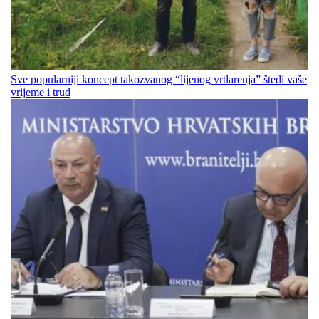
Sve popularniji koncept takozvanog “lijenog vrtlarenja” štedi vaše
vrijeme i trud