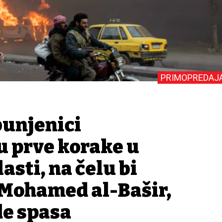
PRIMOPREDAJ
bunjenici
 prve korake u
lasti, na čelu bi
 Mohamed al-Bašir,
de spasa