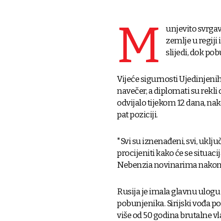
M
unjevito svrgav
zemlje u regiji
slijedi, dok po
Vijeće sigurnosti Ujedinjenih
navečer, a diplomati su rekli
odvijalo tijekom 12 dana, na
pat poziciji.
"Svi su iznenađeni, svi, uključ
procijeniti kako će se situacij
Nebenzia novinarima nakon s
Rusija je imala glavnu ulogu
pobunjenika. Sirijski vođa p
više od 50 godina brutalne vl