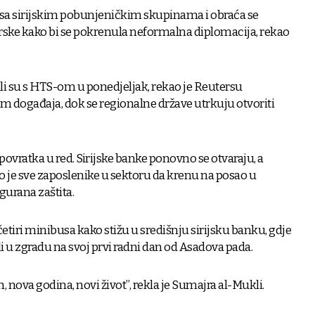
 sa sirijskim pobunjeničkim skupinama i obraća se
rske kako bi se pokrenula neformalna diplomacija, rekao
li su s HTS-om u ponedjeljak, rekao je Reutersu
 događaja, dok se regionalne države utrkuju otvoriti
ovratka u red. Sirijske banke ponovno se otvaraju, a
o je sve zaposlenike u sektoru da krenu na posao u
igurana zaštita.
četiri minibusa kako stižu u središnju sirijsku banku, gdje
šli u zgradu na svoj prvi radni dan od Asadova pada.
, nova godina, novi život”, rekla je Sumajra al-Mukli.