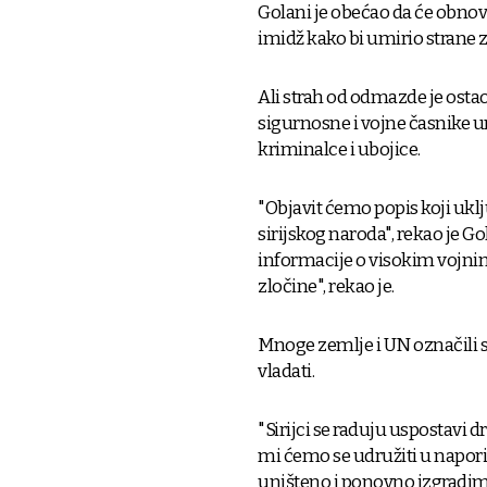
Golani je obećao da će obnovi
imidž kako bi umirio strane 
Ali strah od odmazde je ostao
sigurnosne i vojne časnike u
kriminalce i ubojice.
"Objavit ćemo popis koji uk
sirijskog naroda", rekao je G
informacije o visokim vojn
zločine", rekao je.
Mnoge zemlje i UN označili s
vladati.
"Sirijci se raduju uspostavi d
mi ćemo se udružiti u napor
uništeno i ponovno izgradimo 