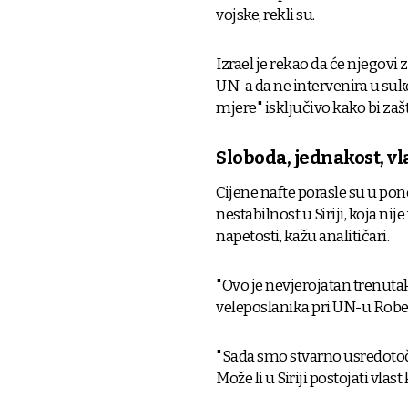
vojske, rekli su.
Izrael je rekao da će njegovi 
UN-a da ne intervenira u suk
mjere" isključivo kako bi zašt
Sloboda, jednakost, v
Cijene nafte porasle su u pone
nestabilnost u Siriji, koja ni
napetosti, kažu analitičari.
"Ovo je nevjerojatan trenutak
veleposlanika pri UN-u Rob
"Sada smo stvarno usredotoče
Može li u Siriji postojati vla