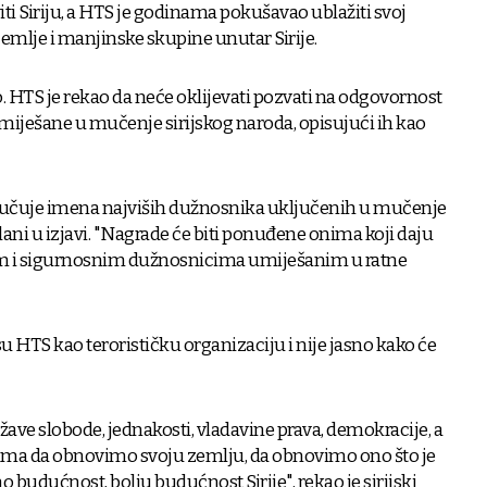
ti Siriju, a HTS je godinama pokušavao ublažiti svoj
zemlje i manjinske skupine unutar Sirije.
. HTS je rekao da neće oklijevati pozvati na odgovornost
miješane u mučenje sirijskog naroda, opisujući ih kao
ljučuje imena najviših dužnosnika uključenih u mučenje
olani u izjavi. "Nagrade će biti ponuđene onima koji daju
im i sigurnosnim dužnosnicima umiješanim u ratne
u HTS kao terorističku organizaciju i nije jasno kako će
ržave slobode, jednakosti, vladavine prava, demokracije, a
ima da obnovimo svoju zemlju, da obnovimo ono što je
budućnost, bolju budućnost Sirije", rekao je sirijski