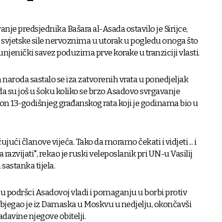
anje predsjednika Bašara al-Asada ostavilo je Sirijce,
 i svjetske sile nervoznima u utorak u pogledu onoga što
bunjenički savez poduzima prve korake u tranziciji vlasti.
 naroda sastalo se iza zatvorenih vrata u ponedjeljak
 da su još u šoku koliko se brzo Asadovo svrgavanje
kon 13-godišnjeg građanskog rata koji je godinama bio u
ujući članove vijeća. Tako da moramo čekati i vidjeti ... i
a razvijati", rekao je ruski veleposlanik pri UN-u Vasilij
astanka tijela.
 u podršci Asadovoj vladi i pomaganju u borbi protiv
objegao je iz Damaska ​​u Moskvu u nedjelju, okončavši
adavine njegove obitelji.