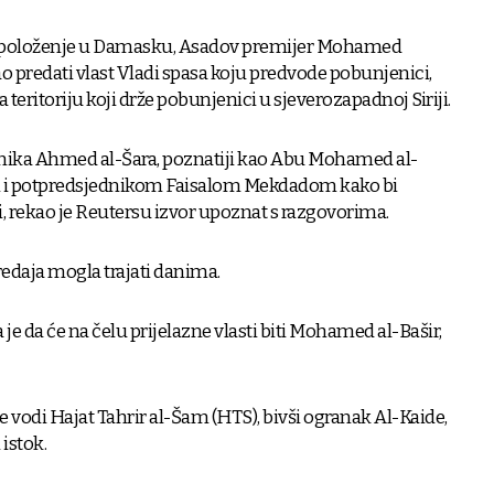
raspoloženje u Damasku, Asadov premijer Mohamed
tao predati vlast Vladi spasa koju predvode pobunjenici,
 teritoriju koji drže pobunjenici u sjeverozapadnoj Siriji.
nika Ahmed al-Šara, poznatiji kao Abu Mohamed al-
jem i potpredsjednikom Faisalom Mekdadom kako bi
di, rekao je Reutersu izvor upoznat s razgovorima.
redaja mogla trajati danima.
la je da će na čelu prijelazne vlasti biti Mohamed al-Bašir,
 vodi Hajat Tahrir al-Šam (HTS), bivši ogranak Al-Kaide,
 istok.