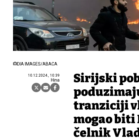
DIA IMAGES/ABACA
Sirijski po
10.12.2024., 10:39
Hina
poduzimaju
tranziciji v
mogao biti
čelnik Vla