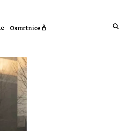
ne
Osmrtnice