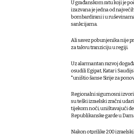
U građanskom ratu koji je poč
izazvana je jedna od najveći
bombardirani i u ruševinama
sankcijama.
Ali savez pobunjenika nije pr
za takvu tranziciju u regiji.
Uz alarmantan razvoj događaj
osudili Egipat, Katar i Saudijs
"uništio šanse Sirije za pono
Regionalni sigurnosni izvori 
su teški izraelski zračni udari
tijekom noći, uništavajući de
Republikanske garde u Damas
Nakon otprilike 200 izraelski