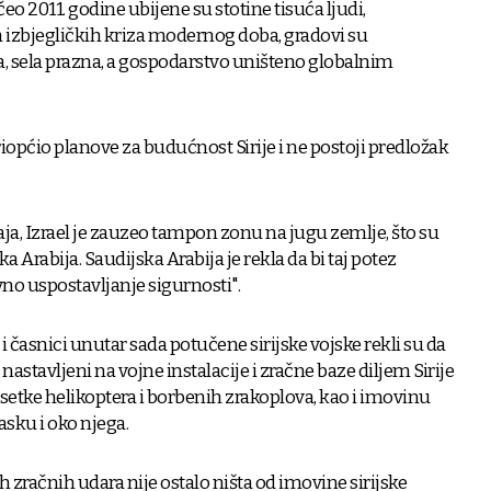
eo 2011. godine ubijene su stotine tisuća ljudi,
h izbjegličkih kriza modernog doba, gradovi su
, sela prazna, a gospodarstvo uništeno globalnim
iopćio planove za budućnost Sirije i ne postoji predložak
a, Izrael je zauzeo tampon zonu na jugu zemlje, što su
ka Arabija. Saudijska Arabija je rekla da bi taj potez
vno uspostavljanje sigurnosti".
i časnici unutar sada potučene sirijske vojske rekli su da
 nastavljeni na vojne instalacije i zračne baze diljem Sirije
setke helikoptera i borbenih zrakoplova, kao i imovinu
ku i oko njega.
h zračnih udara nije ostalo ništa od imovine sirijske