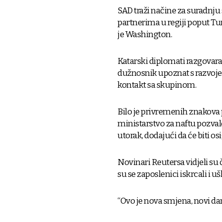
SAD traži načine za suradnju
partnerima u regiji poput Tu
je Washington.
Katarski diplomati razgovara
dužnosnik upoznat s razvojem
kontakt sa skupinom.
Bilo je privremenih znakova p
ministarstvo za naftu pozval
utorak, dodajući da će biti os
Novinari Reutersa vidjeli su 
su se zaposlenici iskrcali i u
“Ovo je nova smjena, novi dan