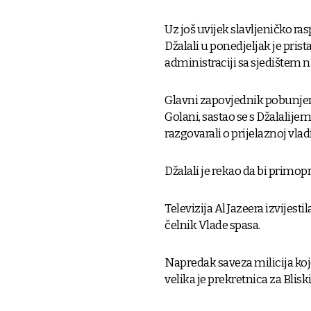
Uz još uvijek slavljeničko 
Džalali u ponedjeljak je pris
administraciji sa sjedištem na
Glavni zapovjednik pobunje
Golani, sastao se s Džalali
razgovarali o prijelaznoj vla
Džalali je rekao da bi primop
Televizija Al Jazeera izvijesti
čelnik Vlade spasa.
Napredak saveza milicija koje
velika je prekretnica za Bliski