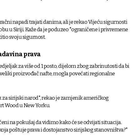
zračni napadi trajati danima, ali je rekao Vijeću sigurnosti
obu u Siriji. Kaže da je poduzeo "ograničene i privremene
itio svoju sigurnost.
ladavina prava
djeljak za više od 1 posto, dijelom zbog zabrinutosti da bi
je veliki proizvođač nafte, mogla povećati regionalne
 za sirijski narod", rekao je zamjenik američkog
ert Wood u New Yorku.
ni na pokušaj da vidimo kako će se odvijati situacija.
st koja poštuje prava i dostojanstvo sirijskog stanovništva?"