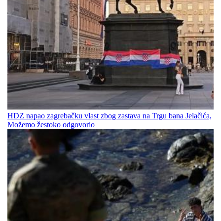
HDZ napao zagrebačku vlast zbog zastava na Trgu bana Jelačića,
Možemo žestoko odgovorio