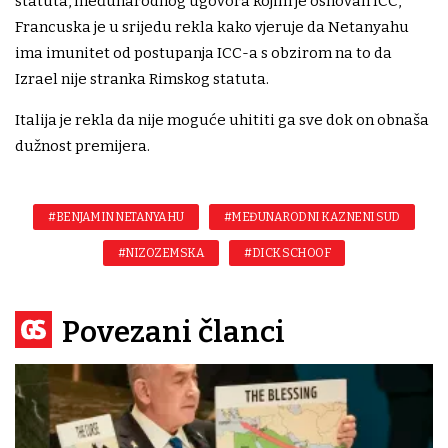
statuta, međunarodnog ugovora kojim je osnovan ICC,
Francuska je u srijedu rekla kako vjeruje da Netanyahu
ima imunitet od postupanja ICC-a s obzirom na to da
Izrael nije stranka Rimskog statuta.
Italija je rekla da nije moguće uhititi ga sve dok on obnaša
dužnost premijera.
#BENJAMIN NETANYAHU
#MEĐUNARODNI KAZNENI SUD
#NIZOZEMSKA
#DICK SCHOOF
Povezani članci