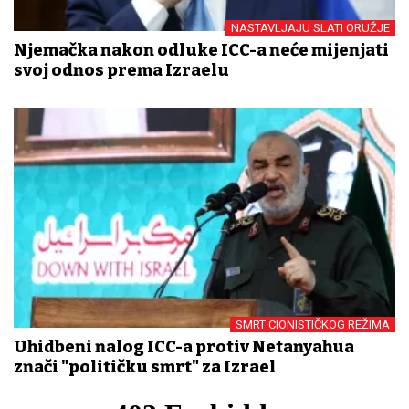
NASTAVLJAJU SLATI ORUŽJE
Njemačka nakon odluke ICC-a neće mijenjati
svoj odnos prema Izraelu
SMRT CIONISTIČKOG REŽIMA
Uhidbeni nalog ICC-a protiv Netanyahua
znači "političku smrt" za Izrael