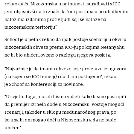
rekao da će Nizozemska u potpunosti surađivati s ICC-
jem, objasnivši da to znači da "oni postupaju po uhidbenim
nalozima izdanima protiv ljudi koji se nalaze na
nizozemskom teritoriju".
Schoof je u petak rekao da ipak postoje scenariji u okviru
nizozemskih obveza prema ICC-ju po kojima Netanyahu
ne bi bio uhićen, ovisno o razlogu njegova posjeta.
"Najvažnije je da imamo obveze koje proizlaze iz ugovora
(na kojem se ICC temelji) i da ih mi poštujemo", rekao
je Schoof na konferenciji za novinare.
"U svjetlu toga, morali bismo vidjeti kako bismo postupili
da premijer Izraela dođe u Nizozemsku. Postoje mogući
scenariji, također u sklopu međunarodnog prava, po
kojima bi on mogao doći u Nizozemsku a da ne bude
uhićen."