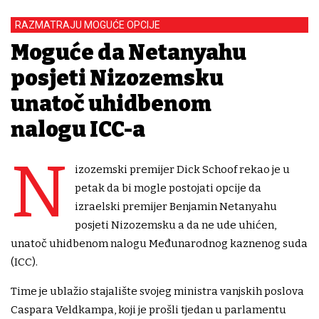
RAZMATRAJU MOGUĆE OPCIJE
Moguće da Netanyahu
posjeti Nizozemsku
unatoč uhidbenom
nalogu ICC-a
N
izozemski premijer Dick Schoof rekao je u
petak da bi mogle postojati opcije da
izraelski premijer Benjamin Netanyahu
posjeti Nizozemsku a da ne ude uhićen,
unatoč uhidbenom nalogu Međunarodnog kaznenog suda
(ICC).
Time je ublažio stajalište svojeg ministra vanjskih poslova
Caspara Veldkampa, koji je prošli tjedan u parlamentu