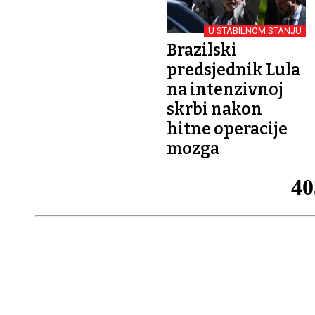
U STABILNOM STANJU
Brazilski
predsjednik Lula
na intenzivnoj
skrbi nakon
hitne operacije
mozga