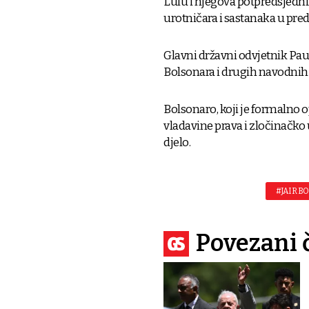
Lulu i njegova potpredsjedn
urotničara i sastanaka u preds
Glavni državni odvjetnik Pau
Bolsonara i drugih navodnih 
Bolsonaro, koji je formalno 
vladavine prava i zločinačko 
djelo.
#JAIR B
Povezani 