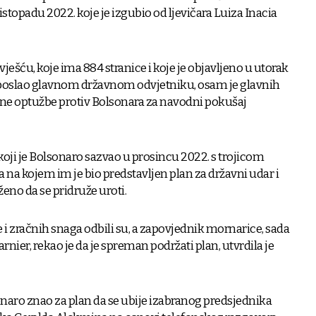
istopadu 2022. koje je izgubio od ljevičara Luiza Inacia
ešću, koje ima 884 stranice i koje je objavljeno u utorak
 poslao glavnom državnom odvjetniku, osam je glavnih
ne optužbe protiv Bolsonara za navodni pokušaj
ji je Bolsonaro sazvao u prosincu 2022. s trojicom
na kojem im je bio predstavljen plan za državni udar i
ženo da se pridruže uroti.
i zračnih snaga odbili su, a zapovjednik mornarice, sada
nier, rekao je da je spreman podržati plan, utvrdila je
lsonaro znao za plan da se ubije izabranog predsjednika