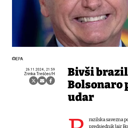
EPA
Bivši brazi
26.11.2024., 21:59
Zrinka Treščec/H
Bolsonaro 
udar
razilska savezna po
predsjednik Jair Bo