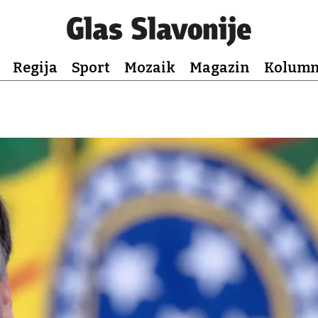
Regija
Sport
Mozaik
Magazin
Kolum