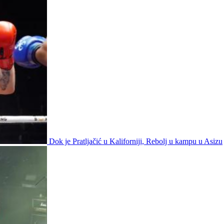
Dok je Pratljačić u Kaliforniji, Rebolj u kampu u Asizu