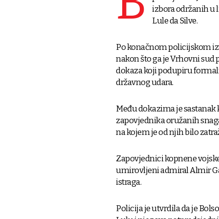
B
izbora održanih u l
Lule da Silve.
Po konačnom policijskom izvj
nakon što ga je Vrhovni sud
dokaza koji podupiru formal
državnog udara.
Među dokazima je sastanak ko
zapovjednika oružanih snaga 
na kojem je od njih bilo zatra
Zapovjednici kopnene vojske 
umirovljeni admiral Almir Gar
istraga.
Policija je utvrdila da je Bo