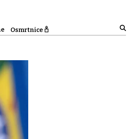
ne
Osmrtnice