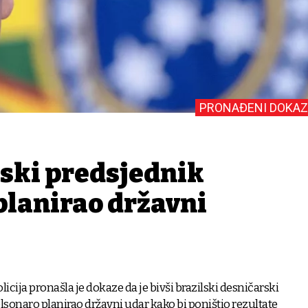
PRONAĐENI DOKAZ
lski predsjednik
planirao državni
licija pronašla je dokaze da je bivši brazilski desničarski
lsonaro planirao državni udar kako bi poništio rezultate