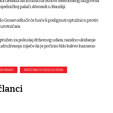
ika Geralda Alckmina na osnovi telefonskog razgovora
jedničkoj palači Alvoradi u Braziliji.
lo Gonet odlučit će hoće li podignuti optužnicu protiv
urotničara.
optužen za pokušaj državnog udara, nasilno ukidanje
udruživanje, niječe da je počinio bilo kakvo kazneno
OLSONARO
#LUIZ INACIO LULE DA SILVA
članci