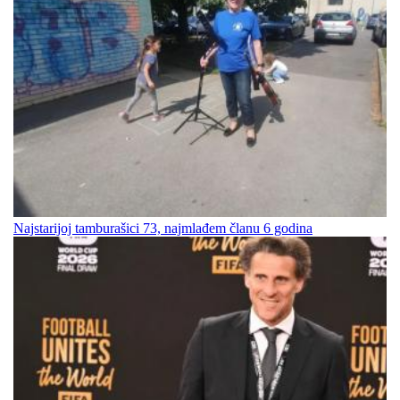
Najstarijoj tamburašici 73, najmlađem članu 6 godina