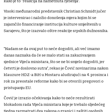
kako je to "reakcija na nametnuta rješenja".
Visoki međunarodni predstavnik Christian Schmidt jučer
je intervenirao i naložio donošenja mjera kojim bi se
zajamčilo financiranje institucija kulture smještenih u
Sarajevu, što je izazvalo oštre reakcije srpskih dužnosnika.
"Nadam se da ovaj put to neće dogoditi, ali već imamo
danas naznaka da će se malo stati sa zakazivanjem
sjednice Vijeća ministara, što se ne bi smjelo dogoditi, jer
četvrti je doslovno sutra", rekao je Čović novinarima nakon
klauzure HDZ-a BiH u Mostaru aludirajući na 4. prosinca i
rok za preostale reforme kako bi se otvorili pregovori o
pristupanju EU.
Čović je izrazio očekivanja kako to neće rezultirati
blokadom rada Vijeća ministara koje je trebalo sljedećeg
tjedna razmatrati dva zakona o granici i zaštiti osobnih