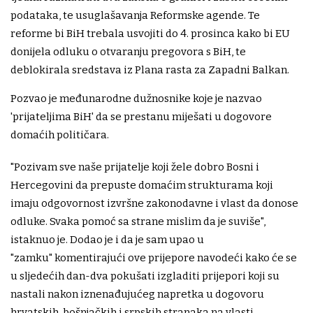
podataka, te usuglašavanja Reformske agende. Te
reforme bi BiH trebala usvojiti do 4. prosinca kako bi EU
donijela odluku o otvaranju pregovora s BiH, te
deblokirala sredstava iz Plana rasta za Zapadni Balkan.
Pozvao je međunarodne dužnosnike koje je nazvao
'prijateljima BiH' da se prestanu miješati u dogovore
domaćih političara.
"Pozivam sve naše prijatelje koji žele dobro Bosni i
Hercegovini da prepuste domaćim strukturama koji
imaju odgovornost izvršne zakonodavne i vlast da donose
odluke. Svaka pomoć sa strane mislim da je suviše",
istaknuo je. Dodao je i da je sam upao u
"zamku" komentirajući ove prijepore navodeći kako će se
u sljedećih dan-dva pokušati izgladiti prijepori koji su
nastali nakon iznenađujućeg napretka u dogovoru
hrvatskih, bošnjačkih i srpskih stranaka na vlasti.