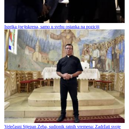
Isprika (ne)iskrena, samo u svrhu ostanka na poziciji
Velečasni Stjepan Zeba, sudionik ratnih vremena: Zadržati svoje