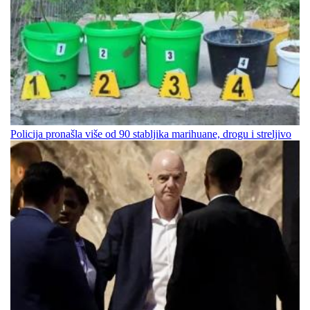
Policija pronašla više od 90 stabljika marihuane, drogu i streljivo