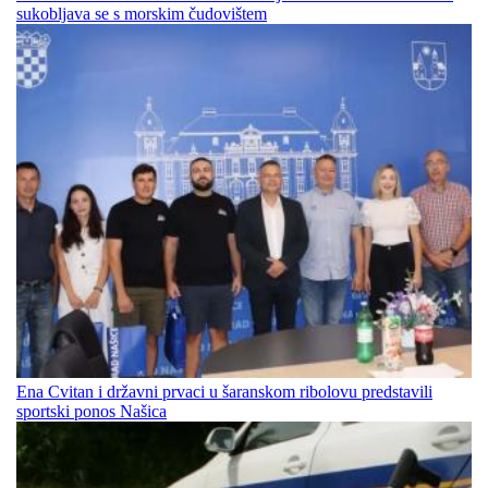
sukobljava se s morskim čudovištem
Ena Cvitan i državni prvaci u šaranskom ribolovu predstavili
sportski ponos Našica