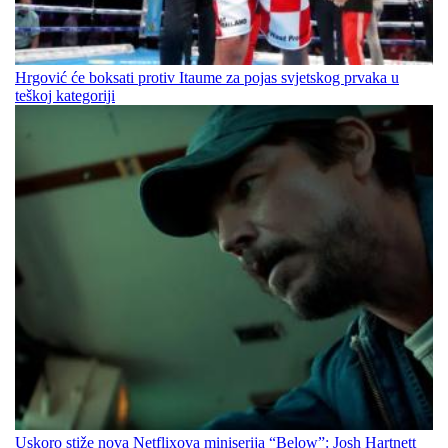
Hrgović će boksati protiv Itaume za pojas svjetskog prvaka u
teškoj kategoriji
Uskoro stiže nova Netflixova miniserija “Below”: Josh Hartnett