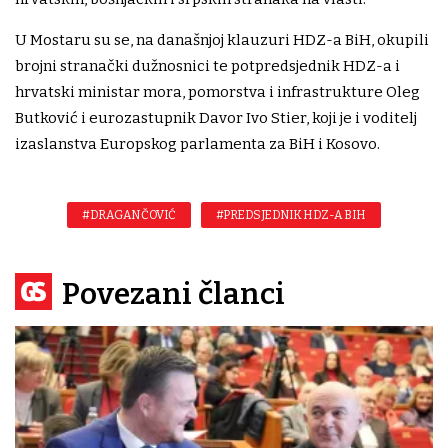
U Mostaru su se, na današnjoj klauzuri HDZ-a BiH, okupili
brojni stranački dužnosnici te potpredsjednik HDZ-a i
hrvatski ministar mora, pomorstva i infrastrukture Oleg
Butković i eurozastupnik Davor Ivo Stier, koji je i voditelj
izaslanstva Europskog parlamenta za BiH i Kosovo.
#DRAGAN ČOVIĆ
#PREDSJEDNIK HDZ-A BIH
Povezani članci