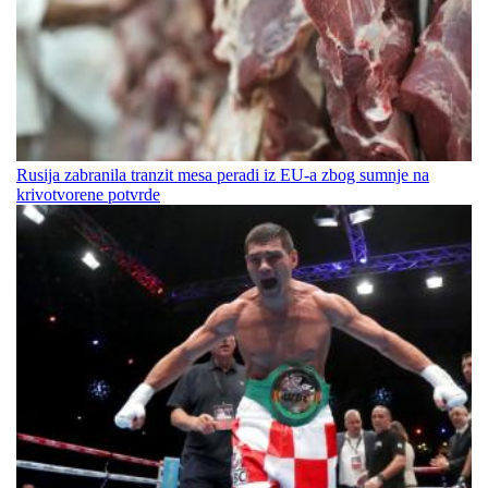
Rusija zabranila tranzit mesa peradi iz EU-a zbog sumnje na
krivotvorene potvrde