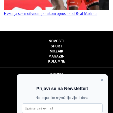
Hezonja se emotivnom porukom oprostio od Real Madrida
NOVOSTI
SPORT
MOZAIK
MAGAZIN
KOLUMNE
Marketing
×
Politika privatnosti
Politika kolačića
Prijavi se na Newsletter!
Impressum
Pravila prenošenja sadržaja
Ne propustite najvažnije vijesti dana.
Pravila komentiranja
Agroglas