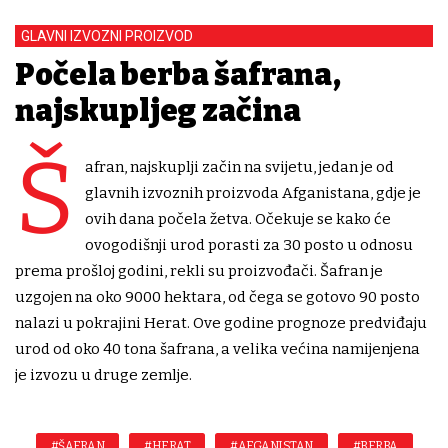
GLAVNI IZVOZNI PROIZVOD
Počela berba šafrana,
najskupljeg začina
Š
afran, najskuplji začin na svijetu, jedan je od
glavnih izvoznih proizvoda Afganistana, gdje je
ovih dana počela žetva. Očekuje se kako će
ovogodišnji urod porasti za 30 posto u odnosu
prema prošloj godini, rekli su proizvođači. Šafran je
uzgojen na oko 9000 hektara, od čega se gotovo 90 posto
nalazi u pokrajini Herat. Ove godine prognoze predviđaju
urod od oko 40 tona šafrana, a velika većina namijenjena
je izvozu u druge zemlje.
#ŠAFRAN
#HERAT
#AFGANISTAN
#BERBA