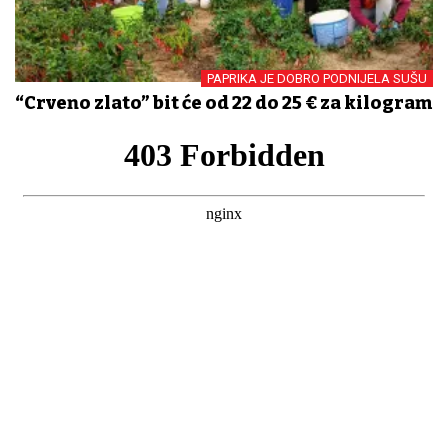
PAPRIKA JE DOBRO PODNIJELA SUŠU
“Crveno zlato” bit će od 22 do 25 € za kilogram