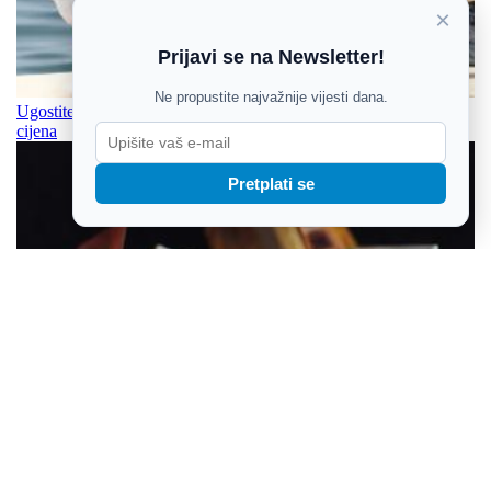
×
Prijavi se na Newsletter!
Ne propustite najvažnije vijesti dana.
Ugostitelji bilježe rast prometa, no gosti mijenjaju navike zbog
cijena
Pretplati se