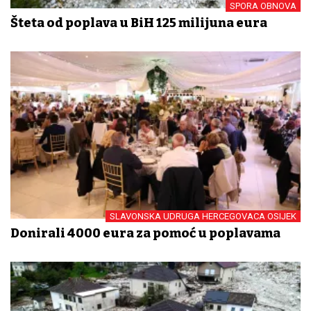
SPORA OBNOVA
Šteta od poplava u BiH 125 milijuna eura
SLAVONSKA UDRUGA HERCEGOVACA OSIJEK
Donirali 4000 eura za pomoć u poplavama