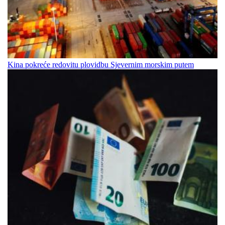
Kina pokreće redovitu plovidbu Sjevernim morskim putem