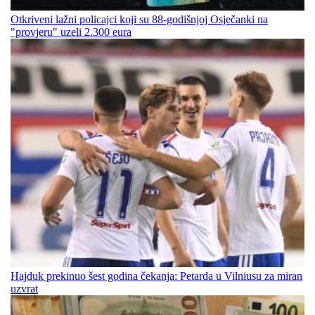
Otkriveni lažni policajci koji su 88-godišnjoj Osječanki na
"provjeru" uzeli 2.300 eura
Hajduk prekinuo šest godina čekanja: Petarda u Vilniusu za miran
uzvrat