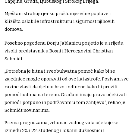
Čapljine, Gruda, Ljubuškog i Širokog Brijega.
Mještani strahuju jer su prošlomjesečne poplave i
klizišta oslabile infrastrukturu i sigurnost njihovih
domova.
Posebno pogođenu Donju Jablanicu posjetio je u srijedu
visoki predstavnik u Bosni i Hercegovini Christian
Schmidt.
„Potrebna je hitna i sveobuhvatna pomoć kako bi se
zajednice mogle oporaviti od ove katastrofe. Pozivam sve
razine vlasti da djeluju brzo i odlučno kako bi pružili
pomoć ljudima na terenu. Građani imaju pravo očekivati
pomoć i potpuno ih podržavam u tom zahtjevu“, rekao je
Schmidt novinarima.
Prema prognozama, vrhunac vodnog vala očekuje se
između 20. i 22. studenog i lokalni dužnosnici i