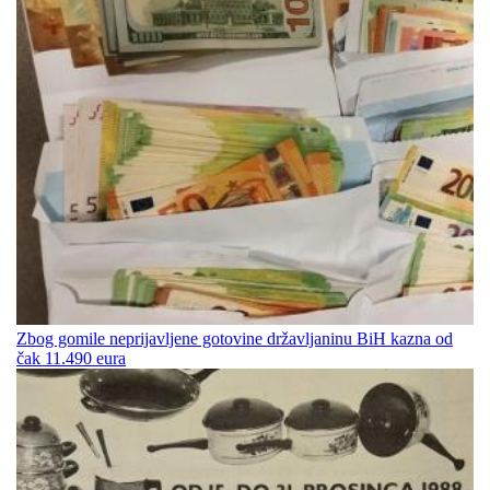
Zbog gomile neprijavljene gotovine državljaninu BiH kazna od
čak 11.490 eura